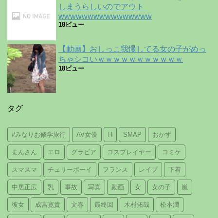
しまうらしいのでアウト
wwwwwwwwwwwwwwww
18ビュー
【動画】おしっこ我慢してる女の子がめっ
ちゃシコいｗｗｗｗｗｗｗｗｗｗｗ
18ビュー
タグ
#みなりお修学旅行
AV女優
H
SMAP
おかず
まんさん
エロ
グラビア
コスプレイヤー
コミケ
スマスマ
チェリーボーイ
フランス
レイプ
下着
中居正広
乳
事故
写真
動画
女
女の子
嵐
彼女
成宮寛貴
文春
最終回
木村拓哉
松本潤