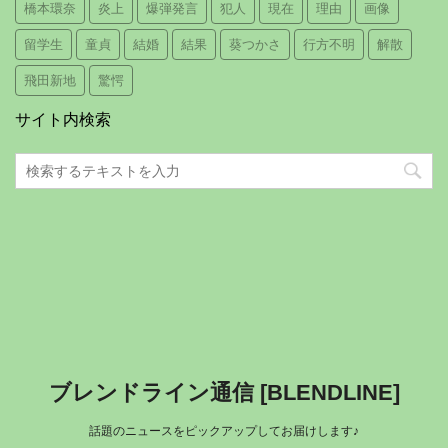
橋本環奈
炎上
爆弾発言
犯人
現在
理由
画像
留学生
童貞
結婚
結果
葵つかさ
行方不明
解散
飛田新地
驚愕
サイト内検索
ブレンドライン通信 [BLENDLINE]
話題のニュースをピックアップしてお届けします♪