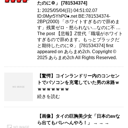
たのに💢」 [781534374]
1: 2025/05/04(日) 04:51:02.07
ID:0Myr5YhP0●.net BE:781534374-
2BP(2000) 「ホワイトすぎるので辞めま
す」残業ゼロ・怒られない…なのに不 …
The post 【悲報】Z世代「職場がホワイト
すぎるので辞めます。もっとブラックだ
と期待したのに💢」 [781534374] first
appeared on あらまめ2ch. Copyright ©
2025 あらまめ2ch All Rights Reserved.
【驚愕】コインランドリー内のコンセン
トでパソコンを充電していた男の末路ｗ
ｗｗｗｗｗｗｗ
続きを読む
【画像】タイの巨胸美少女「日本のavな
ら出てもバレへんやろ！」 → → →