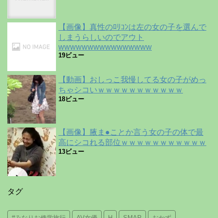
【画像】真性のﾛﾘｺﾝは左の女の子を選んで
しまうらしいのでアウト
wwwwwwwwwwwwwwww
19ビュー
【動画】おしっこ我慢してる女の子がめっ
ちゃシコいｗｗｗｗｗｗｗｗｗｗｗ
18ビュー
【画像】腋ま●ことか言う女の子の体で最
高にシコれる部位ｗｗｗｗｗｗｗｗｗｗｗ
13ビュー
タグ
#みなりお修学旅行
AV女優
H
SMAP
おかず