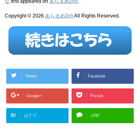
な
first appeared on
あらまめ2ch
.
Copyright © 2026
あらまめ2ch
All Rights Reserved.
Twitter
Facebook
Google+
Pocket
B!
はてブ
LINE