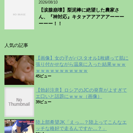
2026/08/10
【涙腺崩壊】梨泥棒に絶望した農家さ
ん、『神対応』キタァアアアアアーーー
ーーー！！
人気の記事
【画像】女の子がバスタオル1枚纏って肌に
張り付かせながら温泉に入った結果ｗｗｗ
ｗｗｗｗｗｗｗｗｗｗｗ
45ビュー
【勃起注意】ロシアのJCの発育がよすぎて
エ口いと話題にｗｗｗ（画像）
39ビュー
陸上部希望JK「えっ…？陸上ってこんなエ
ッチな格好で走るんですか…？」