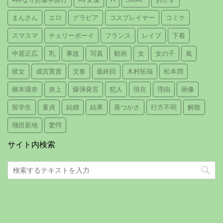
まんさん
エロ
グラビア
コスプレイヤー
コミケ
スマスマ
チェリーボーイ
フランス
レイプ
下着
中居正広
乳
事故
写真
動画
女
女の子
嵐
彼女
成宮寛貴
文春
最終回
木村拓哉
松本潤
橋本環奈
炎上
爆弾発言
犯人
現在
理由
画像
留学生
童貞
結婚
結果
葵つかさ
行方不明
解散
飛田新地
驚愕
サイト内検索