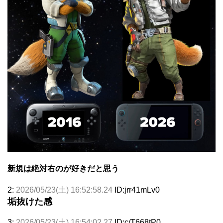
新規は絶対右のが好きだと思う
2:
2026/05/23(土) 16:52:58.24
ID:jrr41mLv0
垢抜けた感
3:
2026/05/23(土) 16:54:02.27
ID:c/T668tP0