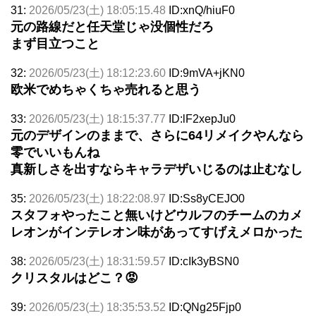
31:
2026/05/23(土) 18:05:15.48
ID:xnQ/hiuF0
元の路線だと任天堂じゃ没個性だろ
まず目立つこと
32:
2026/05/23(土) 18:12:23.60
ID:9mVA+jKN0
欧米でめちゃくちゃ売れると思う
33:
2026/05/23(土) 18:15:37.77
ID:lF2xepJu0
元のデザインのままで、さらに64リメイクやんなら
零でいいもんね
真新しさを出すならキャラデザいじるのは止むなし
35:
2026/05/23(土) 18:22:08.97
ID:Ss8yCEJO0
スタフォやったこと無いけどウルフのチームのカメ
レオンがインテレオン味があってすげえメロかった
38:
2026/05/23(土) 18:31:59.57
ID:cIk3yBSN0
クリスタルはどこ？😡
39:
2026/05/23(土) 18:35:53.52
ID:QNg25Fjp0