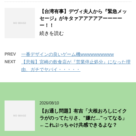
【台湾有事】デヴィ夫人から『緊急メッ
セージ』がキタァアアアアアーーーー
ー！！
続きを読む
PREV
一番デザインの良いゲーム機wwwwwwwwww
NEXT
【悲報】宮崎の飲食店が『営業停止処分』になった理
由、ガチでヤバイ・・・・・
2026/08/10
【お通し問題】有吉「大根おろしにイク
ラがのってたりさ、“嫌だ…”ってなる」
←これぶっちゃけ共感できるよな？