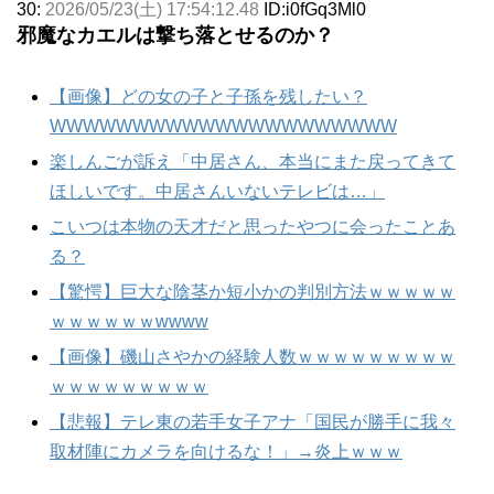
30:
2026/05/23(土) 17:54:12.48
ID:i0fGq3Ml0
邪魔なカエルは撃ち落とせるのか？
【画像】どの女の子と子孫を残したい？
WWWWWWWWWWWWWWWWWWWWW
楽しんごが訴え「中居さん、本当にまた戻ってきて
ほしいです。中居さんいないテレビは…」
こいつは本物の天才だと思ったやつに会ったことあ
る？
【驚愕】巨大な陰茎か短小かの判別方法ｗｗｗｗｗ
ｗｗｗｗｗｗwwww
【画像】磯山さやかの経験人数ｗｗｗｗｗｗｗｗｗ
ｗｗｗｗｗｗｗｗｗ
【悲報】テレ東の若手女子アナ「国民が勝手に我々
取材陣にカメラを向けるな！」→炎上ｗｗｗ