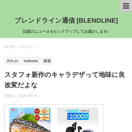
ブレンドライン通信 [BLENDLINE]
話題のニュースをピックアップしてお届けします♪
HOME
>
2ch.sc
>
2ch.sc
matome
速報
スタフォ新作のキャラデザって地味に良
改変だよな
投稿日：
2026-05-25