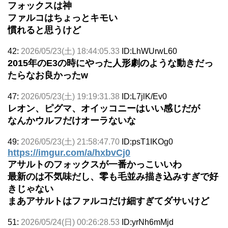
フォックスは神
ファルコはちょっとキモい
慣れると思うけど
42:
2026/05/23(土) 18:44:05.33
ID:LhWUrwL60
2015年のE3の時にやった人形劇のような動きだっ
たらなお良かったw
47:
2026/05/23(土) 19:19:31.38
ID:L7jlK/Ev0
レオン、ピグマ、オイッコニーはいい感じだが
なんかウルフだけオーラないな
49:
2026/05/23(土) 21:58:47.70
ID:psT1IKOg0
https://imgur.com/a/hxbvCj0
アサルトのフォックスが一番かっこいいわ
最新のは不気味だし、零も毛並み描き込みすぎで好
きじゃない
まあアサルトはファルコだけ細すぎてダサいけど
51:
2026/05/24(日) 00:26:28.53
ID:yrNh6mMjd