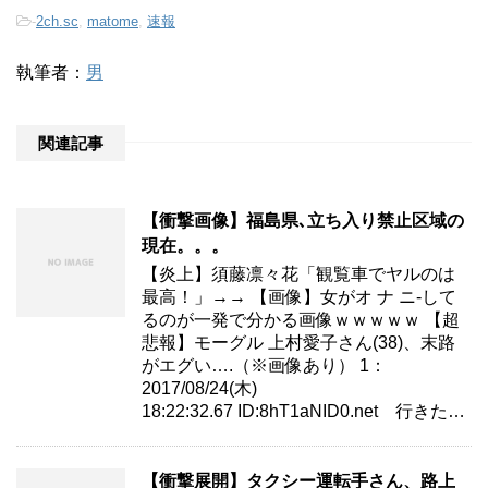
-
2ch.sc
,
matome
,
速報
執筆者：
男
関連記事
【衝撃画像】福島県､立ち入り禁止区域の
現在。。。
【炎上】須藤凛々花「観覧車でヤルのは
最高！」→→ 【画像】女がオ ナ ニ-して
るのが一発で分かる画像ｗｗｗｗｗ 【超
悲報】モーグル 上村愛子さん(38)、末路
がエグい….（※画像あり） 1：
2017/08/24(木)
18:22:32.67 ID:8hT1aNID0.net 行きた…
【衝撃展開】タクシー運転手さん、路上