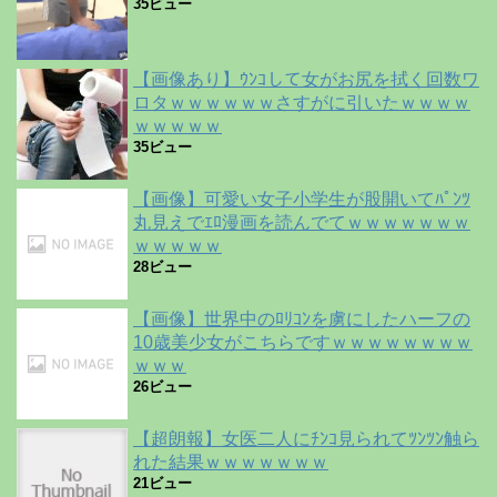
35ビュー
【画像あり】ｳﾝｺして女がお尻を拭く回数ワ
ロタｗｗｗｗｗｗさすがに引いたｗｗｗｗ
ｗｗｗｗｗ
35ビュー
【画像】可愛い女子小学生が股開いてﾊﾟﾝﾂ
丸見えでｴﾛ漫画を読んでてｗｗｗｗｗｗｗ
ｗｗｗｗｗ
28ビュー
【画像】世界中のﾛﾘｺﾝを虜にしたハーフの
10歳美少女がこちらですｗｗｗｗｗｗｗｗ
ｗｗｗ
26ビュー
【超朗報】女医二人にﾁﾝｺ見られてﾂﾝﾂﾝ触ら
れた結果ｗｗｗｗｗｗｗ
21ビュー