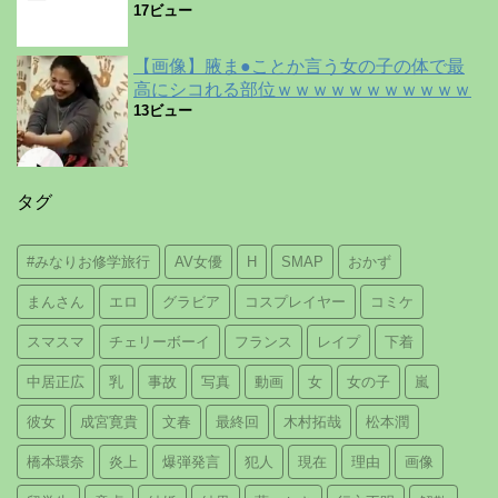
17ビュー
【画像】腋ま●ことか言う女の子の体で最
高にシコれる部位ｗｗｗｗｗｗｗｗｗｗｗ
13ビュー
タグ
#みなりお修学旅行
AV女優
H
SMAP
おかず
まんさん
エロ
グラビア
コスプレイヤー
コミケ
スマスマ
チェリーボーイ
フランス
レイプ
下着
中居正広
乳
事故
写真
動画
女
女の子
嵐
彼女
成宮寛貴
文春
最終回
木村拓哉
松本潤
橋本環奈
炎上
爆弾発言
犯人
現在
理由
画像