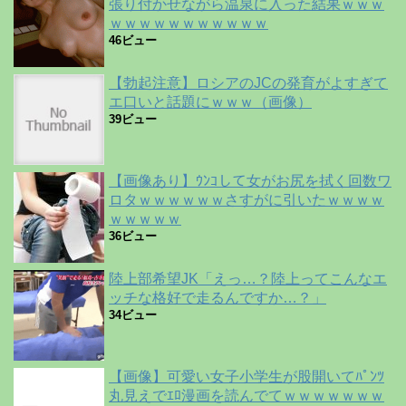
張り付かせながら温泉に入った結果ｗｗｗ
ｗｗｗｗｗｗｗｗｗｗｗ
46ビュー
【勃起注意】ロシアのJCの発育がよすぎて
エ口いと話題にｗｗｗ（画像）
39ビュー
【画像あり】ｳﾝｺして女がお尻を拭く回数ワ
ロタｗｗｗｗｗｗさすがに引いたｗｗｗｗ
ｗｗｗｗｗ
36ビュー
陸上部希望JK「えっ…？陸上ってこんなエ
ッチな格好で走るんですか…？」
34ビュー
【画像】可愛い女子小学生が股開いてﾊﾟﾝﾂ
丸見えでｴﾛ漫画を読んでてｗｗｗｗｗｗｗ