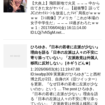
【大炎上】飛田新地で火災 →→→ 中から
出てきた女がヤバイ…. 【超衝撃】誤って
JCのｾｯｸｽｼｰﾝを放送したﾃﾚﾋﾞ局長がｗｗｗ
ｗｗ 【ｼｺ画像】アメリカ「これが本場の
女子中学生だ」→→→ ｴﾛ過ぎわろたｗｗ
ｗ 1：2017/08/04(金) 16:11:14.00
ID:LQj7vN5gM.net…
ひろゆき､『日本の若者に左派が少ない』
理由を語る「日本の左派は人々の不安に
寄り添っていない」「左派政党は外国人
移民に反対しない」 [ネギうどん★]
1: 2026/06/03(水) 11:19:47.88
ID:iwafpp309 実業家の“ひろゆき”こと西村
博之氏が2日、自身のX（旧ツイッター）
を更新。『なぜ日本の若者に左派が少な
いのか』という … The post ひろゆき､
『日本の若者に左派が少ない』理由を語
る「日本の左派は人々の不安に寄り添っ
ていない」「左派政党は外国人移民に反