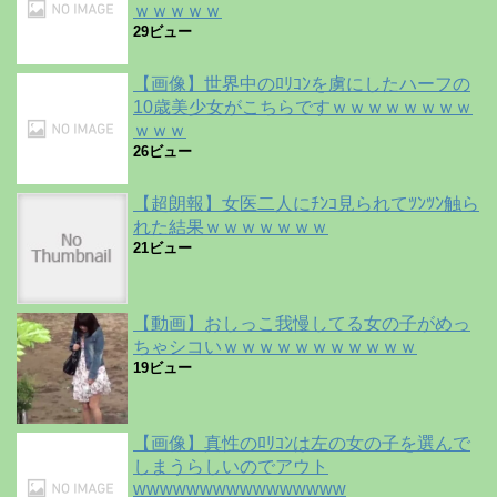
ｗｗｗｗｗ
29ビュー
【画像】世界中のﾛﾘｺﾝを虜にしたハーフの
10歳美少女がこちらですｗｗｗｗｗｗｗｗ
ｗｗｗ
26ビュー
【超朗報】女医二人にﾁﾝｺ見られてﾂﾝﾂﾝ触ら
れた結果ｗｗｗｗｗｗｗ
21ビュー
【動画】おしっこ我慢してる女の子がめっ
ちゃシコいｗｗｗｗｗｗｗｗｗｗｗ
19ビュー
【画像】真性のﾛﾘｺﾝは左の女の子を選んで
しまうらしいのでアウト
wwwwwwwwwwwwwwww