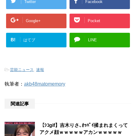
Twitter
Facebook
Google+
Pocket
B!
はてブ
LINE
-
芸能ニュース
,
速報
執筆者：
akb48matomemory
関連記事
【ｼｺgif】吉木りさ､ｵｯﾊﾟｲ揉まれまくって
アクメ顔ｗｗｗｗｗアカンｗｗｗｗｗ