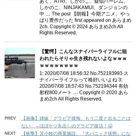
あく、ATRI、しかのこ、疑似ハーレム、
しかのこ、NINJAKAMUI、ダンジョンの
中 … The post 【朗報】今期アニメ、やっ
ぱり豊作だった first appeared on あらまめ
2ch. Copyright © 2024 あらまめ2ch All
Rights Reserved.
【驚愕】こんなスナイパーライフルに狙
われたらそりゃ生き残れないよなｗｗｗ
ｗｗｗｗｗｗｗｗ
1: 2020/07/08 18:56:32 No.752193993 ス
ナイパーライフルって格好いいよね 3:
2020/07/08 18:57:43 No.752194344 有効
射程800メート … Copyright © 2020 あら
まめ2ch All Rights Reserved.
PREV
【画像】姉妹「グラビア後悔。もう二度と出ることは
ない」→ほぼケツ丸出しのグラビア復活！😤
NEXT
【衝撃】苫小牧の商業施設、『大パニック状態』にな