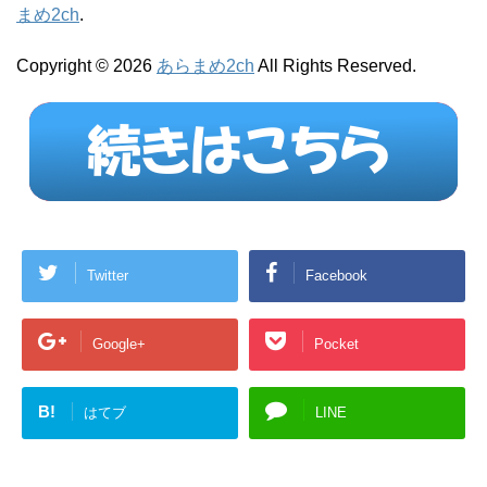
まめ2ch
.
Copyright © 2026
あらまめ2ch
All Rights Reserved.
Twitter
Facebook
Google+
Pocket
B!
はてブ
LINE