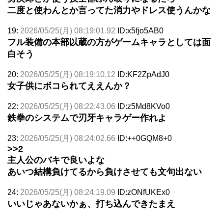
二度と使わんとか言ってた消力やドレス使うんかな
19:
2026/05/25(月) 08:19:01.92
ID:x5fjo5AB0
フル装備の本部以蔵の方がゲームキャラとしては面
白そう
20:
2026/05/25(月) 08:19:10.12
ID:KF2ZpAdJ0
女子供にボコられてええんか？
22:
2026/05/25(月) 08:22:43.06
ID:z5Md8KVo0
鉄拳のシステムで刃牙キャラゲー作れよ
23:
2026/05/25(月) 08:24:02.66
ID:++0GQM8+0
>>2
主人公のバキで良いよな
あいつ結構負けてるから負けさせても文句出ない
24:
2026/05/25(月) 08:24:19.09
ID:zONfUKEx0
いいじゃあないかぁ、打ち込んできたまえ