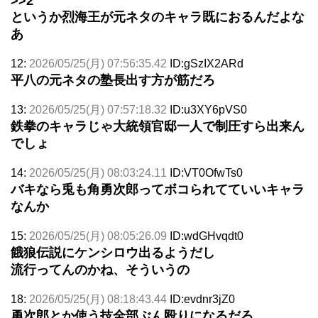
>>2
というか烈海王が元ネタのキャラ既におるんだよな
あ
12:
2026/05/25(月) 07:56:35.42
ID:gSzIX2ARd
平八の元ネタの塾長出す方が筋だろ
13:
2026/05/25(月) 07:57:18.32
ID:u3XY6pVS0
鉄拳のキャラじゃ大統領官邸一人で制圧すら出来ん
でしょ
14:
2026/05/25(月) 08:03:24.11
ID:VT0OfwTs0
バキなら兎も角勇次郎ってボコられてていいキャラ
なんか
15:
2026/05/25(月) 08:05:26.09
ID:wdGHvqdt0
餓狼伝説にケンシロウ出るようだし
流行ってんのかね、そういうの
18:
2026/05/25(月) 08:18:43.44
ID:evdnr3jZ0
勇次郎とか使う技全部ぶん殴りになるだろ