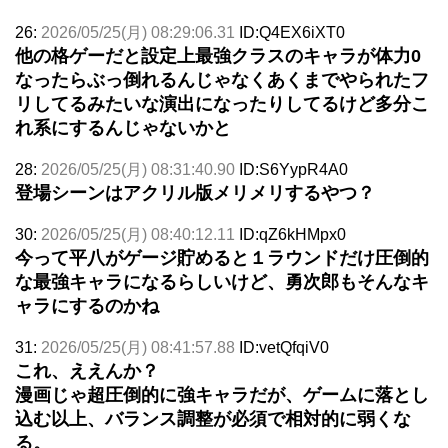
26:
2026/05/25(月) 08:29:06.31
ID:Q4EX6iXT0
他の格ゲーだと設定上最強クラスのキャラが体力0
なったらぶっ倒れるんじゃなくあくまでやられたフ
リしてるみたいな演出になったりしてるけど多分こ
れ系にするんじゃないかと
28:
2026/05/25(月) 08:31:40.90
ID:S6YypR4A0
登場シーンはアクリル版メリメリするやつ？
30:
2026/05/25(月) 08:40:12.11
ID:qZ6kHMpx0
今って平八がゲージ貯めると１ラウンドだけ圧倒的
な最強キャラになるらしいけど、勇次郎もそんなキ
ャラにするのかね
31:
2026/05/25(月) 08:41:57.88
ID:vetQfqiV0
これ、ええんか？
漫画じゃ超圧倒的に強キャラだが、ゲームに落とし
込む以上、バランス調整が必須で相対的に弱くな
る。