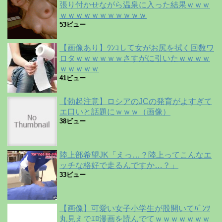
張り付かせながら温泉に入った結果ｗｗｗ
ｗｗｗｗｗｗｗｗｗｗｗ
53ビュー
【画像あり】ｳﾝｺして女がお尻を拭く回数ワ
ロタｗｗｗｗｗｗさすがに引いたｗｗｗｗ
ｗｗｗｗｗ
41ビュー
【勃起注意】ロシアのJCの発育がよすぎて
エ口いと話題にｗｗｗ（画像）
38ビュー
陸上部希望JK「えっ…？陸上ってこんなエ
ッチな格好で走るんですか…？」
33ビュー
【画像】可愛い女子小学生が股開いてﾊﾟﾝﾂ
丸見えでｴﾛ漫画を読んでてｗｗｗｗｗｗｗ