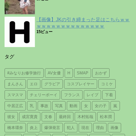
【画像】JKの引き締まった足はこちらｗｗ
ｗｗｗｗｗｗｗｗｗｗｗｗｗｗ
15ビュー
タグ
#みなりお修学旅行
AV女優
H
SMAP
おかず
まんさん
エロ
グラビア
コスプレイヤー
コミケ
スマスマ
チェリーボーイ
フランス
レイプ
下着
中居正広
乳
事故
写真
動画
女
女の子
嵐
彼女
成宮寛貴
文春
最終回
木村拓哉
松本潤
橋本環奈
炎上
爆弾発言
犯人
現在
理由
画像