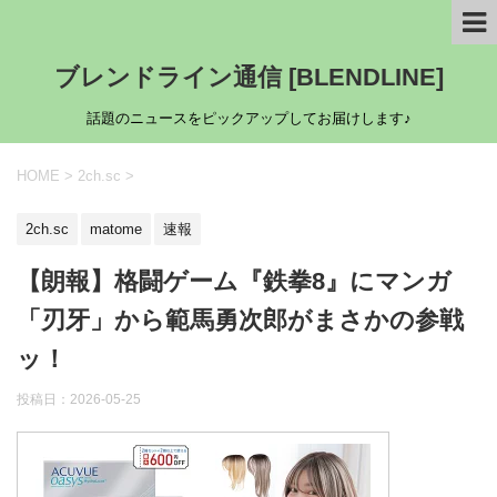
ブレンドライン通信 [BLENDLINE]
話題のニュースをピックアップしてお届けします♪
HOME
>
2ch.sc
>
2ch.sc
matome
速報
【朗報】格闘ゲーム『鉄拳8』にマンガ
「刃牙」から範馬勇次郎がまさかの参戦
ッ！
投稿日：
2026-05-25