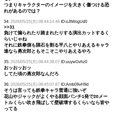
つまりキャラクターのイメージを大きく傷つける恐
れがあるのでは？
34:
2026/05/25(月) 08:44:14.46
ID:oJtWogUd0
>>31
負けて煽られたり踏まれたりする演出カットするく
らいじゃね
それに鉄拳側も隕石を割る平八とやりあえるキャラ
達なら勇次郎ともそこそこやりあえるやろ
35:
2026/05/25(月) 08:44:38.07
ID:uuywGvhz0
おッおッおッ
してた頃の勇次郎なんだろ
36:
2026/05/25(月) 08:45:07.87
ID:Amb09vH9d
そうは言っても鉄拳キャラ普通に強いぞ
花山やジャックがよくやる顔面パンチ1発で20メー
トルくらい吹き飛ばして壁破壊するくらいなら皆や
ってる