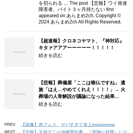
を切られる … The post 【悲報】ワイ発達
障害者、バイト３ヶ月持たない first
appeared on あらまめ2ch. Copyright ©
2024 あらまめ2ch All Rights Reserved.
【超速報】クロネコヤマト、『神対応』
キタァアアアーーーーー！！！！！
続きを読む
【悲報】葬儀屋「ここは喉仏ですね」 遺
族「はえ…やめてくれえ！！！！」→ 火
葬場の人骨解説が議論になった結果…
続きを読む
PREV
【画像】肉フェス、ヤバすぎて炎上wwwwwww
NEXT
【悲報】玉城デニー沖縄県知事、『危険な状態』にな