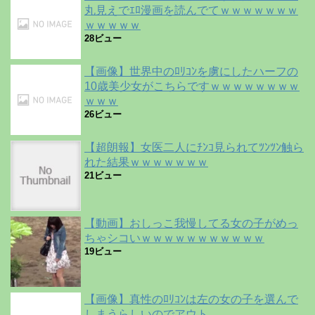
丸見えでｴﾛ漫画を読んでてｗｗｗｗｗｗｗ
ｗｗｗｗｗ
28ビュー
【画像】世界中のﾛﾘｺﾝを虜にしたハーフの
10歳美少女がこちらですｗｗｗｗｗｗｗｗ
ｗｗｗ
26ビュー
【超朗報】女医二人にﾁﾝｺ見られてﾂﾝﾂﾝ触ら
れた結果ｗｗｗｗｗｗｗ
21ビュー
【動画】おしっこ我慢してる女の子がめっ
ちゃシコいｗｗｗｗｗｗｗｗｗｗｗ
19ビュー
【画像】真性のﾛﾘｺﾝは左の女の子を選んで
しまうらしいのでアウト