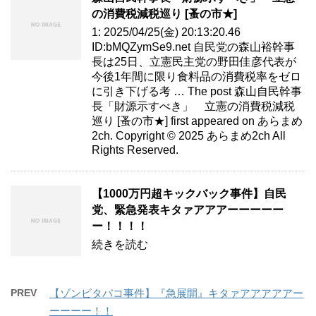
の消費税減税巡り [蚤の市★]
1: 2025/04/25(金) 20:13:20.46
ID:bMQZymSe9.net 自民党の森山裕幹事
長は25日、立憲民主党の野田佳彦代表が
今後1年間に限り食料品の消費税率をゼロ
に引き下げる考 … The post 森山自民幹事
長「財源示すべき」 立憲の消費税減税
巡り [蚤の市★] first appeared on あらまめ
2ch. Copyright © 2025 あらまめ2ch All
Rights Reserved.
【1000万円超キックバック事件】自民
党、緊急発表キタァアアアーーーーー
ー！！！！
続きを読む
PREV
【ゾンビタバコ事件】『急展開』キタァアアアアアー
ーーーー！！