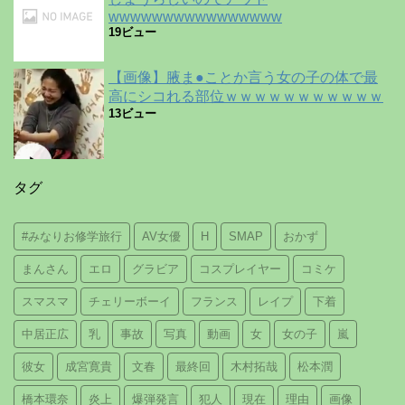
wwwwwwwwwwwwwwww
19ビュー
【画像】腋ま●ことか言う女の子の体で最
高にシコれる部位ｗｗｗｗｗｗｗｗｗｗｗ
13ビュー
タグ
#みなりお修学旅行
AV女優
H
SMAP
おかず
まんさん
エロ
グラビア
コスプレイヤー
コミケ
スマスマ
チェリーボーイ
フランス
レイプ
下着
中居正広
乳
事故
写真
動画
女
女の子
嵐
彼女
成宮寛貴
文春
最終回
木村拓哉
松本潤
橋本環奈
炎上
爆弾発言
犯人
現在
理由
画像