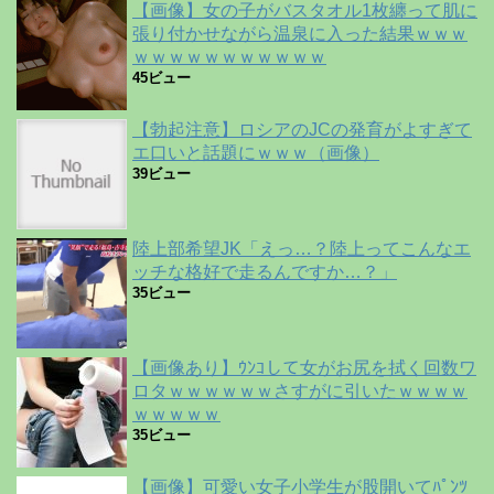
【画像】女の子がバスタオル1枚纏って肌に
張り付かせながら温泉に入った結果ｗｗｗ
ｗｗｗｗｗｗｗｗｗｗｗ
45ビュー
【勃起注意】ロシアのJCの発育がよすぎて
エ口いと話題にｗｗｗ（画像）
39ビュー
陸上部希望JK「えっ…？陸上ってこんなエ
ッチな格好で走るんですか…？」
35ビュー
【画像あり】ｳﾝｺして女がお尻を拭く回数ワ
ロタｗｗｗｗｗｗさすがに引いたｗｗｗｗ
ｗｗｗｗｗ
35ビュー
【画像】可愛い女子小学生が股開いてﾊﾟﾝﾂ