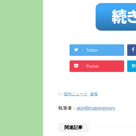
Twitter
B
Pocket
-
国内ニュース
,
速報
執筆者：
akb48matomemory
関連記事