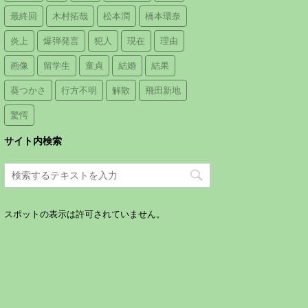
最終回
木村拓哉
松本潤
橋本環奈
炎上
爆弾発言
犯人
現在
理由
画像
留学生
童貞
結婚
結果
葵つかさ
行方不明
解散
飛田新地
驚愕
サイト内検索