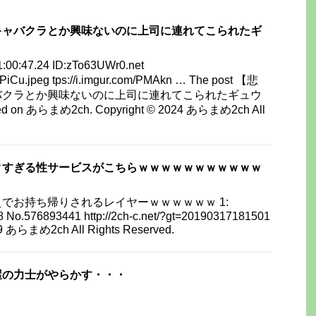
キャバクラとか興味ないのに上司に連れてこられたギ
1:00:47.24 ID:zTo63UWr0.net
ZfJPiCu.jpeg tps://i.imgur.com/PMAkn … The post 【悲
バクラとか興味ないのに上司に連れてこられたギュウ
ared on あらまめ2ch. Copyright © 2024 あらまめ2ch All
クすぎる性サービスがこちらｗｗｗｗｗｗｗｗｗｗｗ
でお持ち帰りされるレイヤーｗｗｗｗｗｗ 1:
8 No.576893441 http://2ch-c.net/?gt=20190317181501
9 あらまめ2ch All Rights Reserved.
屋の力士がやらかす・・・