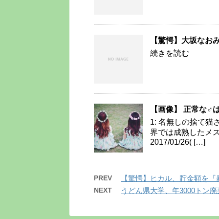
【驚愕】大坂なお
続きを読む
【画像】 正常な♂
1: 名無しの捨て猫さん 2
界では成熟したメス
2017/01/26( […]
PREV
【驚愕】ヒカル、貯金額を『
NEXT
うどん県大学、年3000トン廃棄