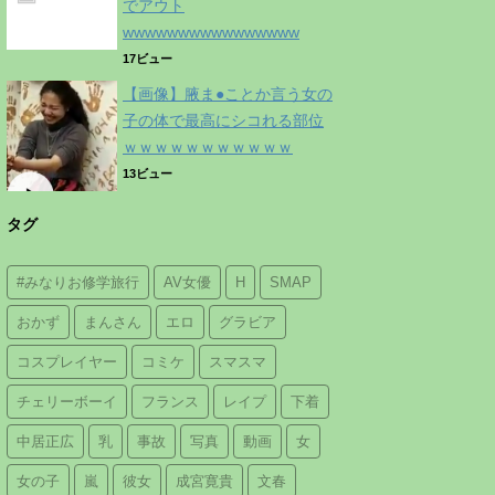
でアウト
wwwwwwwwwwwwwwww
17ビュー
【画像】腋ま●ことか言う女の
子の体で最高にシコれる部位
ｗｗｗｗｗｗｗｗｗｗｗ
13ビュー
タグ
#みなりお修学旅行
AV女優
H
SMAP
おかず
まんさん
エロ
グラビア
コスプレイヤー
コミケ
スマスマ
チェリーボーイ
フランス
レイプ
下着
中居正広
乳
事故
写真
動画
女
女の子
嵐
彼女
成宮寛貴
文春