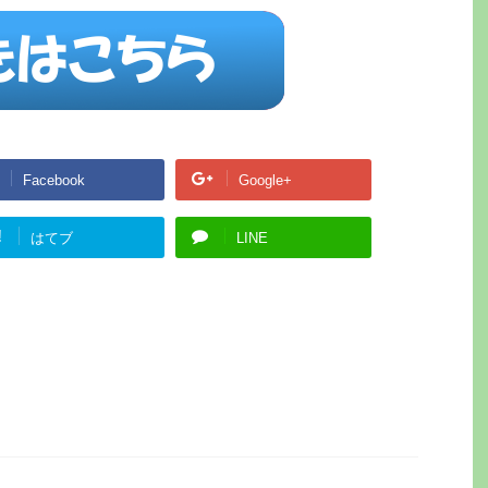
Facebook
Google+
!
はてブ
LINE