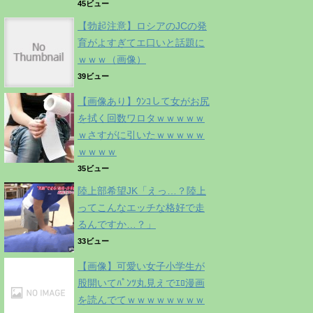
45ビュー
【勃起注意】ロシアのJCの発
育がよすぎてエ口いと話題に
ｗｗｗ（画像）
39ビュー
【画像あり】ｳﾝｺして女がお尻
を拭く回数ワロタｗｗｗｗｗ
ｗさすがに引いたｗｗｗｗｗ
ｗｗｗｗ
35ビュー
陸上部希望JK「えっ…？陸上
ってこんなエッチな格好で走
るんですか…？」
33ビュー
【画像】可愛い女子小学生が
股開いてﾊﾟﾝﾂ丸見えでｴﾛ漫画
を読んでてｗｗｗｗｗｗｗｗ