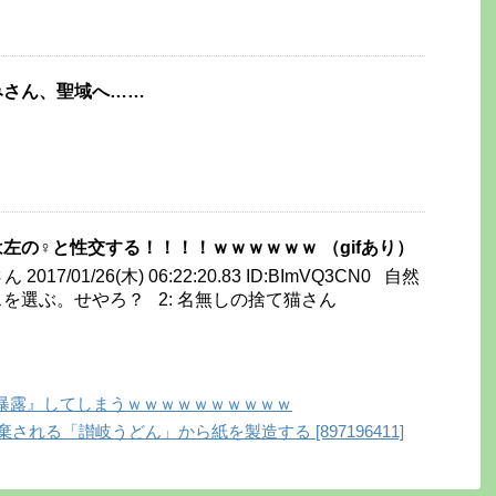
みさん、聖域へ……
は左の♀と性交する！！！！ｗｗｗｗｗｗ （gifあり）
017/01/26(木) 06:22:20.83 ID:BImVQ3CN0 自然
を選ぶ。せやろ？ 2: 名無しの捨て猫さん
暴露』してしまうｗｗｗｗｗｗｗｗｗｗ
される「讃岐うどん」から紙を製造する [897196411]