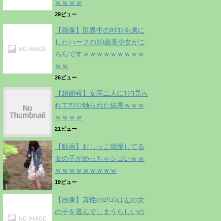
ｗｗｗｗ
29ビュー
【画像】世界中のﾛﾘｺﾝを虜に
したハーフの10歳美少女がこ
ちらですｗｗｗｗｗｗｗｗｗ
ｗｗ
26ビュー
【超朗報】女医二人にﾁﾝｺ見ら
れてﾂﾝﾂﾝ触られた結果ｗｗｗ
ｗｗｗｗ
21ビュー
【動画】おしっこ我慢してる
女の子がめっちゃシコいｗｗ
ｗｗｗｗｗｗｗｗｗ
19ビュー
【画像】真性のﾛﾘｺﾝは左の女
の子を選んでしまうらしいの