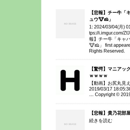
【悲報】チー牛「
ュウ🐮🧀」
1: 2024/03/04(月) 0
tps://i.imgur.com/
報】チー牛「キャ
🐮🧀」 first appe
Rights Reserved.
【驚愕】マニアッ
ｗｗｗｗ
【動画】お尻丸見え
2019/03/17 18:05:3
… Copyright © 201
【悲報】貴乃花部
続きを読む