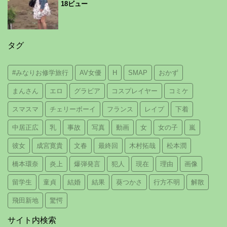
18ビュー
タグ
#みなりお修学旅行
AV女優
H
SMAP
おかず
まんさん
エロ
グラビア
コスプレイヤー
コミケ
スマスマ
チェリーボーイ
フランス
レイプ
下着
中居正広
乳
事故
写真
動画
女
女の子
嵐
彼女
成宮寛貴
文春
最終回
木村拓哉
松本潤
橋本環奈
炎上
爆弾発言
犯人
現在
理由
画像
留学生
童貞
結婚
結果
葵つかさ
行方不明
解散
飛田新地
驚愕
サイト内検索