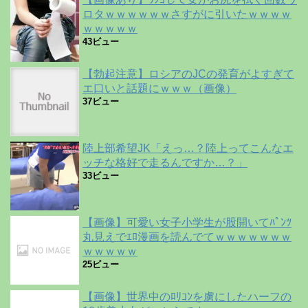
ロタｗｗｗｗｗｗさすがに引いたｗｗｗｗ
ｗｗｗｗｗ
43ビュー
【勃起注意】ロシアのJCの発育がよすぎて
エ口いと話題にｗｗｗ（画像）
37ビュー
陸上部希望JK「えっ…？陸上ってこんなエ
ッチな格好で走るんですか…？」
33ビュー
【画像】可愛い女子小学生が股開いてﾊﾟﾝﾂ
丸見えでｴﾛ漫画を読んでてｗｗｗｗｗｗｗ
ｗｗｗｗｗ
25ビュー
【画像】世界中のﾛﾘｺﾝを虜にしたハーフの