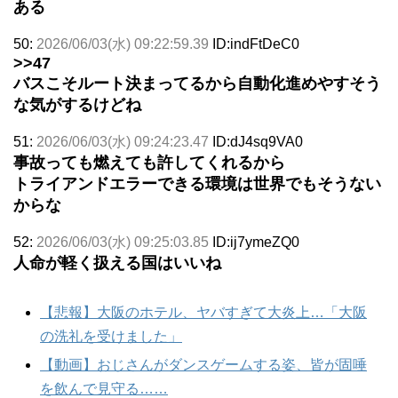
ある
50:
2026/06/03(水) 09:22:59.39
ID:indFtDeC0
>>47
バスこそルート決まってるから自動化進めやすそう
な気がするけどね
51:
2026/06/03(水) 09:24:23.47
ID:dJ4sq9VA0
事故っても燃えても許してくれるから
トライアンドエラーできる環境は世界でもそうない
からな
52:
2026/06/03(水) 09:25:03.85
ID:ij7ymeZQ0
人命が軽く扱える国はいいね
【悲報】大阪のホテル、ヤバすぎて大炎上…「大阪
の洗礼を受けました」
【動画】おじさんがダンスゲームする姿、皆が固唾
を飲んで見守る……