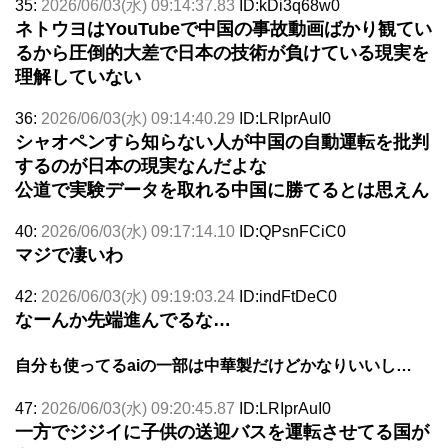
35:
2026/06/03(水) 09:14:37.83
ID:kDi3q68w0
ネトウヨはYouTubeで中国の事故動画ばかり観てい
るから圧倒的大差で日本の技術が負けている現実を
理解していない
36:
2026/06/03(水) 09:14:40.29
ID:LRIprAuI0
シャオペンすら知らない人が中国の自動運転を批判
するのが日本の現実なんだよな
公道で実験データを取れる中国に勝てるとは思えん
40:
2026/06/03(水) 09:17:14.10
ID:QPsnFCiC0
マジで凄いわ
42:
2026/06/03(水) 09:19:03.24
ID:indFtDeC0
なーんか先端進んでるな…
自分も使ってるaiの一部は中華製だけどかなりいいし…
47:
2026/06/03(水) 09:20:45.87
ID:LRIprAuI0
一方でジジイに子供の送迎バスを運転させてる国が