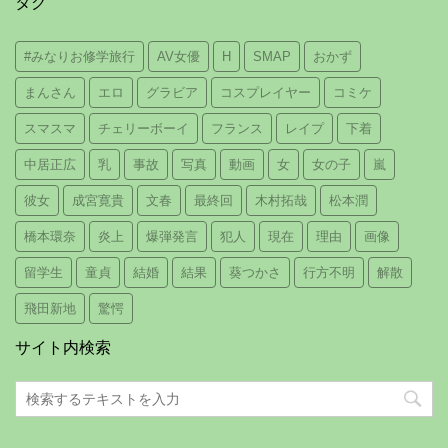
タグ
#みなりお修学旅行
AV女優
H
SMAP
おかず
まんさん
エロ
グラビア
コスプレイヤー
コミケ
スマスマ
チェリーボーイ
フランス
レイプ
下着
中居正広
乳
事故
写真
動画
女
女の子
嵐
彼女
成宮寛貴
文春
最終回
木村拓哉
松本潤
橋本環奈
炎上
爆弾発言
犯人
現在
理由
画像
留学生
童貞
結婚
結果
葵つかさ
行方不明
解散
飛田新地
驚愕
サイト内検索