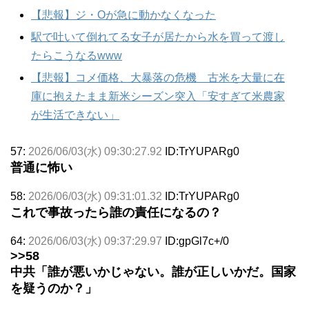
【悲報】ジ・Oが急に動かなくなった
駅で吐いて倒れてる女子が居たから水を買って渡し
たらこうなるwww
【悲報】コメ価格、大暴落の危機 古米を大量に在
庫に抱えたまま新米シーズン突入「安すぎて米農家
が生活できない」
57:
2026/06/03(水) 09:30:27.92
ID:TrYUPARg0
普通に怖い
58:
2026/06/03(水) 09:31:01.32
ID:TrYUPARg0
これで事故ったら誰の責任になるの？
64:
2026/06/03(水) 09:37:29.97
ID:gpGl7c+/0
>>58
中共「誰が悪いかじゃない。誰が正しいかだ。国家
を疑うのか？」