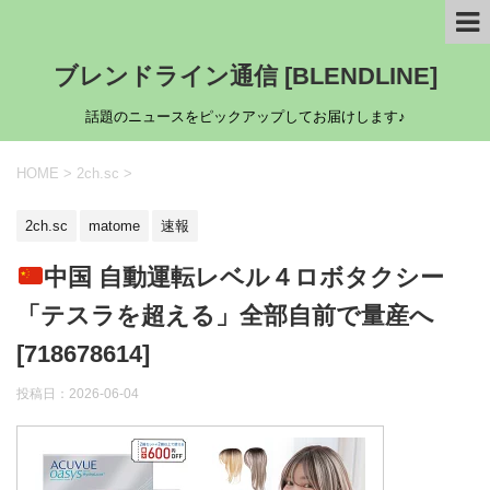
ブレンドライン通信 [BLENDLINE]
話題のニュースをピックアップしてお届けします♪
HOME
>
2ch.sc
>
2ch.sc
matome
速報
中国 自動運転レベル４ロボタクシー
「テスラを超える」全部自前で量産へ
[718678614]
投稿日：
2026-06-04