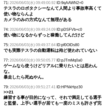
71:
2026/06/03(水) 09:49:00.92
ID:9qAAWN2+0
テスラのロボタクシーなんて人間より事故率高くて
使い物ならんよ
カメラのみの方式なんて無理がある
74:
2026/06/03(水) 09:49:24.09
ID:pDSFVb+c0
使い物になるからずっと稼働してんだけど
75:
2026/06/03(水) 09:49:37.64
ID:pf0OIDs80
でも実際テスラの自動運転は殆ど使われていない
77:
2026/06/03(水) 09:50:05.77
ID:pJTmMq0a0
ゲームなら使うけどリアルに乗りたいとは思わん
な。
暴走したら死ぬやん。
79:
2026/06/03(水) 09:51:27.41
ID:HPNkHpz30
>>21
練習する事が目的になって、それで満足してる選手
と監督。上手い選手が居ても一度のミスも許さず完