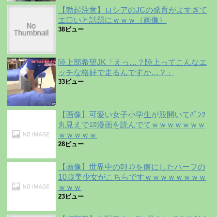
【勃起注意】ロシアのJCの発育がよすぎて
エ口いと話題にｗｗｗ（画像）
38ビュー
陸上部希望JK「えっ…？陸上ってこんなエ
ッチな格好で走るんですか…？」
33ビュー
【画像】可愛い女子小学生が股開いてﾊﾟﾝﾂ
丸見えでｴﾛ漫画を読んでてｗｗｗｗｗｗｗ
ｗｗｗｗｗ
28ビュー
【画像】世界中のﾛﾘｺﾝを虜にしたハーフの
10歳美少女がこちらですｗｗｗｗｗｗｗｗ
ｗｗｗ
23ビュー