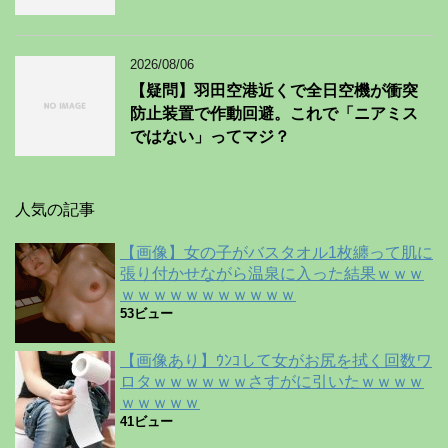
2026/08/06
【疑問】羽田空港近くで全日空機が衝突
防止装置で作動回避。これで「ニアミス
ではない」ってマジ？
人気の記事
【画像】女の子がバスタオル1枚纏って肌に
張り付かせながら温泉に入った結果ｗｗｗ
ｗｗｗｗｗｗｗｗｗｗｗ
53ビュー
【画像あり】ｳﾝｺして女がお尻を拭く回数ワ
ロタｗｗｗｗｗｗさすがに引いたｗｗｗｗ
ｗｗｗｗｗ
41ビュー