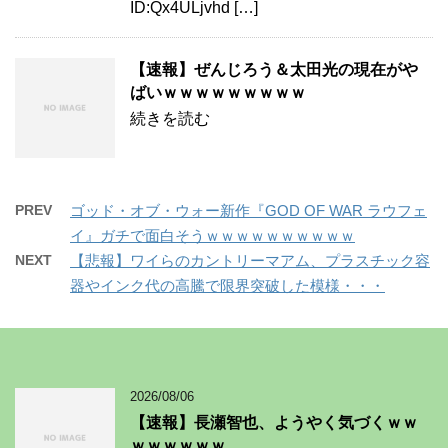
ID:Qx4ULjvhd […]
【速報】ぜんじろう＆太田光の現在がや
ばいｗｗｗｗｗｗｗｗｗ
続きを読む
PREV
ゴッド・オブ・ウォー新作『GOD OF WAR ラウフェ
イ』ガチで面白そうｗｗｗｗｗｗｗｗｗｗ
NEXT
【悲報】ワイらのカントリーマアム、プラスチック容
器やインク代の高騰で限界突破した模様・・・
2026/08/06
【速報】長瀬智也、ようやく気づくｗｗ
ｗｗｗｗｗｗ