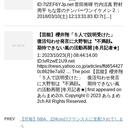
ID:7tZEF6YJp.net 菅田将暉 竹内涼真 野村
周平 ちな昔のナンバーワンイケメン 2 ：
2018/03/10(土) 12:13:31.83 ID:7t […]
【芸能】櫻井翔「５人で説明受けた」
復活匂わせ発言に大野智は〝不満顔〟
期待できない嵐の活動再開 [冬月記者★]
1: 2023/10/23(月) 08:44:14.00
ID:lvRzwE1U9.net
https://news.yahoo.co.jp/articles/ffd654427
0c8629e7a92 … The post 【芸能】櫻井翔
「５人で説明受けた」 復活匂わせ発言
に大野智は〝不満顔〟 期待できない嵐
の活動再開 [冬月記者★] first appeared on
あらまめ2ch. Copyright © 2023 あらまめ
2ch All Rights Reserved.
PREV
【悲報】NBA、224cmのフランス人に支配されてしま
う