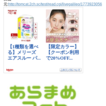
元:
http://tomcat.2ch.sc/test/read.cgi/livegalileo/1773923056