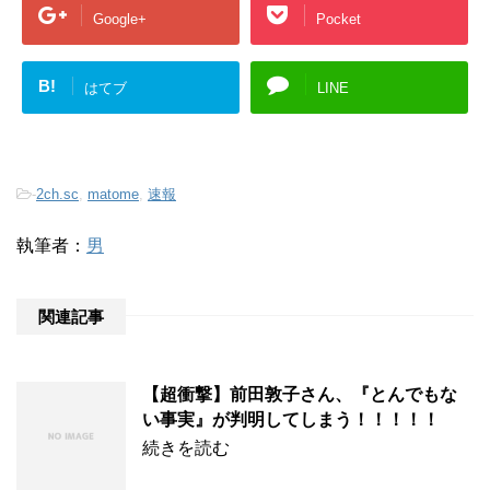
Google+
Pocket
B!
はてブ
LINE
-
2ch.sc
,
matome
,
速報
執筆者：
男
関連記事
【超衝撃】前田敦子さん、『とんでもな
い事実』が判明してしまう！！！！！
続きを読む