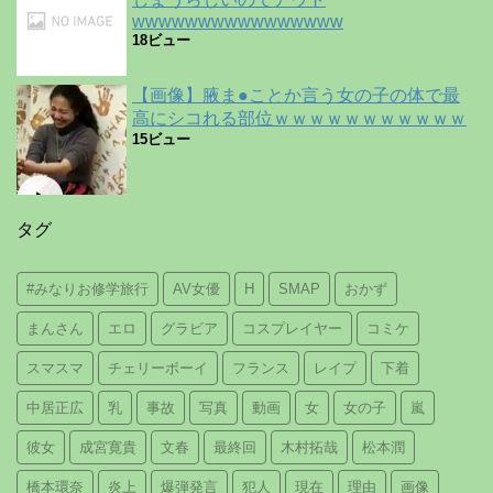
wwwwwwwwwwwwwwww
18ビュー
【画像】腋ま●ことか言う女の子の体で最
高にシコれる部位ｗｗｗｗｗｗｗｗｗｗｗ
15ビュー
タグ
#みなりお修学旅行
AV女優
H
SMAP
おかず
まんさん
エロ
グラビア
コスプレイヤー
コミケ
スマスマ
チェリーボーイ
フランス
レイプ
下着
中居正広
乳
事故
写真
動画
女
女の子
嵐
彼女
成宮寛貴
文春
最終回
木村拓哉
松本潤
橋本環奈
炎上
爆弾発言
犯人
現在
理由
画像