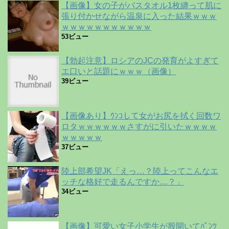
【画像】女の子がバスタオル1枚纏って肌に
張り付かせながら温泉に入った結果ｗｗｗ
ｗｗｗｗｗｗｗｗｗｗｗ
53ビュー
【勃起注意】ロシアのJCの発育がよすぎて
エ口いと話題にｗｗｗ（画像）
39ビュー
【画像あり】ｳﾝｺして女がお尻を拭く回数ワ
ロタｗｗｗｗｗｗさすがに引いたｗｗｗｗ
ｗｗｗｗｗ
37ビュー
陸上部希望JK「えっ…？陸上ってこんなエ
ッチな格好で走るんですか…？」
34ビュー
【画像】可愛い女子小学生が股開いてﾊﾟﾝﾂ