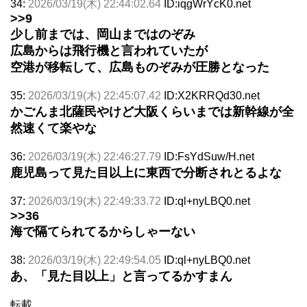
34:
2026/03/19(木) 22:44:02.64
ID:iqgWrYcK0.net
>>9
少し前までは、岡山まではのぞみ
広島からは飛行機と言われていたが
空港が移転して、広島ものぞみが圧勝となった
35:
2026/03/19(木) 22:45:07.42
ID:X2KRRQd30.net
かごんま北薩民やけど大阪くらいまでは新幹線が全
然速くて楽やな
36:
2026/03/19(木) 22:46:27.79
ID:FsYdSuw/H.net
鹿児島って見た目以上に東西で分断されとるよな
37:
2026/03/19(木) 22:49:33.72
ID:ql+nyLBQ0.net
>>36
海で隔てられてるからしゃーない
38:
2026/03/19(木) 22:49:54.05
ID:ql+nyLBQ0.net
あ、「見た目以上」と言ってるかすまん
転載