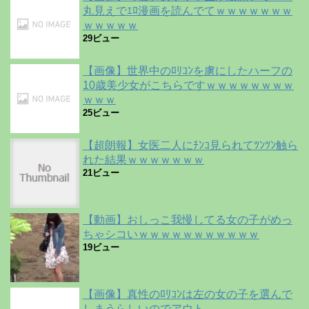
丸見えでｴﾛ漫画を読んでてｗｗｗｗｗｗｗ
ｗｗｗｗｗ
29ビュー
【画像】世界中のﾛﾘｺﾝを虜にしたハーフの
10歳美少女がこちらですｗｗｗｗｗｗｗｗ
ｗｗｗ
25ビュー
【超朗報】女医二人にﾁﾝｺ見られてﾂﾝﾂﾝ触ら
れた結果ｗｗｗｗｗｗｗ
21ビュー
【動画】おしっこ我慢してる女の子がめっ
ちゃシコいｗｗｗｗｗｗｗｗｗｗｗ
19ビュー
【画像】真性のﾛﾘｺﾝは左の女の子を選んで
しまうらしいのでアウト