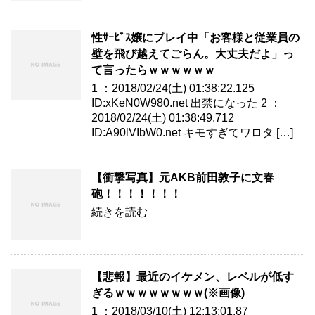
性ｻｰﾋﾞｽ嬢にプレイ中「お客様と従業員の
壁を飛び越えてごらん。大丈夫だよ」っ
て言ったらｗｗｗｗｗｗ
1 ：2018/02/24(土) 01:38:22.125
ID:xKeN0W980.net 出禁になった 2 ：
2018/02/24(土) 01:38:49.712
ID:A90lVIbW0.net キモすぎてワロタ […]
【衝撃写真】元AKB前田敦子に文春
砲！！！！！！！
続きを読む
【悲報】最近のイケメン、レベルが低す
ぎるｗｗｗｗｗｗｗｗ(※画像)
1 ：2018/03/10(土) 12:13:01.87