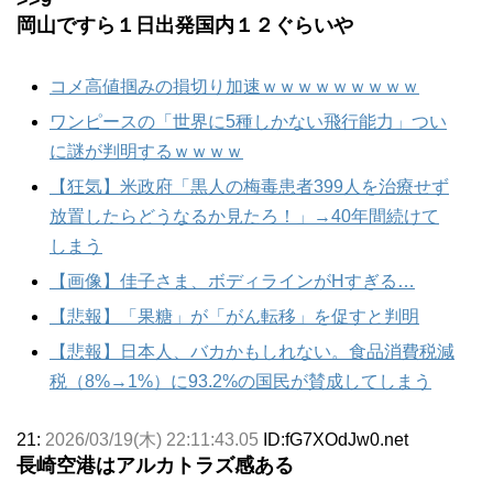
>>9
岡山ですら１日出発国内１２ぐらいや
コメ高値掴みの損切り加速ｗｗｗｗｗｗｗｗｗ
ワンピースの「世界に5種しかない飛行能力」つい
に謎が判明するｗｗｗｗ
【狂気】米政府「黒人の梅毒患者399人を治療せず
放置したらどうなるか見たろ！」→40年間続けて
しまう
【画像】佳子さま、ボディラインがHすぎる…
【悲報】「果糖」が「がん転移」を促すと判明
【悲報】日本人、バカかもしれない。食品消費税減
税（8%→1%）に93.2%の国民が賛成してしまう
21:
2026/03/19(木) 22:11:43.05
ID:fG7XOdJw0.net
長崎空港はアルカトラズ感ある