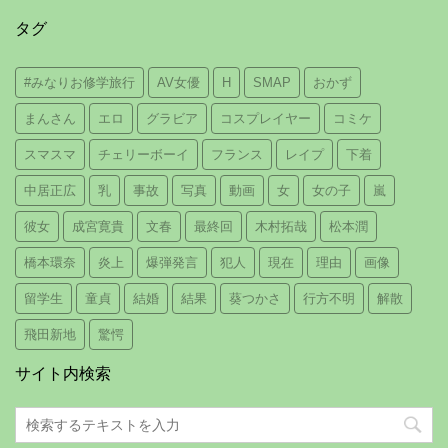
タグ
#みなりお修学旅行
AV女優
H
SMAP
おかず
まんさん
エロ
グラビア
コスプレイヤー
コミケ
スマスマ
チェリーボーイ
フランス
レイプ
下着
中居正広
乳
事故
写真
動画
女
女の子
嵐
彼女
成宮寛貴
文春
最終回
木村拓哉
松本潤
橋本環奈
炎上
爆弾発言
犯人
現在
理由
画像
留学生
童貞
結婚
結果
葵つかさ
行方不明
解散
飛田新地
驚愕
サイト内検索