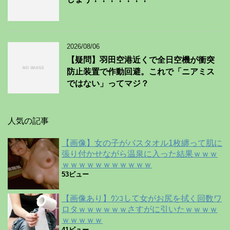
2026/08/06
【疑問】羽田空港近くで全日空機が衝突
防止装置で作動回避。これで「ニアミス
ではない」ってマジ？
人気の記事
【画像】女の子がバスタオル1枚纏って肌に
張り付かせながら温泉に入った結果ｗｗｗ
ｗｗｗｗｗｗｗｗｗｗｗ
53ビュー
【画像あり】ｳﾝｺして女がお尻を拭く回数ワ
ロタｗｗｗｗｗｗさすがに引いたｗｗｗｗ
ｗｗｗｗｗ
41ビュー