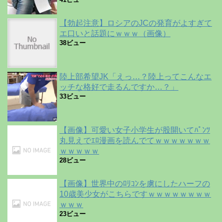
【勃起注意】ロシアのJCの発育がよすぎて
エ口いと話題にｗｗｗ（画像）
38ビュー
陸上部希望JK「えっ…？陸上ってこんなエ
ッチな格好で走るんですか…？」
33ビュー
【画像】可愛い女子小学生が股開いてﾊﾟﾝﾂ
丸見えでｴﾛ漫画を読んでてｗｗｗｗｗｗｗ
ｗｗｗｗｗ
28ビュー
【画像】世界中のﾛﾘｺﾝを虜にしたハーフの
10歳美少女がこちらですｗｗｗｗｗｗｗｗ
ｗｗｗ
23ビュー