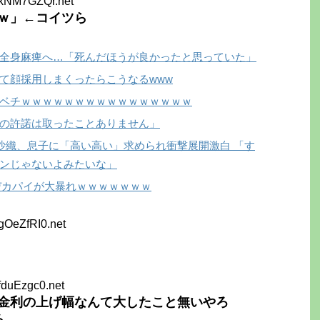
+kNM7GZQr.net
ｗ」←コイツら
全身麻痺へ…「死んだほうが良かったと思っていた」
て顔採用しまくったらこうなるwww
ベチｗｗｗｗｗｗｗｗｗｗｗｗｗｗｗｗ
の許諾は取ったことありません」
村沙織、息子に「高い高い」求められ衝撃展開激白 「す
ンじゃないよみたいな」
デカパイが大暴れｗｗｗｗｗｗｗ
gOeZfRI0.net
fduEzgc0.net
金利の上げ幅なんて大したこと無いやろ
ろ