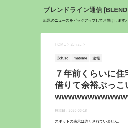
ブレンドライン通信 [BLENDL
話題のニュースをピックアップしてお届けします♪
HOME
>
2ch.sc
>
2ch.sc
matome
速報
７年前くらいに住
借りて余裕ぶっこ
wwwwwwwwwww
投稿日：
2026-06-18