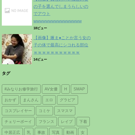
の子を選んでしまうらしいの
でアウト
wwwwwwwwwwwwwwww
18ビュー
【画像】腋ま●ことか言う女の
子の体で最高にシコれる部位
ｗｗｗｗｗｗｗｗｗｗｗ
14ビュー
タグ
#みなりお修学旅行
AV女優
H
SMAP
おかず
まんさん
エロ
グラビア
コスプレイヤー
コミケ
スマスマ
チェリーボーイ
フランス
レイプ
下着
中居正広
乳
事故
写真
動画
女