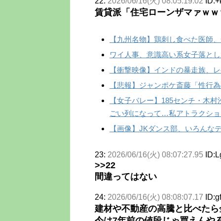
22:
2026/06/16(火) 08:05:19.02
ID:
賃貸派「住宅ローンザマァｗｗ
【九州名物】鶏刺し食べた医師、
ワイ人事、意識高い系女子落とし
【衝撃映像】インドの暴走族、レ
【悲報】ジャンポケ斎藤「性行為
【女子バレー】185センチ・木
ごい列になって…私アトラクショ
【画像】JKダンス部、いろんな
23:
2026/06/16(火) 08:07:27.95
ID:L
>>22
間違ってはない
24:
2026/06/16(火) 08:08:07.17
ID:g
建材や不動産の高騰と比べたら
今は7年前の値段じゃ買えんや