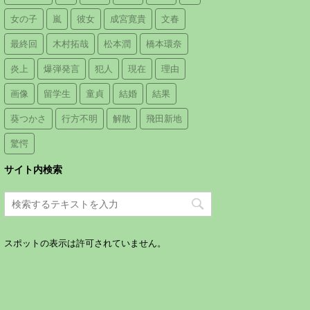
女の子
嵐
彼女
成宮寛貴
文春
最終回
木村拓哉
松本潤
橋本環奈
炎上
爆弾発言
犯人
現在
理由
画像
留学生
童貞
結婚
結果
葵つかさ
行方不明
解散
飛田新地
驚愕
サイト内検索