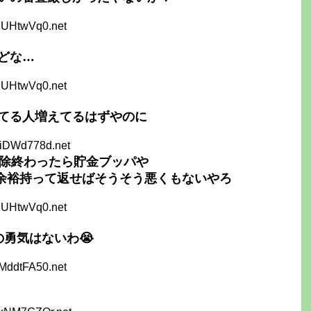
1UHtwVq0.net
どな…
1UHtwVq0.net
てる人増えてるはずやのに
KiDWd778d.net
控除終わったら貯金ブッパや
年で余裕持って返せばそうそう悪くもないやろ
1UHtwVq0.net
勇気はないわ😭
MddtFA50.net