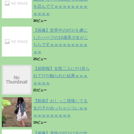
を読んでてｗｗｗｗｗｗｗｗ
ｗｗｗｗ
30ビュー
【画像】世界中のﾛﾘｺﾝを虜に
したハーフの10歳美少女がこ
ちらですｗｗｗｗｗｗｗｗｗ
ｗｗ
25ビュー
【超朗報】女医二人にﾁﾝｺ見ら
れてﾂﾝﾂﾝ触られた結果ｗｗｗ
ｗｗｗｗ
21ビュー
【動画】おしっこ我慢してる
女の子がめっちゃシコいｗｗ
ｗｗｗｗｗｗｗｗｗ
19ビュー
【画像】真性のﾛﾘｺﾝは左の女