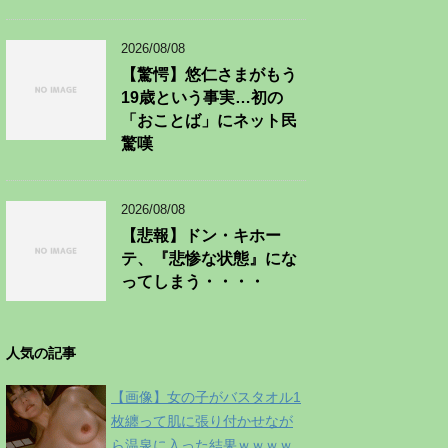
2026/08/08
【驚愕】悠仁さまがもう
19歳という事実…初の
「おことば」にネット民
驚嘆
2026/08/08
【悲報】ドン・キホー
テ、『悲惨な状態』にな
ってしまう・・・・
人気の記事
【画像】女の子がバスタオル1
枚纏って肌に張り付かせなが
ら温泉に入った結果ｗｗｗｗ