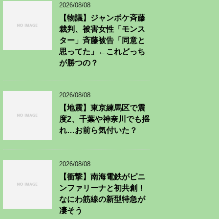
2026/08/08
【物議】ジャンポケ斉藤
裁判、被害女性「モンス
ター」斉藤被告「同意と
思ってた」←これどっち
が勝つの？
2026/08/08
【地震】東京練馬区で震
度2、千葉や神奈川でも揺
れ…お前ら気付いた？
2026/08/08
【衝撃】南海電鉄がピニ
ンファリーナと初共創！
なにわ筋線の新型特急が
凄そう