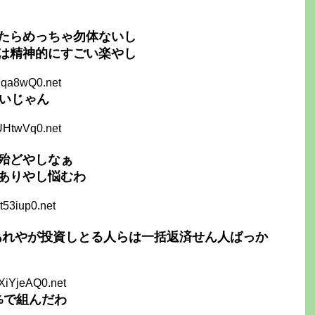
たらめっちゃ勿体ないし
は精神的にすごい楽やし
7qa8wQ0.net
ないじゃん
UHtwVq0.net
殆どやしなぁ
ありやし悩むわ
t53iup0.net
らあれやが投資しとる人らは一括返済せん人ばっか
XiYjeAQ0.net
1%で組んだわ