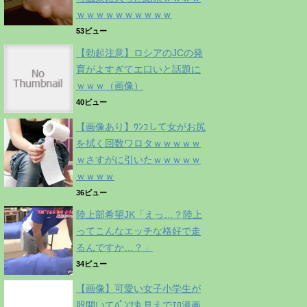
ｗｗｗｗｗｗｗｗｗｗ
53ビュー
【勃起注意】ロシアのJCの発
育がよすぎてエ口いと話題に
ｗｗｗ（画像）
40ビュー
【画像あり】ｳﾝｺして女がお尻
を拭く回数ワロタｗｗｗｗｗ
ｗさすがに引いたｗｗｗｗｗ
ｗｗｗｗ
36ビュー
陸上部希望JK「えっ…？陸上
ってこんなエッチな格好で走
るんですか…？」
34ビュー
【画像】可愛い女子小学生が
股開いてﾊﾟﾝﾂ丸見えでｴﾛ漫画