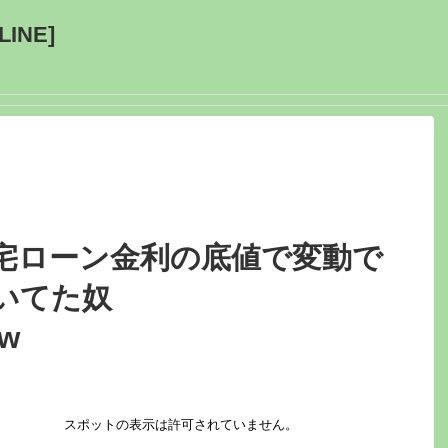
INE]
宅ローン金利の底値で変動で
いてた奴
w