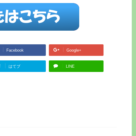
Facebook
Google+
!
はてブ
LINE