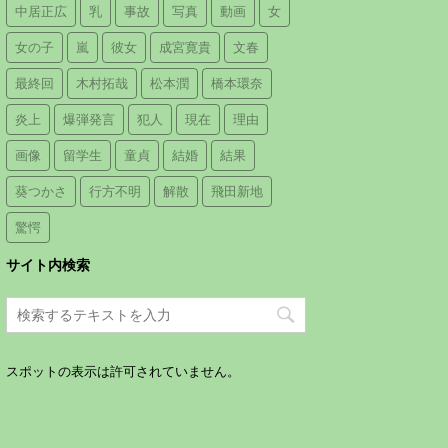
中居正広
乳
事故
写真
動画
女
女の子
嵐
彼女
成宮寛貴
文春
最終回
木村拓哉
松本潤
橋本環奈
炎上
爆弾発言
犯人
現在
理由
画像
留学生
童貞
結婚
結果
葵つかさ
行方不明
解散
飛田新地
驚愕
サイト内検索