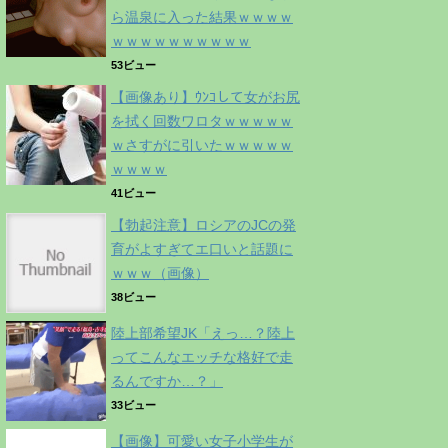
ら温泉に入った結果ｗｗｗｗ
ｗｗｗｗｗｗｗｗｗｗ
53ビュー
【画像あり】ｳﾝｺして女がお尻
を拭く回数ワロタｗｗｗｗｗ
ｗさすがに引いたｗｗｗｗｗ
ｗｗｗｗ
41ビュー
【勃起注意】ロシアのJCの発
育がよすぎてエ口いと話題に
ｗｗｗ（画像）
38ビュー
陸上部希望JK「えっ…？陸上
ってこんなエッチな格好で走
るんですか…？」
33ビュー
【画像】可愛い女子小学生が