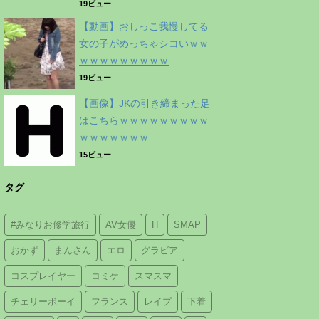
19ビュー
【動画】おしっこ我慢してる
女の子がめっちゃシコいｗｗ
ｗｗｗｗｗｗｗｗｗ
19ビュー
【画像】JKの引き締まった足
はこちらｗｗｗｗｗｗｗｗｗ
ｗｗｗｗｗｗｗ
15ビュー
タグ
#みなりお修学旅行
AV女優
H
SMAP
おかず
まんさん
エロ
グラビア
コスプレイヤー
コミケ
スマスマ
チェリーボーイ
フランス
レイプ
下着