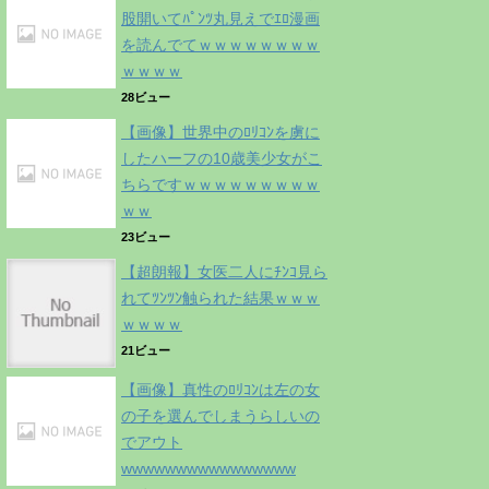
股開いてﾊﾟﾝﾂ丸見えでｴﾛ漫画
を読んでてｗｗｗｗｗｗｗｗ
ｗｗｗｗ
28ビュー
【画像】世界中のﾛﾘｺﾝを虜に
したハーフの10歳美少女がこ
ちらですｗｗｗｗｗｗｗｗｗ
ｗｗ
23ビュー
【超朗報】女医二人にﾁﾝｺ見ら
れてﾂﾝﾂﾝ触られた結果ｗｗｗ
ｗｗｗｗ
21ビュー
【画像】真性のﾛﾘｺﾝは左の女
の子を選んでしまうらしいの
でアウト
wwwwwwwwwwwwwwww