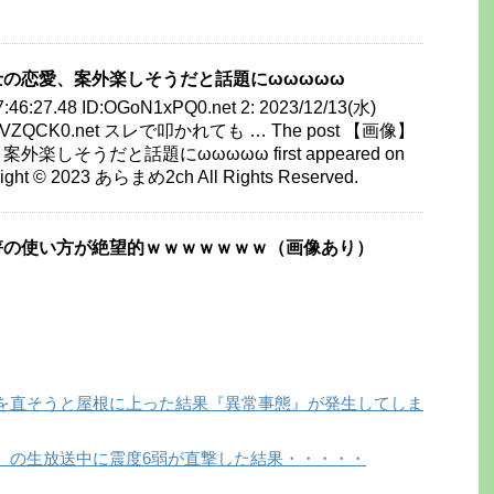
の恋愛、案外楽しそうだと話題にωωωωω
7:46:27.48 ID:OGoN1xPQ0.net 2: 2023/12/13(水)
:QoEVZQCK0.net スレで叩かれても … The post 【画像】
楽しそうだと話題にωωωωω first appeared on
ht © 2023 あらまめ2ch All Rights Reserved.
箸の使い方が絶望的ｗｗｗｗｗｗｗ（画像あり）
を直そうと屋根に上った結果『異常事態』が発生してしま
』の生放送中に震度6弱が直撃した結果・・・・・