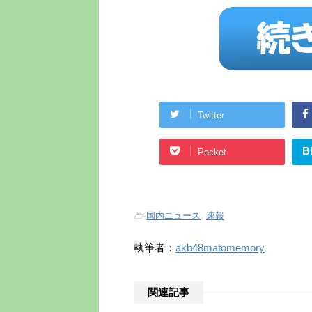
Twitter
B
Pocket
-
国内ニュース
,
速報
執筆者：
akb48matomemory
関連記事