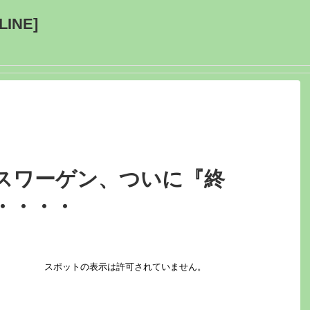
INE]
スワーゲン、ついに『終
・・・・