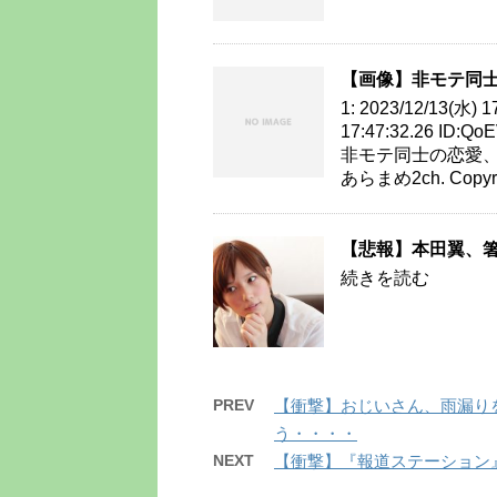
【画像】非モテ同士
1: 2023/12/13(水) 1
17:47:32.26 ID
非モテ同士の恋愛、案外
あらまめ2ch. Copyrig
【悲報】本田翼、
続きを読む
PREV
【衝撃】おじいさん、雨漏り
う・・・・
NEXT
【衝撃】『報道ステーション