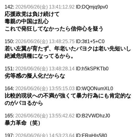
142:
2026/06/26(金) 13:41:12.92
ID:DQmjq9pv0
応援政党は負け続けて
毒親の中国は乱心
これで発狂してなかったら信仰心を疑う
150:
2026/06/26(金) 13:48:25.75
ID:3tl1+5+C0
若い左翼が育たず、年老いたパヨクは老い先短いし
絶滅危惧種になってるから。
151:
2026/06/26(金) 13:48:28.14
ID:h5kSPKTb0
劣等感の擬人化だからな
164:
2026/06/26(金) 13:55:15.03
ID:WQONumXL0
比較的現状への不満が強くて暴力行為にも肯定的な
のがパヨるから
165:
2026/06/26(金) 13:55:42.62
ID:B2VWDhzJ0
暴力革命（笑）
197:
2026/06/26(金) 14:53:23.64
ID:FRgHls580