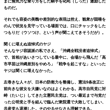
まに無気力な乗り方をした騎手を叱咤（しった）激励した
ものだ。
それでも容姿の美醜や差別的な表現は控え、観衆が固唾を
のんで状況を見守っている場面では、口にチャックをした
つもりだ（ウソつけ、という声が聞こえてきそうだが）。
聞くに堪えぬ追悼式のヤジ
そんなヤジ容認派の私でさえ、「沖縄全戦没者追悼式」
で、首相があいさつしている最中に、会場から飛んだ「高
市早苗は沖縄差別をやめろ」「戦争を起こすな」といった
ヤジは聞くに堪えなかった。
左巻きな人々が、日本の防衛力を整備し、憲法9条改正に
前向きな彼女を大嫌いなのはよくわかる。高市自民党に対
峙（たいじ）してきた立憲民主党は、つい最近まで与党だ
った公明党と手を組んで臨んだ衆院選で大敗してしまい、
共産党も退潮した。そのやるせなさも理解できる。