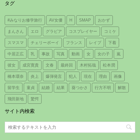
タグ
#みなりお修学旅行
AV女優
H
SMAP
おかず
まんさん
エロ
グラビア
コスプレイヤー
コミケ
スマスマ
チェリーボーイ
フランス
レイプ
下着
中居正広
乳
事故
写真
動画
女
女の子
嵐
彼女
成宮寛貴
文春
最終回
木村拓哉
松本潤
橋本環奈
炎上
爆弾発言
犯人
現在
理由
画像
留学生
童貞
結婚
結果
葵つかさ
行方不明
解散
飛田新地
驚愕
サイト内検索