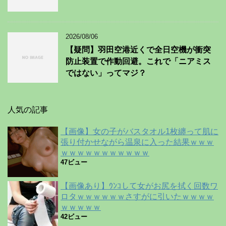
2026/08/06
【疑問】羽田空港近くで全日空機が衝突
防止装置で作動回避。これで「ニアミス
ではない」ってマジ？
人気の記事
【画像】女の子がバスタオル1枚纏って肌に
張り付かせながら温泉に入った結果ｗｗｗ
ｗｗｗｗｗｗｗｗｗｗｗ
47ビュー
【画像あり】ｳﾝｺして女がお尻を拭く回数ワ
ロタｗｗｗｗｗｗさすがに引いたｗｗｗｗ
ｗｗｗｗｗ
42ビュー