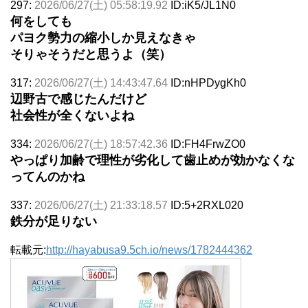
297:
2026/06/27(土) 05:58:19.92
ID:iK5/JL1N0
何をしても
パヨク勢力の縮小しか見えなきゃ
そりゃそうだと思うよ（笑）
317:
2026/06/27(土) 14:43:47.64
ID:nHPDygKh0
辺野古で感じたんだけど
社会性が全くないよね
334:
2026/06/27(土) 18:57:42.36
ID:FH4FrwZO0
やっぱり加齢で理性が劣化して歯止めが効かなくな
ってんのかね
337:
2026/06/27(土) 21:33:18.57
ID:5+2RXL020
鉄分が足りない
転載元:
http://hayabusa9.5ch.io/news/1782444362