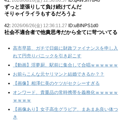
41:
2026/06/26(金) 12:36:06.57
ID:qAW5hT6A0
ずっと逆張りして負け続けてんだ
そりゃイライラもするだろうよ
42:
2026/06/26(金) 12:36:11.27
ID:uBINPS1d0
社会不適合者で他責思考だから全てに苛ついてる
高市早苗、ガチで日銀に財政ファイナンスを申し入
れて円売りパニックを引き起こす
【動画】淫夢厨、駅前に集合して合唱ｗｗｗｗｗｗ
お前らこんな元ヤリマンと結婚できるか？？
【画像】相澤仁美のケツがセクシーすぎる
オンワード、貴重品の常時携帯を義務化ｗｗｗｗｗ
ｗｗｗｗ
【画像あり】女子高生グラビア、まあまあ良い体つ
き