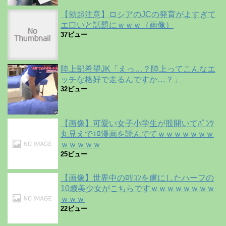
【勃起注意】ロシアのJCの発育がよすぎて
エ口いと話題にｗｗｗ（画像）
37ビュー
陸上部希望JK「えっ…？陸上ってこんなエ
ッチな格好で走るんですか…？」
32ビュー
【画像】可愛い女子小学生が股開いてﾊﾟﾝﾂ
丸見えでｴﾛ漫画を読んでてｗｗｗｗｗｗｗ
ｗｗｗｗｗ
25ビュー
【画像】世界中のﾛﾘｺﾝを虜にしたハーフの
10歳美少女がこちらですｗｗｗｗｗｗｗｗ
ｗｗｗ
22ビュー