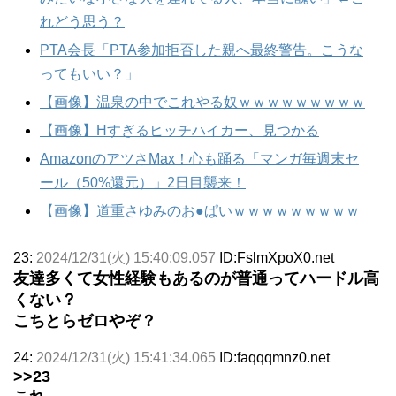
れどう思う？
PTA会長「PTA参加拒否した親へ最終警告。こうな
ってもいい？」
【画像】温泉の中でこれやる奴ｗｗｗｗｗｗｗｗｗ
【画像】Hすぎるヒッチハイカー、見つかる
AmazonのアツさMax！心も踊る「マンガ毎週末セ
ール（50%還元）」2日目襲来！
【画像】道重さゆみのお●ぱいｗｗｗｗｗｗｗｗｗ
23:
2024/12/31(火) 15:40:09.057
ID:FslmXpoX0.net
友達多くて女性経験もあるのが普通ってハードル高
くない？
こちとらゼロやぞ？
24:
2024/12/31(火) 15:41:34.065
ID:faqqqmnz0.net
>>23