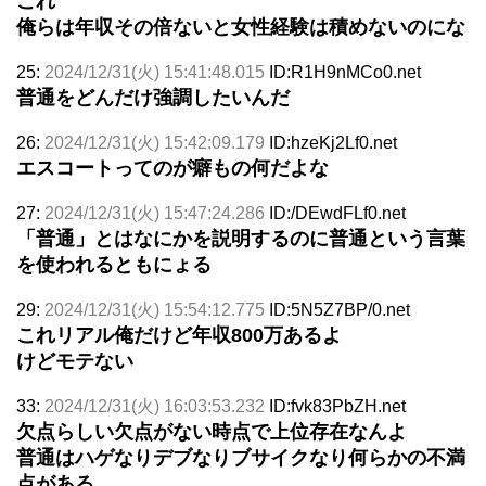
これ
俺らは年収その倍ないと女性経験は積めないのにな
25:
2024/12/31(火) 15:41:48.015
ID:R1H9nMCo0.net
普通をどんだけ強調したいんだ
26:
2024/12/31(火) 15:42:09.179
ID:hzeKj2Lf0.net
エスコートってのが癖もの何だよな
27:
2024/12/31(火) 15:47:24.286
ID:/DEwdFLf0.net
「普通」とはなにかを説明するのに普通という言葉
を使われるともにょる
29:
2024/12/31(火) 15:54:12.775
ID:5N5Z7BP/0.net
これリアル俺だけど年収800万あるよ
けどモテない
33:
2024/12/31(火) 16:03:53.232
ID:fvk83PbZH.net
欠点らしい欠点がない時点で上位存在なんよ
普通はハゲなりデブなりブサイクなり何らかの不満
点がある