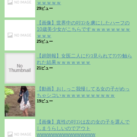
ｗｗｗｗｗ
29ビュー
【画像】世界中のﾛﾘｺﾝを虜にしたハーフの
10歳美少女がこちらですｗｗｗｗｗｗｗｗ
ｗｗｗ
25ビュー
【超朗報】女医二人にﾁﾝｺ見られてﾂﾝﾂﾝ触ら
れた結果ｗｗｗｗｗｗｗ
21ビュー
【動画】おしっこ我慢してる女の子がめっ
ちゃシコいｗｗｗｗｗｗｗｗｗｗｗ
19ビュー
【画像】真性のﾛﾘｺﾝは左の女の子を選んで
しまうらしいのでアウト
wwwwwwwwwwwwwwww