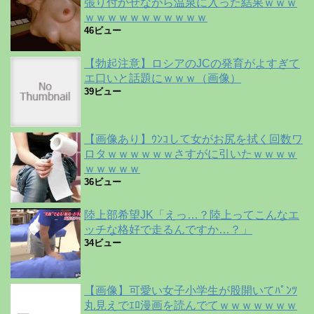
張り付かせながら温泉に入った結果ｗｗｗ
ｗｗｗｗｗｗｗｗｗｗｗ
46ビュー
【勃起注意】ロシアのJCの発育がよすぎて
エ口いと話題にｗｗｗ（画像）
39ビュー
【画像あり】ｳﾝｺして女がお尻を拭く回数ワ
ロタｗｗｗｗｗｗさすがに引いたｗｗｗｗ
ｗｗｗｗｗ
36ビュー
陸上部希望JK「えっ…？陸上ってこんなエ
ッチな格好で走るんですか…？」
34ビュー
【画像】可愛い女子小学生が股開いてﾊﾟﾝﾂ
丸見えでｴﾛ漫画を読んでてｗｗｗｗｗｗｗ