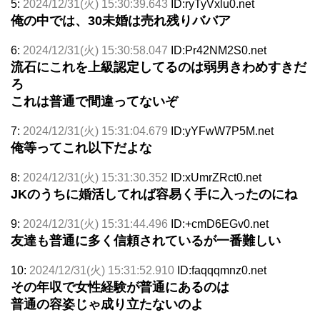
5:
2024/12/31(火) 15:30:39.643
ID:ryTyVxlu0.net
俺の中では、30未婚は売れ残りババア
6:
2024/12/31(火) 15:30:58.047
ID:Pr42NM2S0.net
流石にこれを上級認定してるのは弱男きわめすきだ
ろ
これは普通で間違ってないぞ
7:
2024/12/31(火) 15:31:04.679
ID:yYFwW7P5M.net
俺等ってこれ以下だよな
8:
2024/12/31(火) 15:31:30.352
ID:xUmrZRct0.net
JKのうちに婚活してれば容易く手に入ったのにね
9:
2024/12/31(火) 15:31:44.496
ID:+cmD6EGv0.net
友達も普通に多く信頼されているが一番難しい
10:
2024/12/31(火) 15:31:52.910
ID:faqqqmnz0.net
その年収で女性経験が普通にあるのは
普通の容姿じゃ成り立たないのよ