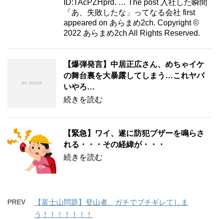
ID:TAcPZHprd. … The post 入社した瞬間
「あ、失敗したな」ってなる会社 first
appeared on あらまめ2ch. Copyright ©
2022 あらまめ2ch All Rights Reserved.
【爆弾発言】中居正広さん、めちゃイケ
の舞台裏を大暴露してしまう…これヤバ
いやろ…
続きを読む
【緊急】ワイ、遂に防犯ブザーを鳴らさ
れる・・・その経緯が・・・
続きを読む
PREV
【富士山問題】登山者、ガチでブチギレてしま
う！！！！！！！