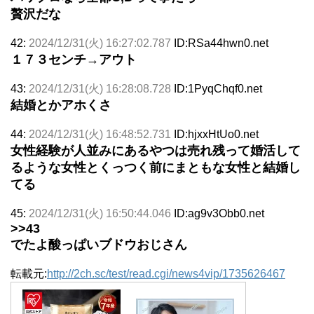
贅沢だな
42:
2024/12/31(火) 16:27:02.787
ID:RSa44hwn0.net
１７３センチ→アウト
43:
2024/12/31(火) 16:28:08.728
ID:1PyqChqf0.net
結婚とかアホくさ
44:
2024/12/31(火) 16:48:52.731
ID:hjxxHtUo0.net
女性経験が人並みにあるやつは売れ残って婚活して
るような女性とくっつく前にまともな女性と結婚し
てる
45:
2024/12/31(火) 16:50:44.046
ID:ag9v3Obb0.net
>>43
でたよ酸っぱいブドウおじさん
転載元:
http://2ch.sc/test/read.cgi/news4vip/1735626467