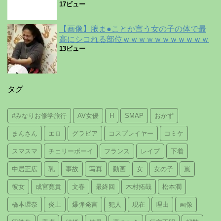
17ビュー
【画像】腋ま●ことか言う女の子の体で最
高にシコれる部位ｗｗｗｗｗｗｗｗｗｗｗ
13ビュー
タグ
#みなりお修学旅行
AV女優
H
SMAP
おかず
まんさん
エロ
グラビア
コスプレイヤー
コミケ
スマスマ
チェリーボーイ
フランス
レイプ
下着
中居正広
乳
事故
写真
動画
女
女の子
嵐
彼女
成宮寛貴
文春
最終回
木村拓哉
松本潤
橋本環奈
炎上
爆弾発言
犯人
現在
理由
画像