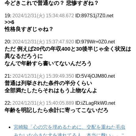
今どきこれで普通なの？ 悲惨すぎね？
19:
2024/12/31(火) 15:34:48.672
ID:897S1j7Z0.net
>>6
性格良すぎじゃね？
20:
2024/12/31(火) 15:37:47.920
ID:979Wr+0Z0.net
ただ 例えば20代の年収400と30後半じゃ全く状況は
異なるだろうに
なんで年齢すら書いてないんだろう
21:
2024/12/31(火) 15:39:49.350
ID:5V4jOJM80.net
普通は列挙された条件の半分くらい
全部満たしたらそれはもう上物なんよ
22:
2024/12/31(火) 15:40:05.889
ID:iZLagRkW0.net
年齢を明記したら余計に寄ってこないだろ
宮崎駿「心の穴を埋めるために、交配を重ねた毛虫
みたいな小さな犬を連れてる人、本当に醜い」←こ