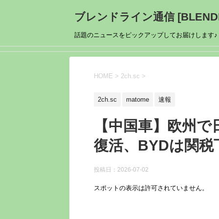
ブレンドライン通信 [BLENDL
話題のニュースをピックアップしてお届けします♪
HOME
>
2ch.sc
>
2ch.sc
matome
速報
【中国車】欧州で
復活、BYDは関税
投稿日：
2026-07-02