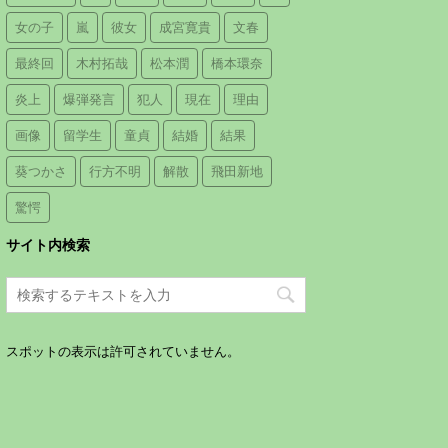
女の子
嵐
彼女
成宮寛貴
文春
最終回
木村拓哉
松本潤
橋本環奈
炎上
爆弾発言
犯人
現在
理由
画像
留学生
童貞
結婚
結果
葵つかさ
行方不明
解散
飛田新地
驚愕
サイト内検索