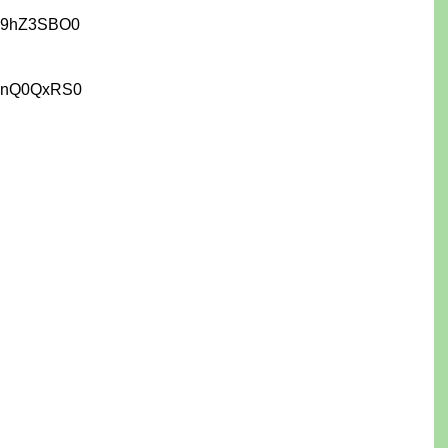
C9hZ3SBO0
wnQ0QxRS0