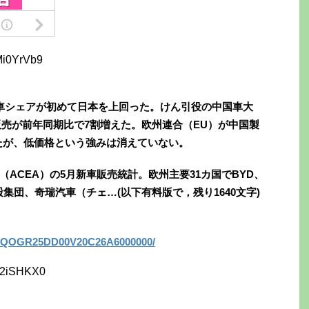
Mi0YrVb9
車シェアが初めて日本を上回った。けん引役の中国車大
販売が前年同期比で7割増えた。欧州連合（EU）が中国製
たが、低価格という強みは消えていない。
ACEA）の5月新車販売統計。欧州主要31カ国でBYD、
集団、奇瑞汽車（チェ…(以下有料版で，残り1640文字)
DGXZQOGR25DD00V20C26A6000000/
b2iSHKX0