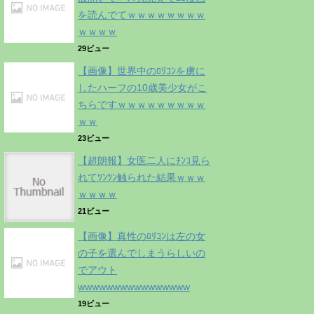
を読んでてｗｗｗｗｗｗｗｗ
ｗｗｗｗ
29ビュー
【画像】世界中のﾛﾘｺﾝを虜に
したハーフの10歳美少女がこ
ちらですｗｗｗｗｗｗｗｗｗ
ｗｗ
23ビュー
【超朗報】女医二人にﾁﾝｺ見ら
れてﾂﾝﾂﾝ触られた結果ｗｗｗ
ｗｗｗｗ
21ビュー
【画像】真性のﾛﾘｺﾝは左の女
の子を選んでしまうらしいの
でアウト
wwwwwwwwwwwwwwww
19ビュー