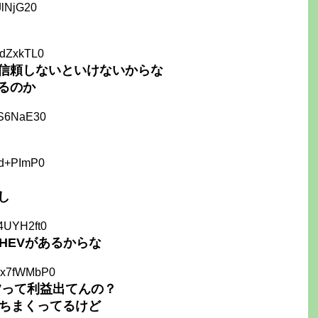
JlNjG20
KdZxkTL0
信頼しないといけないからな
るのか
QS6NaE30
4d+PImP0
し
z4UYH2ft0
HEVがあるからな
Dx7fWMbP0
Vって利益出てんの？
落ちまくってるけど