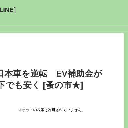
INE]
日本車を逆転 EV補助金が
下でも安く [蚤の市★]