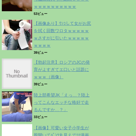
ｗｗｗｗｗｗｗｗｗｗ
53ビュー
【画像あり】ｳﾝｺして女がお尻
を拭く回数ワロタｗｗｗｗｗ
ｗさすがに引いたｗｗｗｗｗ
ｗｗｗｗ
39ビュー
【勃起注意】ロシアのJCの発
育がよすぎてエ口いと話題に
ｗｗｗ（画像）
39ビュー
陸上部希望JK「えっ…？陸上
ってこんなエッチな格好で走
るんですか…？」
33ビュー
【画像】可愛い女子小学生が
股開いてﾊﾟﾝﾂ丸見えでｴﾛ漫画