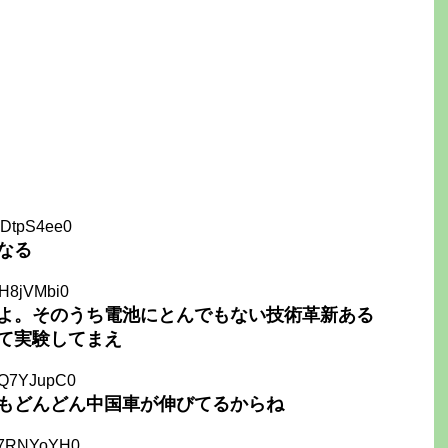
GDtpS4ee0
なる
ZH8jVMbi0
よ。そのうち電池にとんでもない技術革新ある
て実験してまえ
1Q7YJupC0
もどんどん中国車が伸びてるからね
c7RNYoYH0