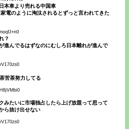
日本車より売れる中国車
は家電のように淘汰されるとずっと言われてきた
kmoqfJ+n0
れ？
が進んでるはずなのにむしろ日本離れが進んで
zvV170zs0
滅茶苦茶努力してる
ZH8jVMbi0
クみたいに市場独占したら上げ放題って思って
から抜け出せない
zvV170zs0