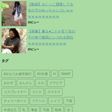
【動画】おしっこ我慢してる
女の子がめっちゃシコいｗｗ
ｗｗｗｗｗｗｗｗｗ
19ビュー
【画像】腋ま●ことか言う女の
子の体で最高にシコれる部位
ｗｗｗｗｗｗｗｗｗｗｗ
15ビュー
タグ
#みなりお修学旅行
AV女優
H
SMAP
おかず
まんさん
エロ
グラビア
コスプレイヤー
コミケ
スマスマ
チェリーボーイ
フランス
レイプ
下着
中居正広
乳
事故
写真
動画
女