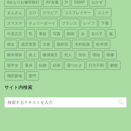
#みなりお修学旅行
AV女優
H
SMAP
おかず
まんさん
エロ
グラビア
コスプレイヤー
コミケ
スマスマ
チェリーボーイ
フランス
レイプ
下着
中居正広
乳
事故
写真
動画
女
女の子
嵐
彼女
成宮寛貴
文春
最終回
木村拓哉
松本潤
橋本環奈
炎上
爆弾発言
犯人
現在
理由
画像
留学生
童貞
結婚
結果
葵つかさ
行方不明
解散
飛田新地
驚愕
サイト内検索