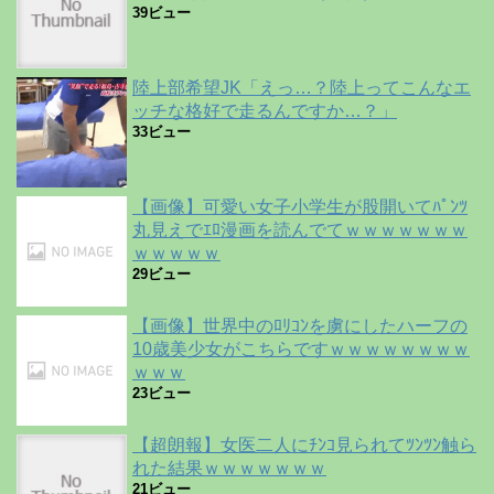
39ビュー
陸上部希望JK「えっ…？陸上ってこんなエ
ッチな格好で走るんですか…？」
33ビュー
【画像】可愛い女子小学生が股開いてﾊﾟﾝﾂ
丸見えでｴﾛ漫画を読んでてｗｗｗｗｗｗｗ
ｗｗｗｗｗ
29ビュー
【画像】世界中のﾛﾘｺﾝを虜にしたハーフの
10歳美少女がこちらですｗｗｗｗｗｗｗｗ
ｗｗｗ
23ビュー
【超朗報】女医二人にﾁﾝｺ見られてﾂﾝﾂﾝ触ら
れた結果ｗｗｗｗｗｗｗ
21ビュー