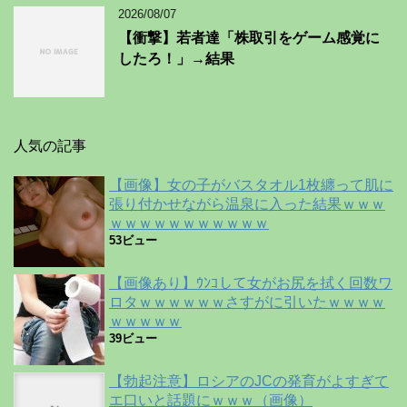
2026/08/07
【衝撃】若者達「株取引をゲーム感覚に
したろ！」→結果
人気の記事
【画像】女の子がバスタオル1枚纏って肌に
張り付かせながら温泉に入った結果ｗｗｗ
ｗｗｗｗｗｗｗｗｗｗｗ
53ビュー
【画像あり】ｳﾝｺして女がお尻を拭く回数ワ
ロタｗｗｗｗｗｗさすがに引いたｗｗｗｗ
ｗｗｗｗｗ
39ビュー
【勃起注意】ロシアのJCの発育がよすぎて
エ口いと話題にｗｗｗ（画像）