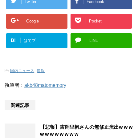
Twitter
Facebook
Google+
Pocket
B!
はてブ
LINE
-
国内ニュース
,
速報
執筆者：
akb48matomemory
関連記事
【悲報】吉岡里帆さんの無修正流出w w w
w w w w w w w w