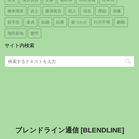
橋本環奈
炎上
爆弾発言
犯人
現在
理由
画像
留学生
童貞
結婚
結果
葵つかさ
行方不明
解散
飛田新地
驚愕
サイト内検索
ブレンドライン通信 [BLENDLINE]