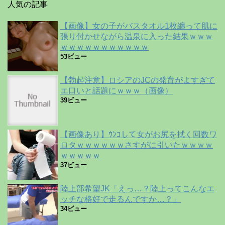
人気の記事
【画像】女の子がバスタオル1枚纏って肌に
張り付かせながら温泉に入った結果ｗｗｗ
ｗｗｗｗｗｗｗｗｗｗｗ
53ビュー
【勃起注意】ロシアのJCの発育がよすぎて
エ口いと話題にｗｗｗ（画像）
39ビュー
【画像あり】ｳﾝｺして女がお尻を拭く回数ワ
ロタｗｗｗｗｗｗさすがに引いたｗｗｗｗ
ｗｗｗｗｗ
37ビュー
陸上部希望JK「えっ…？陸上ってこんなエ
ッチな格好で走るんですか…？」
34ビュー