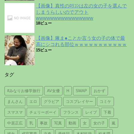
【画像】真性のﾛﾘｺﾝは左の女の子を選んで
しまうらしいのでアウト
wwwwwwwwwwwwwwww
18ビュー
【画像】腋ま●ことか言う女の子の体で最
高にシコれる部位ｗｗｗｗｗｗｗｗｗｗｗ
15ビュー
タグ
#みなりお修学旅行
AV女優
H
SMAP
おかず
まんさん
エロ
グラビア
コスプレイヤー
コミケ
スマスマ
チェリーボーイ
フランス
レイプ
下着
中居正広
乳
事故
写真
動画
女
女の子
嵐
彼女
成宮寛貴
文春
最終回
木村拓哉
松本潤