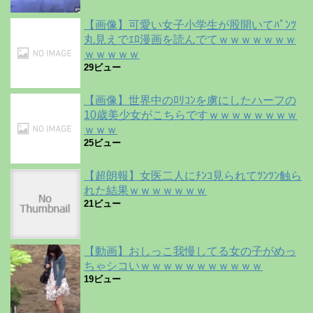
【画像】可愛い女子小学生が股開いてﾊﾟﾝﾂ
丸見えでｴﾛ漫画を読んでてｗｗｗｗｗｗｗ
ｗｗｗｗｗ
29ビュー
【画像】世界中のﾛﾘｺﾝを虜にしたハーフの
10歳美少女がこちらですｗｗｗｗｗｗｗｗ
ｗｗｗ
25ビュー
【超朗報】女医二人にﾁﾝｺ見られてﾂﾝﾂﾝ触ら
れた結果ｗｗｗｗｗｗｗ
21ビュー
【動画】おしっこ我慢してる女の子がめっ
ちゃシコいｗｗｗｗｗｗｗｗｗｗｗ
19ビュー