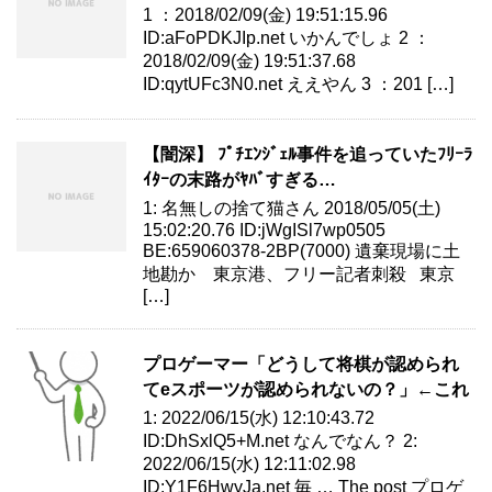
1 ：2018/02/09(金) 19:51:15.96
ID:aFoPDKJIp.net いかんでしょ 2 ：
2018/02/09(金) 19:51:37.68
ID:qytUFc3N0.net ええやん 3 ：201 […]
【闇深】 ﾌﾟﾁｴﾝｼﾞｪﾙ事件を追っていたﾌﾘｰﾗ
ｲﾀｰの末路がﾔﾊﾞすぎる…
1: 名無しの捨て猫さん 2018/05/05(土)
15:02:20.76 ID:jWgISl7wp0505
BE:659060378-2BP(7000) 遺棄現場に土
地勘か 東京港、フリー記者刺殺 東京
[…]
プロゲーマー「どうして将棋が認められ
てeスポーツが認められないの？」←これ
1: 2022/06/15(水) 12:10:43.72
ID:DhSxlQ5+M.net なんでなん？ 2:
2022/06/15(水) 12:11:02.98
ID:Y1F6HwyJa.net 毎 … The post プロゲ