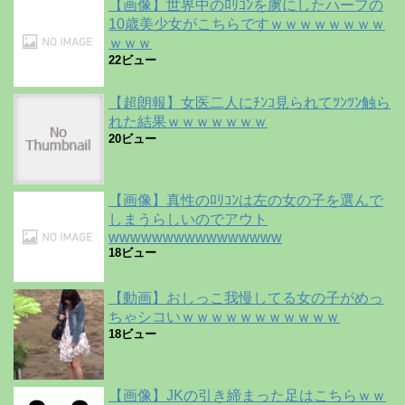
【画像】世界中のﾛﾘｺﾝを虜にしたハーフの
10歳美少女がこちらですｗｗｗｗｗｗｗｗ
ｗｗｗ
22ビュー
【超朗報】女医二人にﾁﾝｺ見られてﾂﾝﾂﾝ触ら
れた結果ｗｗｗｗｗｗｗ
20ビュー
【画像】真性のﾛﾘｺﾝは左の女の子を選んで
しまうらしいのでアウト
wwwwwwwwwwwwwwww
18ビュー
【動画】おしっこ我慢してる女の子がめっ
ちゃシコいｗｗｗｗｗｗｗｗｗｗｗ
18ビュー
【画像】JKの引き締まった足はこちらｗｗ