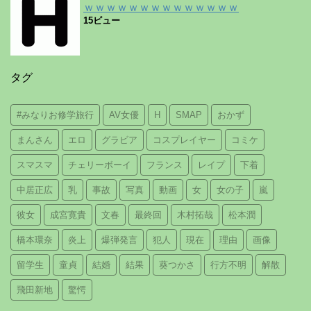
ｗｗｗｗｗｗｗｗｗｗｗｗｗｗ
15ビュー
タグ
#みなりお修学旅行
AV女優
H
SMAP
おかず
まんさん
エロ
グラビア
コスプレイヤー
コミケ
スマスマ
チェリーボーイ
フランス
レイプ
下着
中居正広
乳
事故
写真
動画
女
女の子
嵐
彼女
成宮寛貴
文春
最終回
木村拓哉
松本潤
橋本環奈
炎上
爆弾発言
犯人
現在
理由
画像
留学生
童貞
結婚
結果
葵つかさ
行方不明
解散
飛田新地
驚愕