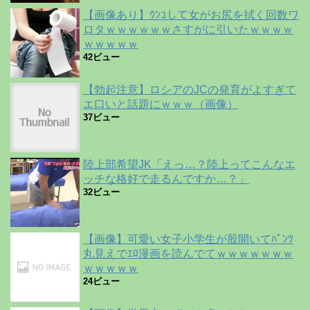
【画像あり】ｳﾝｺして女がお尻を拭く回数ワ
ロタｗｗｗｗｗｗさすがに引いたｗｗｗｗ
ｗｗｗｗｗ
42ビュー
【勃起注意】ロシアのJCの発育がよすぎて
エ口いと話題にｗｗｗ（画像）
37ビュー
陸上部希望JK「えっ…？陸上ってこんなエ
ッチな格好で走るんですか…？」
32ビュー
【画像】可愛い女子小学生が股開いてﾊﾟﾝﾂ
丸見えでｴﾛ漫画を読んでてｗｗｗｗｗｗｗ
ｗｗｗｗｗ
24ビュー