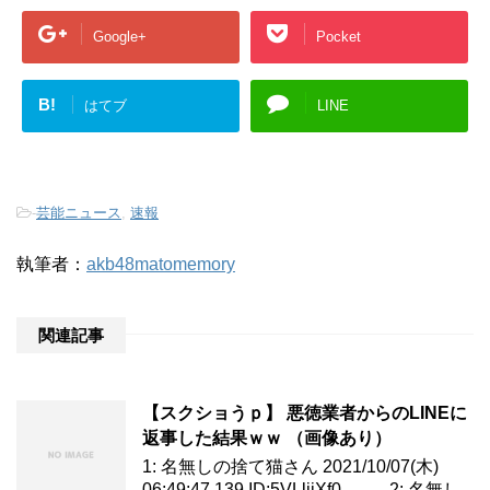
Google+
Pocket
B!
はてブ
LINE
-
芸能ニュース
,
速報
執筆者：
akb48matomemory
関連記事
【スクショうｐ】 悪徳業者からのLINEに
返事した結果ｗｗ （画像あり）
1: 名無しの捨て猫さん 2021/10/07(木)
06:49:47.139 ID:5VLljjXf0 2: 名無し