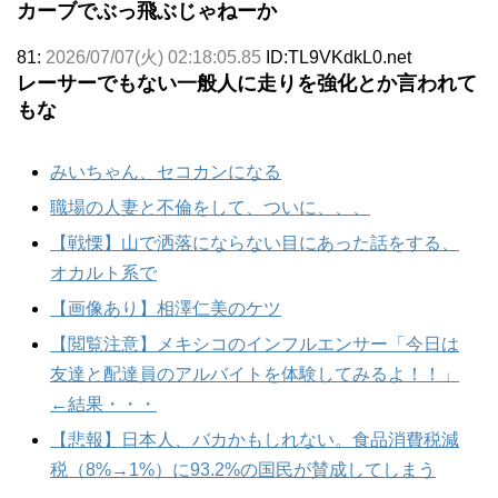
カーブでぶっ飛ぶじゃねーか
81:
2026/07/07(火) 02:18:05.85
ID:TL9VKdkL0.net
レーサーでもない一般人に走りを強化とか言われて
もな
みいちゃん、セコカンになる
職場の人妻と不倫をして、ついに、、、
【戦慄】山で洒落にならない目にあった話をする、
オカルト系で
【画像あり】相澤仁美のケツ
【閲覧注意】メキシコのインフルエンサー「今日は
友達と配達員のアルバイトを体験してみるよ！！」
←結果・・・
【悲報】日本人、バカかもしれない。食品消費税減
税（8%→1%）に93.2%の国民が賛成してしまう