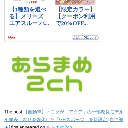
The post
【自動車】トヨタが「アクア」の一部改良モデル
を発表 走りを強化した「GRスポーツ」を新設定 [自治郎
★]
first appeared on
あらまめ2ch
.