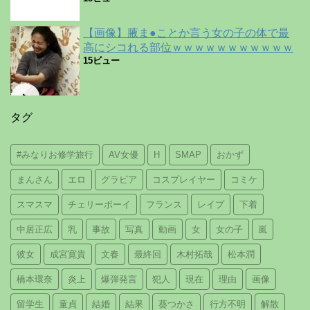
【画像】腋ま●ことか言う女の子の体で最
高にシコれる部位ｗｗｗｗｗｗｗｗｗｗｗ
15ビュー
タグ
#みなりお修学旅行
AV女優
H
SMAP
おかず
まんさん
エロ
グラビア
コスプレイヤー
コミケ
スマスマ
チェリーボーイ
フランス
レイプ
下着
中居正広
乳
事故
写真
動画
女
女の子
嵐
彼女
成宮寛貴
文春
最終回
木村拓哉
松本潤
橋本環奈
炎上
爆弾発言
犯人
現在
理由
画像
留学生
童貞
結婚
結果
葵つかさ
行方不明
解散