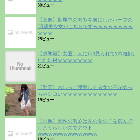
30ビュー
【画像】世界中のﾛﾘｺﾝを虜にしたハーフの
10歳美少女がこちらですｗｗｗｗｗｗｗｗ
ｗｗｗ
25ビュー
【超朗報】女医二人にﾁﾝｺ見られてﾂﾝﾂﾝ触ら
れた結果ｗｗｗｗｗｗｗ
21ビュー
【動画】おしっこ我慢してる女の子がめっ
ちゃシコいｗｗｗｗｗｗｗｗｗｗｗ
19ビュー
【画像】真性のﾛﾘｺﾝは左の女の子を選んで
しまうらしいのでアウト
wwwwwwwwwwwwwwww
18ビュー