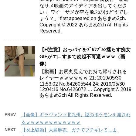
なサメ映画のアイディアを出してくださ
い」 ワイ「サメが空を飛ぶのはどうでし
ょう？」 first appeared on あらまめ2ch.
Copyright © 2022 あらまめ2ch All Rights
Reserved.
【H注意】おっパイをﾌﾞﾙﾝﾌﾞﾙﾝ揺らす痴女
GIFがエ口すぎて勃起不可避ｗｗｗ（画
像）
【動画】お尻丸見えでお持ち帰りされる
レイヤーｗｗｗｗｗｗ 21: 2019/05/30
11:53:02 No.642605544 24: 2019/05/30
12:04:16 No.6426072 … Copyright © 2019
あらまめ2ch All Rights Reserved.
PREV
【画像】ギラヴァンツ北九州、謎のポケモンを渡され
るｗｗｗｗｗｗｗｗｗｗｗｗ
NEXT
【炎上騒動】大島麻衣、ガチでブチギレてしま