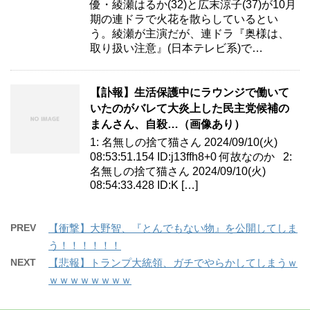
優・綾瀬はるか(32)と広末涼子(37)が10月
期の連ドラで火花を散らしているとい
う。綾瀬が主演だが、連ドラ『奥様は、
取り扱い注意』(日本テレビ系)で…
【訃報】生活保護中にラウンジで働いて
いたのがバレて大炎上した民主党候補の
まんさん、自殺…（画像あり）
1: 名無しの捨て猫さん 2024/09/10(火)
08:53:51.154 ID:j13ffh8+0 何故なのか 2:
名無しの捨て猫さん 2024/09/10(火)
08:54:33.428 ID:K […]
PREV
【衝撃】大野智、『とんでもない物』を公開してしま
う！！！！！！
NEXT
【悲報】トランプ大統領、ガチでやらかしてしまうｗ
ｗｗｗｗｗｗｗｗ