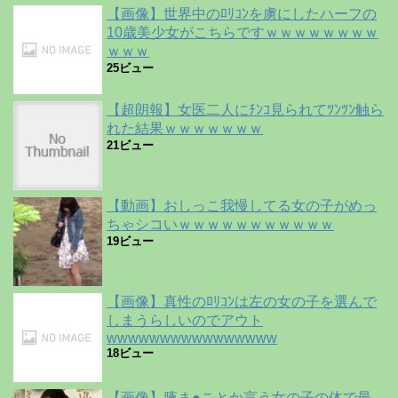
【画像】世界中のﾛﾘｺﾝを虜にしたハーフの
10歳美少女がこちらですｗｗｗｗｗｗｗｗ
ｗｗｗ
25ビュー
【超朗報】女医二人にﾁﾝｺ見られてﾂﾝﾂﾝ触ら
れた結果ｗｗｗｗｗｗｗ
21ビュー
【動画】おしっこ我慢してる女の子がめっ
ちゃシコいｗｗｗｗｗｗｗｗｗｗｗ
19ビュー
【画像】真性のﾛﾘｺﾝは左の女の子を選んで
しまうらしいのでアウト
wwwwwwwwwwwwwwww
18ビュー
【画像】腋ま●ことか言う女の子の体で最