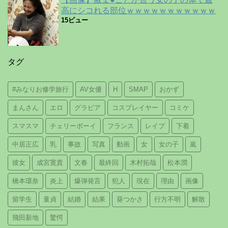
高にシコれる部位ｗｗｗｗｗｗｗｗｗｗｗ
15ビュー
タグ
#みなりお修学旅行
AV女優
H
SMAP
おかず
まんさん
エロ
グラビア
コスプレイヤー
コミケ
スマスマ
チェリーボーイ
フランス
レイプ
下着
中居正広
乳
事故
写真
動画
女
女の子
嵐
彼女
成宮寛貴
文春
最終回
木村拓哉
松本潤
橋本環奈
炎上
爆弾発言
犯人
現在
理由
画像
留学生
童貞
結婚
結果
葵つかさ
行方不明
解散
飛田新地
驚愕