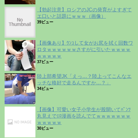
【勃起注意】ロシアのJCの発育がよすぎて
エ口いと話題にｗｗｗ（画像）
39ビュー
【画像あり】ｳﾝｺして女がお尻を拭く回数ワ
ロタｗｗｗｗｗｗさすがに引いたｗｗｗｗ
ｗｗｗｗｗ
37ビュー
陸上部希望JK「えっ…？陸上ってこんなエ
ッチな格好で走るんですか…？」
34ビュー
【画像】可愛い女子小学生が股開いてﾊﾟﾝﾂ
丸見えでｴﾛ漫画を読んでてｗｗｗｗｗｗｗ
ｗｗｗｗｗ
30ビュー