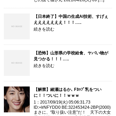
【日本終了】中国の生成AI技術、すげぇ
えええええええ！！！…..
続きを読む
【恐怖】山形県の学校給食、ヤバい物が
見つかる！！！…..
続きを読む
【解禁】綾瀬はるか､ Fｶｯﾌﾟ乳をつい
に！！ついに！！ｗｗｗ
1：2017/09/19(火) 05:06:31.73
ID:+IrNFYDD0 BE:322453424-2BP(2000)
まさに、“取り扱い注意”だ！ 天下の大女