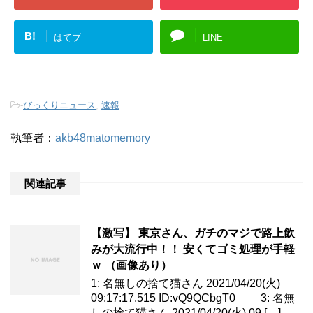
B!
はてブ
LINE
-
びっくりニュース
,
速報
執筆者：
akb48matomemory
関連記事
【激写】 東京さん、ガチのマジで路上飲
みが大流行中！！ 安くてゴミ処理が手軽
ｗ （画像あり）
1: 名無しの捨て猫さん 2021/04/20(火)
09:17:17.515 ID:vQ9QCbgT0 3: 名無
しの捨て猫さん 2021/04/20(火) 09 […]