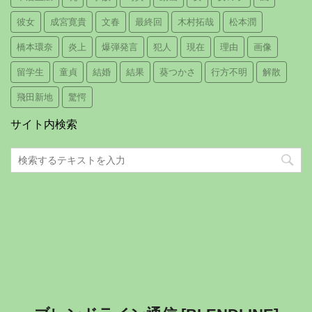
彼女
成宮寛貴
文春
最終回
木村拓哉
松本潤
橋本環奈
炎上
爆弾発言
犯人
現在
理由
画像
留学生
童貞
結婚
結果
葵つかさ
行方不明
解散
飛田新地
驚愕
サイト内検索