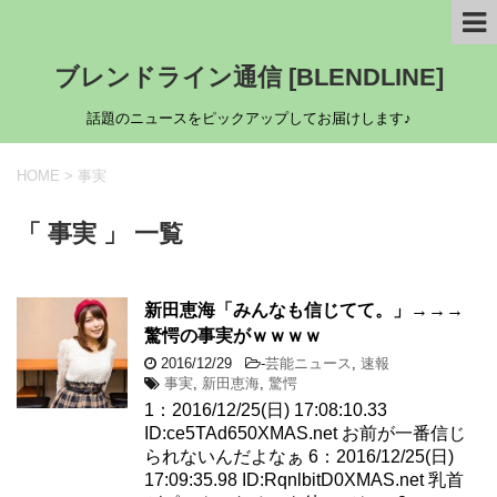
ブレンドライン通信 [BLENDLINE]
話題のニュースをピックアップしてお届けします♪
HOME
>
事実
「 事実 」 一覧
新田恵海「みんなも信じてて。」→→→
驚愕の事実がｗｗｗｗ
2016/12/29
-
芸能ニュース
,
速報
事実
,
新田恵海
,
驚愕
1：2016/12/25(日) 17:08:10.33
ID:ce5TAd650XMAS.net お前が一番信じ
られないんだよなぁ 6：2016/12/25(日)
17:09:35.98 ID:RqnlbitD0XMAS.net 乳首