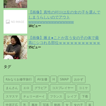
【画像】真性のﾛﾘｺﾝは左の女の子を選んで
しまうらしいのでアウト
wwwwwwwwwwwwwwww
18ビュー
【画像】腋ま●ことか言う女の子の体で最
高にシコれる部位ｗｗｗｗｗｗｗｗｗｗｗ
15ビュー
タグ
#みなりお修学旅行
AV女優
H
SMAP
おかず
まんさん
エロ
グラビア
コスプレイヤー
コミケ
スマスマ
チェリーボーイ
フランス
レイプ
下着
中居正広
乳
事故
写真
動画
女
女の子
嵐