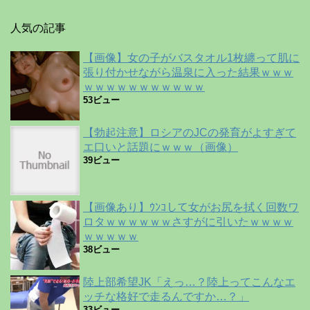
人気の記事
【画像】女の子がバスタオル1枚纏って肌に
張り付かせながら温泉に入った結果ｗｗｗ
ｗｗｗｗｗｗｗｗｗｗｗ
53ビュー
【勃起注意】ロシアのJCの発育がよすぎて
エ口いと話題にｗｗｗ（画像）
39ビュー
【画像あり】ｳﾝｺして女がお尻を拭く回数ワ
ロタｗｗｗｗｗｗさすがに引いたｗｗｗｗ
ｗｗｗｗｗ
38ビュー
陸上部希望JK「えっ…？陸上ってこんなエ
ッチな格好で走るんですか…？」
33ビュー