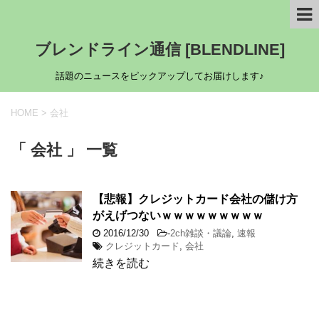
ブレンドライン通信 [BLENDLINE]
話題のニュースをピックアップしてお届けします♪
HOME
>
会社
「 会社 」 一覧
【悲報】クレジットカード会社の儲け方
がえげつないｗｗｗｗｗｗｗｗｗ
2016/12/30
-
2ch雑談・議論
,
速報
クレジットカード
,
会社
続きを読む