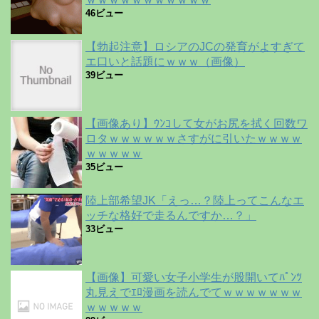
46ビュー
【勃起注意】ロシアのJCの発育がよすぎて
エ口いと話題にｗｗｗ（画像）
39ビュー
【画像あり】ｳﾝｺして女がお尻を拭く回数ワ
ロタｗｗｗｗｗｗさすがに引いたｗｗｗｗ
ｗｗｗｗｗ
35ビュー
陸上部希望JK「えっ…？陸上ってこんなエ
ッチな格好で走るんですか…？」
33ビュー
【画像】可愛い女子小学生が股開いてﾊﾟﾝﾂ
丸見えでｴﾛ漫画を読んでてｗｗｗｗｗｗｗ
ｗｗｗｗｗ