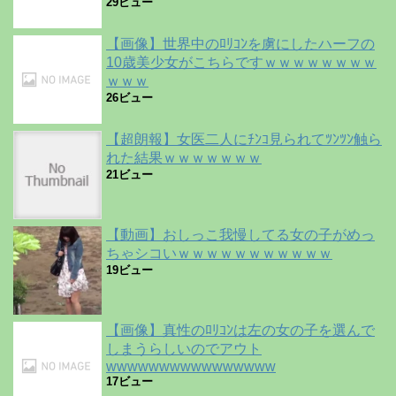
29ビュー
【画像】世界中のﾛﾘｺﾝを虜にしたハーフの
10歳美少女がこちらですｗｗｗｗｗｗｗｗ
ｗｗｗ
26ビュー
【超朗報】女医二人にﾁﾝｺ見られてﾂﾝﾂﾝ触ら
れた結果ｗｗｗｗｗｗｗ
21ビュー
【動画】おしっこ我慢してる女の子がめっ
ちゃシコいｗｗｗｗｗｗｗｗｗｗｗ
19ビュー
【画像】真性のﾛﾘｺﾝは左の女の子を選んで
しまうらしいのでアウト
wwwwwwwwwwwwwwww
17ビュー