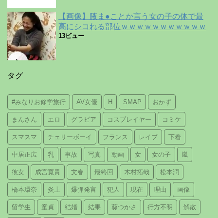
【画像】腋ま●ことか言う女の子の体で最
高にシコれる部位ｗｗｗｗｗｗｗｗｗｗｗ
13ビュー
タグ
#みなりお修学旅行
AV女優
H
SMAP
おかず
まんさん
エロ
グラビア
コスプレイヤー
コミケ
スマスマ
チェリーボーイ
フランス
レイプ
下着
中居正広
乳
事故
写真
動画
女
女の子
嵐
彼女
成宮寛貴
文春
最終回
木村拓哉
松本潤
橋本環奈
炎上
爆弾発言
犯人
現在
理由
画像
留学生
童貞
結婚
結果
葵つかさ
行方不明
解散