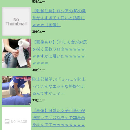
53ビュー
【勃起注意】ロシアのJCの発
育がよすぎてエ口いと話題に
ｗｗｗ（画像）
39ビュー
【画像あり】ｳﾝｺして女がお尻
を拭く回数ワロタｗｗｗｗｗ
ｗさすがに引いたｗｗｗｗｗ
ｗｗｗｗ
38ビュー
陸上部希望JK「えっ…？陸上
ってこんなエッチな格好で走
るんですか…？」
33ビュー
【画像】可愛い女子小学生が
股開いてﾊﾟﾝﾂ丸見えでｴﾛ漫画
を読んでてｗｗｗｗｗｗｗｗ