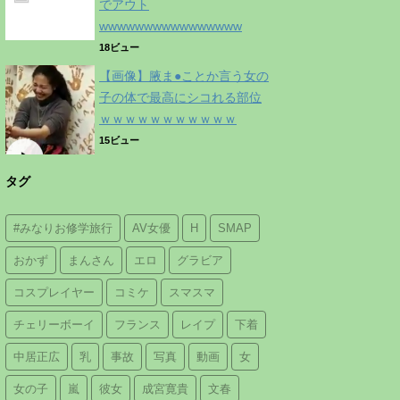
でアウト
wwwwwwwwwwwwwwww
18ビュー
【画像】腋ま●ことか言う女の
子の体で最高にシコれる部位
ｗｗｗｗｗｗｗｗｗｗｗ
15ビュー
タグ
#みなりお修学旅行
AV女優
H
SMAP
おかず
まんさん
エロ
グラビア
コスプレイヤー
コミケ
スマスマ
チェリーボーイ
フランス
レイプ
下着
中居正広
乳
事故
写真
動画
女
女の子
嵐
彼女
成宮寛貴
文春