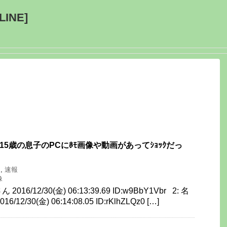
INE]
)し「15歳の息子のPCにﾎﾓ画像や動画があってｼｮｯｸだっ
J
,
速報
像
16/12/30(金) 06:13:39.69 ID:w9BbY1Vbr 2: 名
2/30(金) 06:14:08.05 ID:rKlhZLQz0 […]