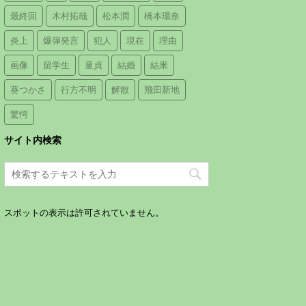
最終回
木村拓哉
松本潤
橋本環奈
炎上
爆弾発言
犯人
現在
理由
画像
留学生
童貞
結婚
結果
葵つかさ
行方不明
解散
飛田新地
驚愕
サイト内検索