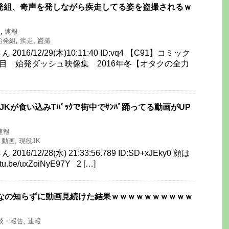
発組、奇声を発しながら疾走してる姿を盗撮されるｗ
J
,
速報
始発組
,
疾走
,
盗撮
016/12/29(木)10:11:40 ID:vq4 【C91】コミック
日目 始発ダッシュ映像集 2016年冬【オタクの全力
JKが食い込みTﾊﾞｯｸで街中でｻﾝﾊﾞ踊ってる動画がUP
速報
,
動画
,
現役JK
16/12/28(水) 21:33:56.789 ID:SD+xJEky0 顔は
u.be/uxZoiNyE97Y 2 […]
オフなの知らずに動画見続けた結果ｗｗｗｗｗｗｗｗｗｗ
談・報告
,
速報