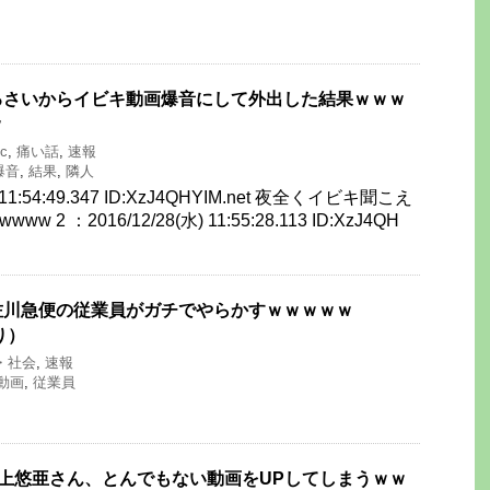
るさいからイビキ動画爆音にして外出した結果ｗｗｗ
ｗ
sc
,
痛い話
,
速報
爆音
,
結果
,
隣人
) 11:54:49.347 ID:XzJ4QHYIM.net 夜全くイビキ聞こえ
2 ：2016/12/28(水) 11:55:28.113 ID:XzJ4QH
佐川急便の従業員がガチでやらかすｗｗｗｗｗ
り）
・社会
,
速報
動画
,
従業員
三上悠亜さん、とんでもない動画をUPしてしまうｗｗ