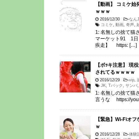
【動画】 コミケ始
ｗｗｗ
2016/12/30
-
なん
コミケ
,
動画
,
奇声
,
1: 名無しの捨て猫さん 2
マーケット91 1
疾走】 https: […]
【ボｯキ注意】 現役
されてるｗｗｗｗ
2016/12/29
-
vip
,
JK
,
Tバック
,
サンバ
1: 名無しの捨て猫さん 20
言うな https://yout
【緊急】Wi-Fi
ｗ
2016/12/28
-
体験