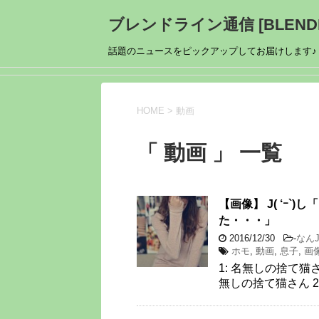
ブレンドライン通信 [BLENDL
話題のニュースをピックアップしてお届けします♪
HOME
>
動画
「 動画 」 一覧
【画像】 J( ‘ｰ`
た・・・」
2016/12/30
-
なん
ホモ
,
動画
,
息子
,
画
1: 名無しの捨て猫さん 20
無しの捨て猫さん 2016/1