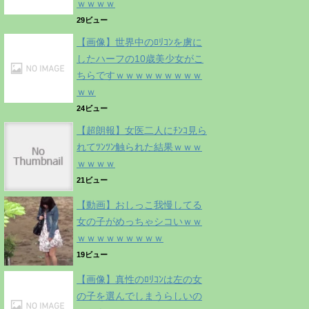
ｗｗｗｗ
29ビュー
【画像】世界中のﾛﾘｺﾝを虜に
したハーフの10歳美少女がこ
ちらですｗｗｗｗｗｗｗｗｗ
ｗｗ
24ビュー
【超朗報】女医二人にﾁﾝｺ見ら
れてﾂﾝﾂﾝ触られた結果ｗｗｗ
ｗｗｗｗ
21ビュー
【動画】おしっこ我慢してる
女の子がめっちゃシコいｗｗ
ｗｗｗｗｗｗｗｗｗ
19ビュー
【画像】真性のﾛﾘｺﾝは左の女
の子を選んでしまうらしいの