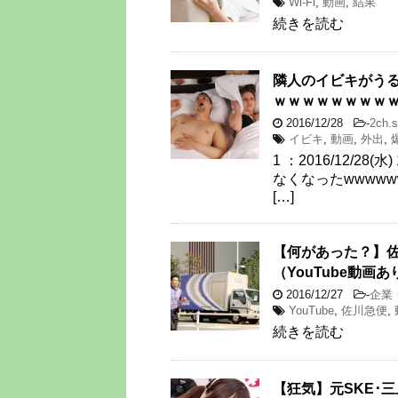
Wi-Fi
,
動画
,
結果
続きを読む
隣人のイビキがう
ｗｗｗｗｗｗｗｗ
2016/12/28
-
2ch.
イビキ
,
動画
,
外出
,
1 ：2016/12/28(水
なくなったwwwwwwwww 
[…]
【何があった？】
（YouTube動画あ
2016/12/27
-
企業
YouTube
,
佐川急便
,
続きを読む
【狂気】元SKE･