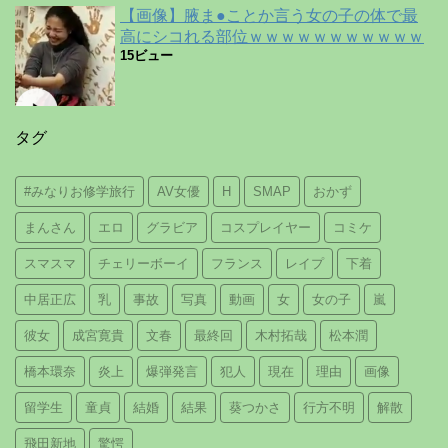
【画像】腋ま●ことか言う女の子の体で最
高にシコれる部位ｗｗｗｗｗｗｗｗｗｗｗ
15ビュー
タグ
#みなりお修学旅行
AV女優
H
SMAP
おかず
まんさん
エロ
グラビア
コスプレイヤー
コミケ
スマスマ
チェリーボーイ
フランス
レイプ
下着
中居正広
乳
事故
写真
動画
女
女の子
嵐
彼女
成宮寛貴
文春
最終回
木村拓哉
松本潤
橋本環奈
炎上
爆弾発言
犯人
現在
理由
画像
留学生
童貞
結婚
結果
葵つかさ
行方不明
解散
飛田新地
驚愕