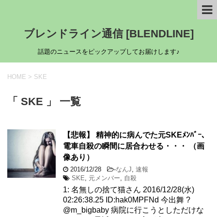
ブレンドライン通信 [BLENDLINE]
話題のニュースをピックアップしてお届けします♪
HOME
>
SKE
「 SKE 」 一覧
【悲報】 精神的に病んでた元SKEﾒﾝﾊﾞｰ、
電車自殺の瞬間に居合わせる・・・ （画
像あり）
2016/12/28
-
なんJ
,
速報
SKE
,
元メンバー
,
自殺
1: 名無しの捨て猫さん 2016/12/28(水)
02:26:38.25 ID:hak0MPFNd 今出舞 ?
@m_bigbaby 病院に行こうとしただけな