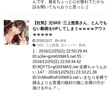
んです。最近ちょっと心が疲れてたから
話を聞いてもらおうと思っ […]
【狂気】元SKE･三上悠亜さん、とんでも
ない動画をUPしてしまうｗｗｗｗアウト
ｗｗｗｗｗ
2016/12/27
-
速報
SKE
,
三上悠亜
,
元メンバー
,
動画
1：2016/12/25(日) 22:50:29.44
ID:aJ/w+gzm0XMAS.net 55：
2016/12/25(日) 22:59:34.42
ID:9QY7S+gG0XMAS.net 全裸ちゃうんか
い 147：2016/12/25(日) 23:10:21.38
ID:VvWodRoF0XMAS.net いきなり全裸で
踊るよりも普通の格好の後に全裸の方が
抜けるやん？…