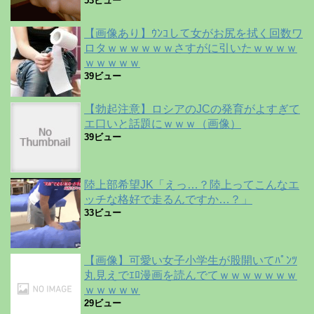
53ビュー
【画像あり】ｳﾝｺして女がお尻を拭く回数ワ
ロタｗｗｗｗｗｗさすがに引いたｗｗｗｗ
ｗｗｗｗｗ
39ビュー
【勃起注意】ロシアのJCの発育がよすぎて
エ口いと話題にｗｗｗ（画像）
39ビュー
陸上部希望JK「えっ…？陸上ってこんなエ
ッチな格好で走るんですか…？」
33ビュー
【画像】可愛い女子小学生が股開いてﾊﾟﾝﾂ
丸見えでｴﾛ漫画を読んでてｗｗｗｗｗｗｗ
ｗｗｗｗｗ
29ビュー