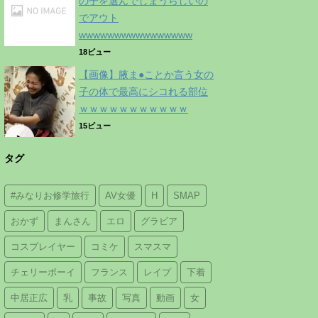
の子を選んでしまうらしいの
でアウト
wwwwwwwwwwwwwwww
18ビュー
【画像】腋ま●ことか言う女の
子の体で最高にシコれる部位
ｗｗｗｗｗｗｗｗｗｗｗ
15ビュー
タグ
#みなりお修学旅行
AV女優
H
SMAP
おかず
まんさん
エロ
グラビア
コスプレイヤー
コミケ
スマスマ
チェリーボーイ
フランス
レイプ
下着
中居正広
乳
事故
写真
動画
女