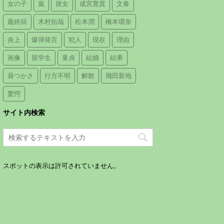
女の子
嵐
彼女
成宮寛貴
文春
最終回
木村拓哉
松本潤
橋本環奈
炎上
爆弾発言
犯人
現在
理由
画像
留学生
童貞
結婚
結果
葵つかさ
行方不明
解散
飛田新地
驚愕
サイト内検索