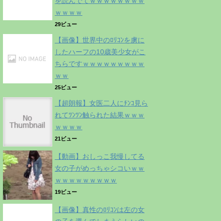
を読んでてｗｗｗｗｗｗｗｗ
ｗｗｗｗ
29ビュー
【画像】世界中のﾛﾘｺﾝを虜に
したハーフの10歳美少女がこ
ちらですｗｗｗｗｗｗｗｗｗ
ｗｗ
25ビュー
【超朗報】女医二人にﾁﾝｺ見ら
れてﾂﾝﾂﾝ触られた結果ｗｗｗ
ｗｗｗｗ
21ビュー
【動画】おしっこ我慢してる
女の子がめっちゃシコいｗｗ
ｗｗｗｗｗｗｗｗｗ
19ビュー
【画像】真性のﾛﾘｺﾝは左の女