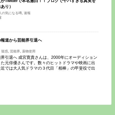
がTwitterで本名激白！！ブログでヤバすぎる真実を
像あり）
人の気になる噂
,
速報
露
の報道から芸能界引退へ
,
疑惑
,
芸能界
,
薬物使用
界引退へ 成宮寛貴さんは、2000年にオーディション
した元俳優さんです。数々のヒットドラマや映画に出
最近では大人気ドラマの３代目「相棒」の甲斐役で出