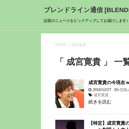
ブレンドライン通信 [BLENDL
話題のニュースをピックアップしてお届けします♪
HOME
>
成宮寛貴
「 成宮寛貴 」 一
成宮寛貴の今現在
2016/12/27
-
芸能
成宮寛貴
続きを読む
【特定】成宮寛貴の