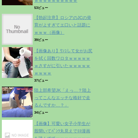
ｗｗｗｗｗｗｗｗｗｗ
53ビュー
【勃起注意】ロシアのJCの発
育がよすぎてエ口いと話題に
ｗｗｗ（画像）
39ビュー
【画像あり】ｳﾝｺして女がお尻
を拭く回数ワロタｗｗｗｗｗ
ｗさすがに引いたｗｗｗｗｗ
ｗｗｗｗ
37ビュー
陸上部希望JK「えっ…？陸上
ってこんなエッチな格好で走
るんですか…？」
34ビュー
【画像】可愛い女子小学生が
股開いてﾊﾟﾝﾂ丸見えでｴﾛ漫画