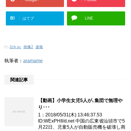
B!
はてブ
LINE
-
2ch.sc
,
画像2
,
速報
執筆者：
aramame
関連記事
【動画】小学生女児5人が､集団で無理や
り･･･
1：2018/05/31(木) 13:46:37.53
ID:WExPHIl/d.net 中国の広東省汕頭市で5
月22日、児童5人が自動販売機を破壊し商