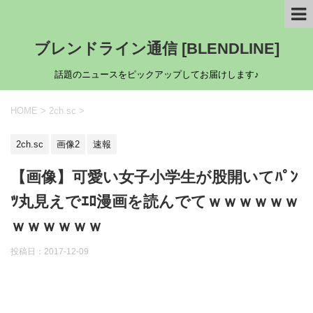
ブレンドライン通信 [BLENDLINE]
話題のニュースをピックアップしてお届けします♪
HOME
>
2ch.sc
>
2ch.sc
画像2
速報
【画像】可愛い女子小学生が股開いてﾊﾟﾝ
ﾂ丸見えでｴﾛ漫画を読んでてｗｗｗｗｗｗ
ｗｗｗｗｗｗ
投稿日：
2017-12-09