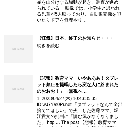
品を山分けする騒動が起き、調査が進め
られている。 映像では、小学生と思われ
る児童が5人映っており、自動販売機を叩
いたりドアを無理やり…
【狂気】日本、終了のお知らせ・・・
続きを読む
【悲報】教育ママ「いやあああ！タブレ
ット禁止を提唱したら変な人に絡まれた
のおおお！」→無視へ…
1: 2023/04/27(木) 10:43:35.35
ID:wJ7Y/s0Pr.net 「タブレットなんて全部
捨ててほしい」で炎上した佐藤ママ、堀
江貴文の批判に「読む気がなくなりまし
た」 http … The post 【悲報】教育ママ