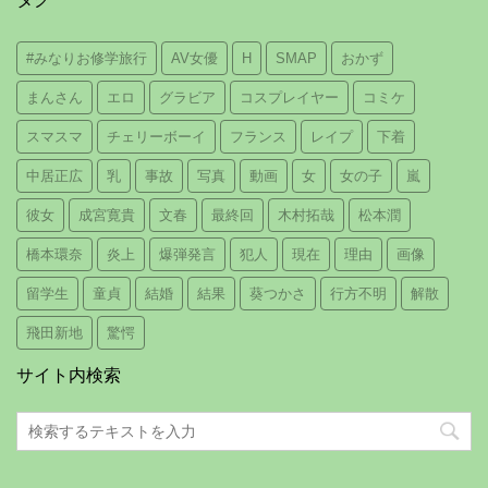
#みなりお修学旅行
AV女優
H
SMAP
おかず
まんさん
エロ
グラビア
コスプレイヤー
コミケ
スマスマ
チェリーボーイ
フランス
レイプ
下着
中居正広
乳
事故
写真
動画
女
女の子
嵐
彼女
成宮寛貴
文春
最終回
木村拓哉
松本潤
橋本環奈
炎上
爆弾発言
犯人
現在
理由
画像
留学生
童貞
結婚
結果
葵つかさ
行方不明
解散
飛田新地
驚愕
サイト内検索