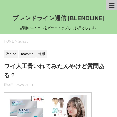
ブレンドライン通信 [BLENDLINE]
話題のニュースをピックアップしてお届けします♪
HOME
>
2ch.sc
>
2ch.sc
matome
速報
ワイ人工骨いれてみたんやけど質問あ
る？
投稿日：
2025-07-04