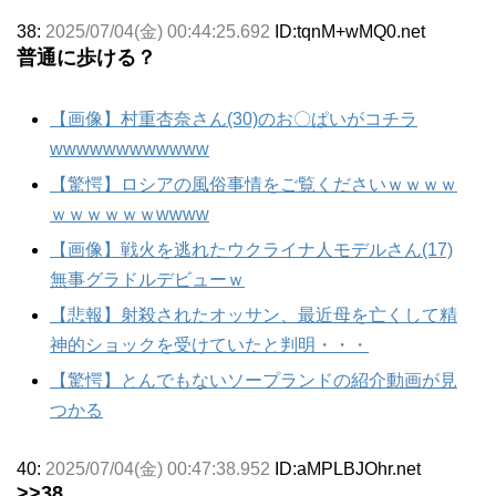
38:
2025/07/04(金) 00:44:25.692
ID:tqnM+wMQ0.net
普通に歩ける？
【画像】村重杏奈さん(30)のお〇ぱいがコチラ
wwwwwwwwwwww
【驚愕】ロシアの風俗事情をご覧くださいｗｗｗｗ
ｗｗｗｗｗｗwwww
【画像】戦火を逃れたウクライナ人モデルさん(17)
無事グラドルデビューｗ
【悲報】射殺されたオッサン、最近母を亡くして精
神的ショックを受けていたと判明・・・
【驚愕】とんでもないソープランドの紹介動画が見
つかる
40:
2025/07/04(金) 00:47:38.952
ID:aMPLBJOhr.net
>>38