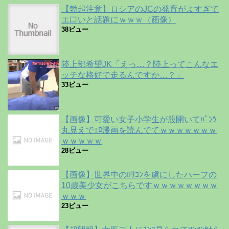
【勃起注意】ロシアのJCの発育がよすぎて
エ口いと話題にｗｗｗ（画像）
38ビュー
陸上部希望JK「えっ…？陸上ってこんなエ
ッチな格好で走るんですか…？」
33ビュー
【画像】可愛い女子小学生が股開いてﾊﾟﾝﾂ
丸見えでｴﾛ漫画を読んでてｗｗｗｗｗｗｗ
ｗｗｗｗｗ
28ビュー
【画像】世界中のﾛﾘｺﾝを虜にしたハーフの
10歳美少女がこちらですｗｗｗｗｗｗｗｗ
ｗｗｗ
23ビュー