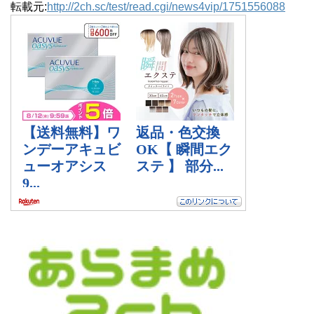
転載元:
http://2ch.sc/test/read.cgi/news4vip/1751556088