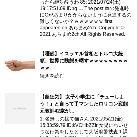
ったら絶対酔うわ 85: 2021/07/24(土)
19:17:51.09 ID:rg … The post 車の発進時
にGがあまりかからないように発進するの
難しくないか？ｗｗｗｗｗｗ first
appeared on あらまめ2ch. Copyright ©
2021 あらまめ2ch All Rights Reserved.
【唖然】イスラエル首相とトルコ大統
領、世界に醜態を晒すｗｗｗｗｗｗｗｗ
ｗｗ
続きを読む
【超狂気】 女子小学生に「チューしよ
う！」と言って手マンしたロリコン変態
元教師42歳が…
1: 名無しの捨て猫さん 2021/05/21(金)
15:33:59.79 ID:kVCHbZZfr 女児にわいせ
つな行為をしたとして大阪府警捜査１課