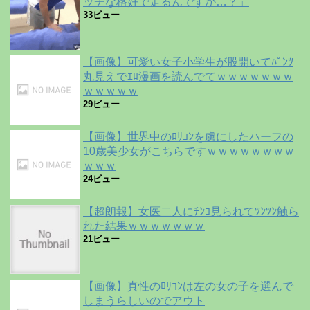
ッチな格好で走るんですか…？」
33ビュー
【画像】可愛い女子小学生が股開いてﾊﾟﾝﾂ
丸見えでｴﾛ漫画を読んでてｗｗｗｗｗｗｗ
ｗｗｗｗｗ
29ビュー
【画像】世界中のﾛﾘｺﾝを虜にしたハーフの
10歳美少女がこちらですｗｗｗｗｗｗｗｗ
ｗｗｗ
24ビュー
【超朗報】女医二人にﾁﾝｺ見られてﾂﾝﾂﾝ触ら
れた結果ｗｗｗｗｗｗｗ
21ビュー
【画像】真性のﾛﾘｺﾝは左の女の子を選んで
しまうらしいのでアウト