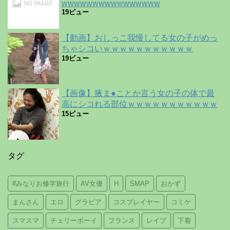
wwwwwwwwwwwwwwww
19ビュー
【動画】おしっこ我慢してる女の子がめっ
ちゃシコいｗｗｗｗｗｗｗｗｗｗｗ
19ビュー
【画像】腋ま●ことか言う女の子の体で最
高にシコれる部位ｗｗｗｗｗｗｗｗｗｗｗ
15ビュー
タグ
#みなりお修学旅行
AV女優
H
SMAP
おかず
まんさん
エロ
グラビア
コスプレイヤー
コミケ
スマスマ
チェリーボーイ
フランス
レイプ
下着