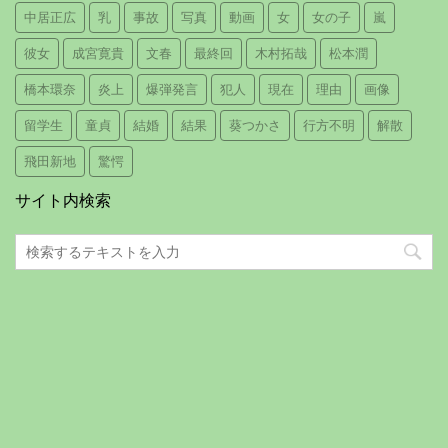
中居正広
乳
事故
写真
動画
女
女の子
嵐
彼女
成宮寛貴
文春
最終回
木村拓哉
松本潤
橋本環奈
炎上
爆弾発言
犯人
現在
理由
画像
留学生
童貞
結婚
結果
葵つかさ
行方不明
解散
飛田新地
驚愕
サイト内検索