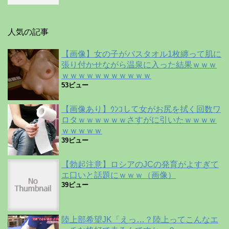
人気の記事
【画像】女の子がバスタオル1枚纏って肌に
張り付かせながら温泉に入った結果ｗｗｗ
ｗｗｗｗｗｗｗｗｗｗｗ
53ビュー
【画像あり】ｳﾝｺして女がお尻を拭く回数ワ
ロタｗｗｗｗｗｗさすがに引いたｗｗｗｗ
ｗｗｗｗｗ
39ビュー
【勃起注意】ロシアのJCの発育がよすぎて
エ口いと話題にｗｗｗ（画像）
39ビュー
陸上部希望JK「えっ…？陸上ってこんなエ