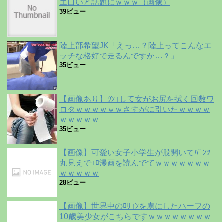
エ口いと話題にｗｗｗ（画像）
39ビュー
陸上部希望JK「えっ…？陸上ってこんなエ
ッチな格好で走るんですか…？」
35ビュー
【画像あり】ｳﾝｺして女がお尻を拭く回数ワ
ロタｗｗｗｗｗｗさすがに引いたｗｗｗｗ
ｗｗｗｗｗ
35ビュー
【画像】可愛い女子小学生が股開いてﾊﾟﾝﾂ
丸見えでｴﾛ漫画を読んでてｗｗｗｗｗｗｗ
ｗｗｗｗｗ
28ビュー
【画像】世界中のﾛﾘｺﾝを虜にしたハーフの
10歳美少女がこちらですｗｗｗｗｗｗｗｗ