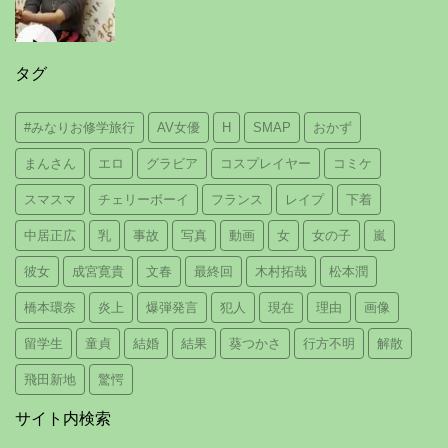
タグ
#みなりお修学旅行
AV女優
H
SMAP
おかず
まんさん
エロ
グラビア
コスプレイヤー
コミケ
スマスマ
チェリーボーイ
フランス
レイプ
下着
中居正広
乳
事故
写真
動画
女
女の子
嵐
彼女
成宮寛貴
文春
最終回
木村拓哉
松本潤
橋本環奈
炎上
爆弾発言
犯人
現在
理由
画像
留学生
童貞
結婚
結果
葵つかさ
行方不明
解散
飛田新地
驚愕
サイト内検索