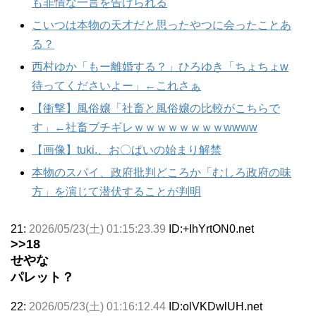
も非情な一言を告げられる
こいつは本物の天才だと思ったやつに会ったことあ
る？
西村ゆか「もー離婚する？」ひろゆき「ちょちょw
待ってくださいよー」←これさぁ
【衝撃】風俗嬢「社畜と風俗嬢の比較がこちらで
す」←社畜ブチギレｗｗｗｗｗｗｗｗwwww
【画像】tuki.、お〇ぱいの始まり解禁
本物のスパイ、政府批判どころか「むしろ政府の味
方」を演じて潜伏することが判明
21:
2026/05/23(土) 01:15:23.39
ID:+IhYrtON0.net
>>18
せやな
パレット？
22:
2026/05/23(土) 01:16:12.44
ID:olVKDwlUH.net