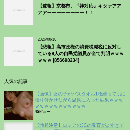
【速報】京都市、『神対応』キタァアア
アアーーーーーーーー！！
2026/08/10
【悲報】高市政権の消費税減税に反対し
ている9人の自民党議員が全て判明ｗｗｗ
ｗｗｗ [856698234]
人気の記事
【画像】女の子がバスタオル1枚纏って肌に
張り付かせながら温泉に入った結果ｗｗｗ
ｗｗｗｗｗｗｗｗｗｗｗ
45ビュー
【勃起注意】ロシアのJCの発育がよすぎて