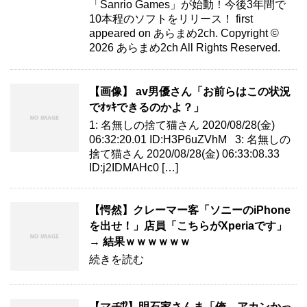
「Sanrio Games」が始動！今後3年間で
10本程のソフトをリリース！ first
appeared on あらまめ2ch. Copyright ©
2026 あらまめ2ch All Rights Reserved.
【画像】 av男優さん「お前らはこの状況
でｵｯｷできるのかよ？」
1: 名無しの捨て猫さん 2020/08/28(金)
06:32:20.01 ID:H3P6uZVhM 3: 名無しの
捨て猫さん 2020/08/28(金) 06:33:08.33
ID:j2IDMAHc0 […]
【愕然】クレーマー客「ソニーのiPhone
を出せ！」店員「こちらがXperiaです」
→ 結果ｗｗｗｗｗｗ
続きを読む
【マヂ⁉】明石家さんま「俺、アカンかっ