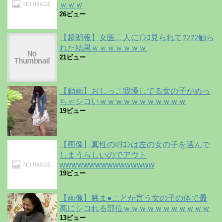
ｗｗｗ
26ビュー
【超朗報】女医二人にﾁﾝｺ見られてﾂﾝﾂﾝ触ら
れた結果ｗｗｗｗｗｗｗ
21ビュー
【動画】おしっこ我慢してる女の子がめっ
ちゃシコいｗｗｗｗｗｗｗｗｗｗｗ
19ビュー
【画像】真性のﾛﾘｺﾝは左の女の子を選んで
しまうらしいのでアウト
wwwwwwwwwwwwwwww
19ビュー
【画像】腋ま●ことか言う女の子の体で最
高にシコれる部位ｗｗｗｗｗｗｗｗｗｗｗ
13ビュー