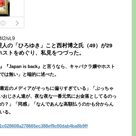
4I2/vL9
人の「ひろゆき」こと西村博之氏（49）が29
ホストをめぐり、私見をつづった。
apan is back』と言うなら、キャバクラ嬢やホスト
では無い」と端的に述べた。
最近のメディアがそっちに偏りすぎている」「ぶっちゃ
ってる偉いおじさん達が、夜な夜な一番元気にお金落としてるのっ
の？」「同感」「なんであんな高額払うのかも分からん
いる。
84a1c028608a278665ec388ef9c00dab4ba8b9ff