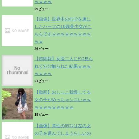
ｗｗｗｗ
29ビュー
【画像】世界中のﾛﾘｺﾝを虜に
したハーフの10歳美少女がこ
ちらですｗｗｗｗｗｗｗｗｗ
ｗｗ
26ビュー
【超朗報】女医二人にﾁﾝｺ見ら
れてﾂﾝﾂﾝ触られた結果ｗｗｗ
ｗｗｗｗ
21ビュー
【動画】おしっこ我慢してる
女の子がめっちゃシコいｗｗ
ｗｗｗｗｗｗｗｗｗ
19ビュー
【画像】真性のﾛﾘｺﾝは左の女
の子を選んでしまうらしいの