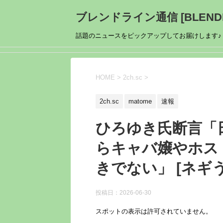
ブレンドライン通信 [BLENDL
話題のニュースをピックアップしてお届けします♪
HOME
>
2ch.sc
>
2ch.sc
matome
速報
ひろゆき氏断言「
らキャバ嬢やホス
きでない」 [ネギ
投稿日：
2026-06-30