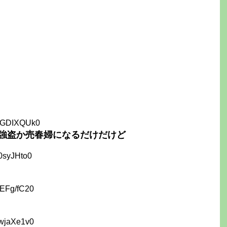
SGDIXQUk0
強盗か売春婦になるだけだけど
0syJHto0
PEFg/fC20
xwjaXe1v0