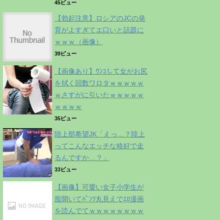
45ビュー
【勃起注意】ロシアのJCの発
育がよすぎてエ口いと話題に
ｗｗｗ（画像）
39ビュー
【画像あり】ｳﾝｺして女がお尻
を拭く回数ワロタｗｗｗｗｗ
ｗさすがに引いたｗｗｗｗｗ
ｗｗｗｗ
35ビュー
陸上部希望JK「えっ…？陸上
ってこんなエッチな格好で走
るんですか…？」
33ビュー
【画像】可愛い女子小学生が
股開いてﾊﾟﾝﾂ丸見えでｴﾛ漫画
を読んでてｗｗｗｗｗｗｗｗ