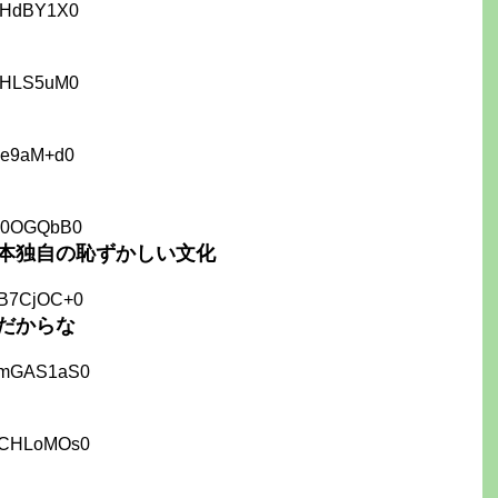
JHdBY1X0
bHLS5uM0
ae9aM+d0
e0OGQbB0
本独自の恥ずかしい文化
4B7CjOC+0
だからな
kmGAS1aS0
5CHLoMOs0