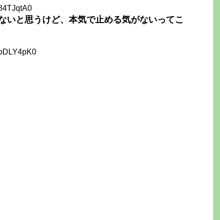
k84TJqtA0
ないと思うけど、本気で止める気がないってこ
cpDLY4pK0