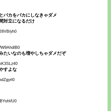
とバカをバカにしなきゃダメ
間対立になるだけ
a28VB/yh0
WW9AhdlB0
みたいなのも増やしちゃダメだぞ
5kK3SLz40
やすよな
xdZgyrl0
XBYohl/U0