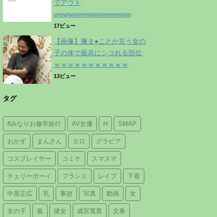
でアウト
wwwwwwwwwwwwwwww
17ビュー
【画像】腋ま●ことか言う女の
子の体で最高にシコれる部位
ｗｗｗｗｗｗｗｗｗｗｗ
13ビュー
タグ
#みなりお修学旅行
AV女優
H
SMAP
おかず
まんさん
エロ
グラビア
コスプレイヤー
コミケ
スマスマ
チェリーボーイ
フランス
レイプ
下着
中居正広
乳
事故
写真
動画
女
女の子
嵐
彼女
成宮寛貴
文春