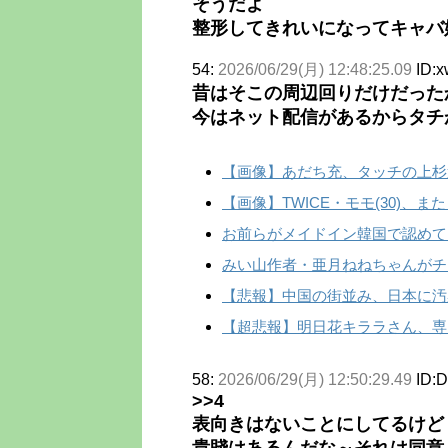
そうだよ
整形してきれいになってキャバ
54:
2026/06/29(月) 12:48:25.09
ID:
昔はそこの周辺回りだけだった
今はネット配信があるからタチ
【画像】あだち充、タッチの上杉
【画像】TWICE・モモ(30)、
お前らがメイドイン韓国で認めて
みい山作者・亜月ねねちゃんがチョ
【悲報】中国の街並み、日本に汚
【超悲報】明日花キララさん、専
58:
2026/06/29(月) 12:50:29.49
ID:
>>4
表向きはないことにしてるけど