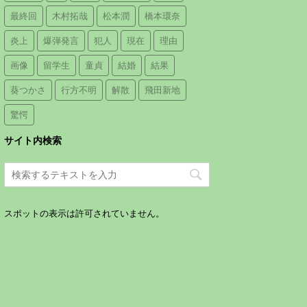
最終回
木村拓哉
松本潤
橋本環奈
炎上
爆弾発言
犯人
現在
理由
画像
留学生
童貞
結婚
結果
葵つかさ
行方不明
解散
飛田新地
驚愕
サイト内検索