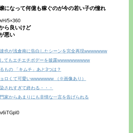
嬢になって何億も稼ぐのが今の若い子の憧れ
xwH/5×360
から良いけど
が悪い
達也が浅倉南に告白したシーンを完全再現wwwwwww
またしてもエチエチボデーを披露wwwwwwwwww
るもの 「キムチ」あと3つは？
ロくて可愛いwwwwwww （※画像あり）
染されすぎて終わる・・・
門家からあまりにも非情な一言を告げられる
Dv6iTGpl0