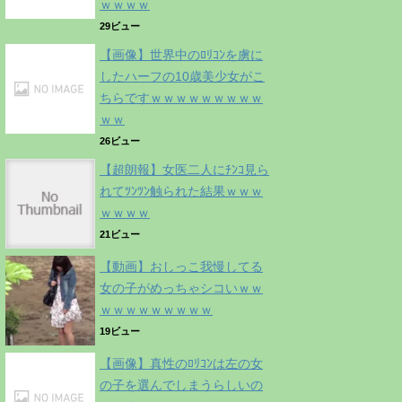
ｗｗｗｗ
29ビュー
【画像】世界中のﾛﾘｺﾝを虜に
したハーフの10歳美少女がこ
ちらですｗｗｗｗｗｗｗｗｗ
ｗｗ
26ビュー
【超朗報】女医二人にﾁﾝｺ見ら
れてﾂﾝﾂﾝ触られた結果ｗｗｗ
ｗｗｗｗ
21ビュー
【動画】おしっこ我慢してる
女の子がめっちゃシコいｗｗ
ｗｗｗｗｗｗｗｗｗ
19ビュー
【画像】真性のﾛﾘｺﾝは左の女
の子を選んでしまうらしいの