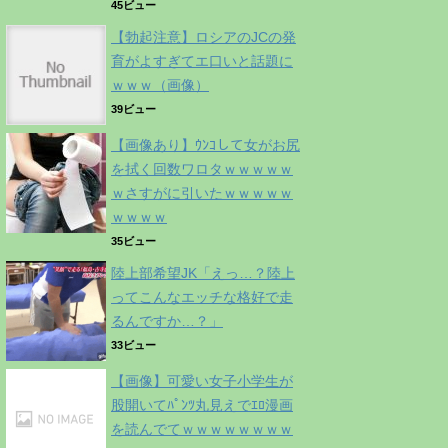
45ビュー
【勃起注意】ロシアのJCの発
育がよすぎてエ口いと話題に
ｗｗｗ（画像）
39ビュー
【画像あり】ｳﾝｺして女がお尻
を拭く回数ワロタｗｗｗｗｗ
ｗさすがに引いたｗｗｗｗｗ
ｗｗｗｗ
35ビュー
陸上部希望JK「えっ…？陸上
ってこんなエッチな格好で走
るんですか…？」
33ビュー
【画像】可愛い女子小学生が
股開いてﾊﾟﾝﾂ丸見えでｴﾛ漫画
を読んでてｗｗｗｗｗｗｗｗ