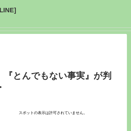
INE]
、『とんでもない事実』が判
・