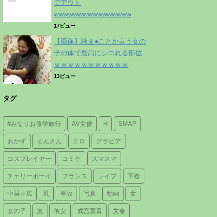
でアウト
wwwwwwwwwwwwwwww
17ビュー
【画像】腋ま●ことか言う女の
子の体で最高にシコれる部位
ｗｗｗｗｗｗｗｗｗｗｗ
13ビュー
タグ
#みなりお修学旅行
AV女優
H
SMAP
おかず
まんさん
エロ
グラビア
コスプレイヤー
コミケ
スマスマ
チェリーボーイ
フランス
レイプ
下着
中居正広
乳
事故
写真
動画
女
女の子
嵐
彼女
成宮寛貴
文春