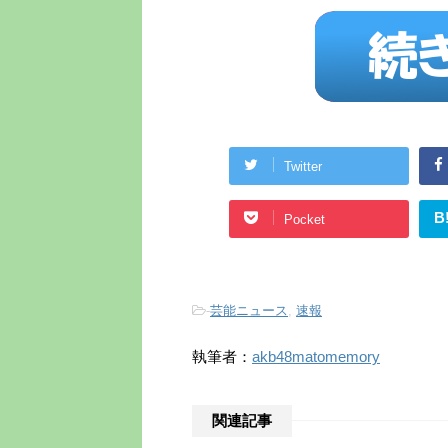
Twitter
B
Pocket
-
芸能ニュース
,
速報
執筆者：
akb48matomemory
関連記事