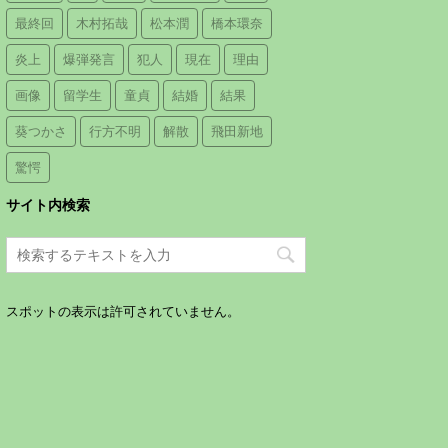
最終回
木村拓哉
松本潤
橋本環奈
炎上
爆弾発言
犯人
現在
理由
画像
留学生
童貞
結婚
結果
葵つかさ
行方不明
解散
飛田新地
驚愕
サイト内検索