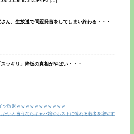
:06:35.58 ID:nMJP4F3 […]
家さん、生放送で問題発言をしてしまい終わる・・・
「スッキリ」降板の真相がやばい・・・
イツ敗退ｗｗｗｗｗｗｗｗｗｗｗ
したいと言うならキャバ嬢やホストに憧れる若者を増やす