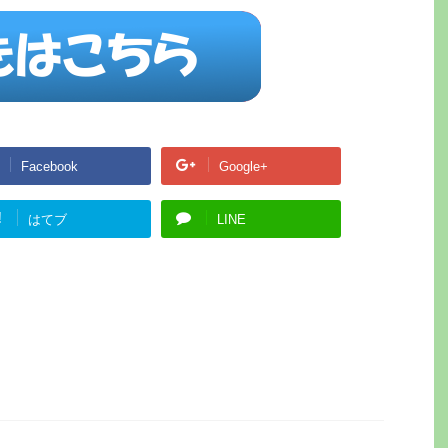
Facebook
Google+
!
はてブ
LINE