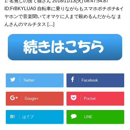
1: 名無しの捨て猫さん 2018/11/13(火) 08:47:54.87
ID:FrBKYLUA0 自転車に乗りながらもスマホポチポチ&イ
ヤホンで音楽聞いてオマケに人まで殺めるんだからな ま
んさんのマルチタス […]
Twitter
Facebook
Google+
Pocket
B!
はてブ
LINE