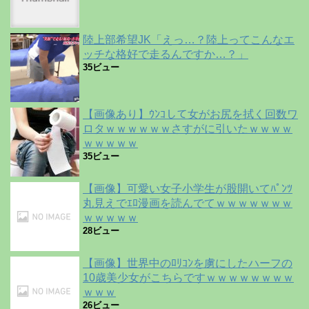
陸上部希望JK「えっ…？陸上ってこんなエ
ッチな格好で走るんですか…？」
35ビュー
【画像あり】ｳﾝｺして女がお尻を拭く回数ワ
ロタｗｗｗｗｗｗさすがに引いたｗｗｗｗ
ｗｗｗｗｗ
35ビュー
【画像】可愛い女子小学生が股開いてﾊﾟﾝﾂ
丸見えでｴﾛ漫画を読んでてｗｗｗｗｗｗｗ
ｗｗｗｗｗ
28ビュー
【画像】世界中のﾛﾘｺﾝを虜にしたハーフの
10歳美少女がこちらですｗｗｗｗｗｗｗｗ
ｗｗｗ
26ビュー