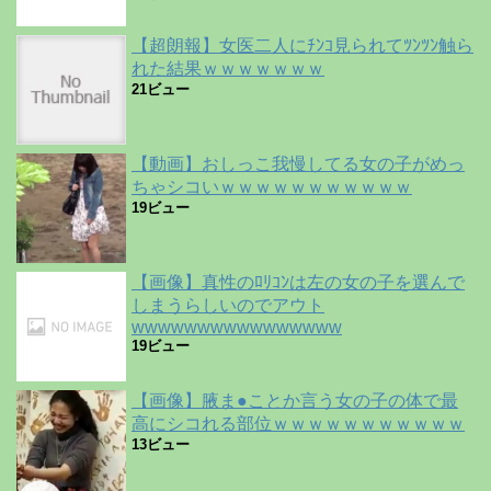
【超朗報】女医二人にﾁﾝｺ見られてﾂﾝﾂﾝ触ら
れた結果ｗｗｗｗｗｗｗ
21ビュー
【動画】おしっこ我慢してる女の子がめっ
ちゃシコいｗｗｗｗｗｗｗｗｗｗｗ
19ビュー
【画像】真性のﾛﾘｺﾝは左の女の子を選んで
しまうらしいのでアウト
wwwwwwwwwwwwwwww
19ビュー
【画像】腋ま●ことか言う女の子の体で最
高にシコれる部位ｗｗｗｗｗｗｗｗｗｗｗ
13ビュー