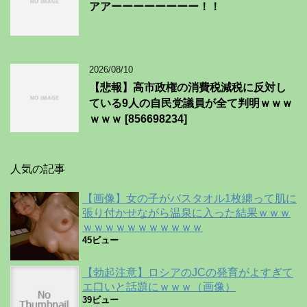
アアーーーーーーーー！！
2026/08/10
【悲報】高市政権の消費税減税に反対し
ている9人の自民党議員が全て判明ｗｗｗ
ｗｗｗ [856698234]
人気の記事
【画像】女の子がバスタオル1枚纏って肌に
張り付かせながら温泉に入った結果ｗｗｗ
ｗｗｗｗｗｗｗｗｗｗｗ
45ビュー
【勃起注意】ロシアのJCの発育がよすぎて
エ口いと話題にｗｗｗ（画像）
39ビュー