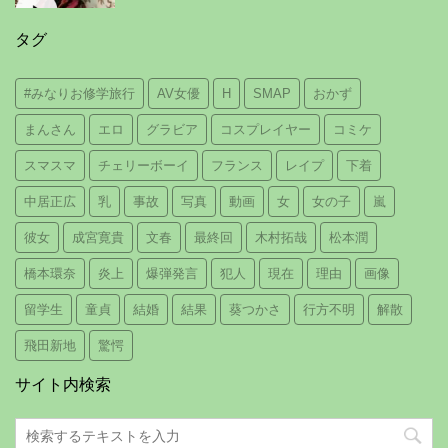
タグ
#みなりお修学旅行
AV女優
H
SMAP
おかず
まんさん
エロ
グラビア
コスプレイヤー
コミケ
スマスマ
チェリーボーイ
フランス
レイプ
下着
中居正広
乳
事故
写真
動画
女
女の子
嵐
彼女
成宮寛貴
文春
最終回
木村拓哉
松本潤
橋本環奈
炎上
爆弾発言
犯人
現在
理由
画像
留学生
童貞
結婚
結果
葵つかさ
行方不明
解散
飛田新地
驚愕
サイト内検索