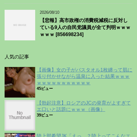
2026/08/10
【悲報】高市政権の消費税減税に反対し
ている9人の自民党議員が全て判明ｗｗｗ
ｗｗｗ [856698234]
人気の記事
【画像】女の子がバスタオル1枚纏って肌に
張り付かせながら温泉に入った結果ｗｗｗ
ｗｗｗｗｗｗｗｗｗｗｗ
45ビュー
【勃起注意】ロシアのJCの発育がよすぎて
エ口いと話題にｗｗｗ（画像）
39ビュー
陸上部希望JK「えっ…？陸上ってこんなエ