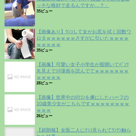
ッチな格好で走るんですか…？」
35ビュー
【画像あり】ｳﾝｺして女がお尻を拭く回数ワ
ロタｗｗｗｗｗｗさすがに引いたｗｗｗｗ
ｗｗｗｗｗ
35ビュー
【画像】可愛い女子小学生が股開いてﾊﾟﾝﾂ
丸見えでｴﾛ漫画を読んでてｗｗｗｗｗｗｗ
ｗｗｗｗｗ
28ビュー
【画像】世界中のﾛﾘｺﾝを虜にしたハーフの
10歳美少女がこちらですｗｗｗｗｗｗｗｗ
ｗｗｗ
26ビュー
【超朗報】女医二人にﾁﾝｺ見られてﾂﾝﾂﾝ触ら