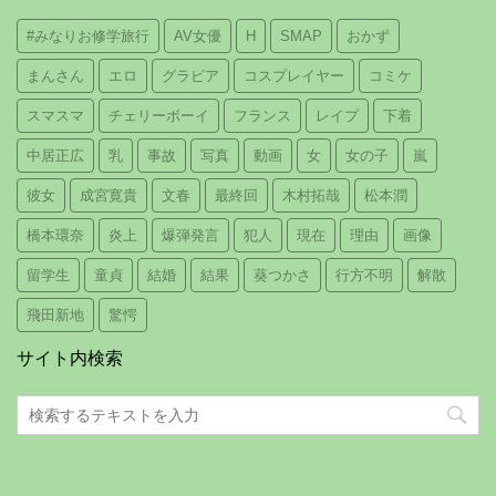
#みなりお修学旅行
AV女優
H
SMAP
おかず
まんさん
エロ
グラビア
コスプレイヤー
コミケ
スマスマ
チェリーボーイ
フランス
レイプ
下着
中居正広
乳
事故
写真
動画
女
女の子
嵐
彼女
成宮寛貴
文春
最終回
木村拓哉
松本潤
橋本環奈
炎上
爆弾発言
犯人
現在
理由
画像
留学生
童貞
結婚
結果
葵つかさ
行方不明
解散
飛田新地
驚愕
サイト内検索