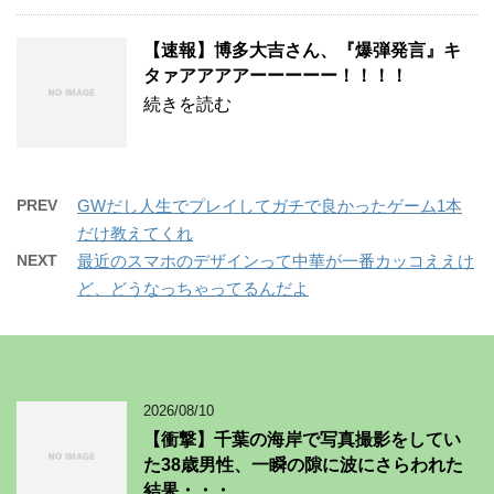
【速報】博多大吉さん、『爆弾発言』キ
タァアアアアーーーーー！！！！
続きを読む
PREV
GWだし人生でプレイしてガチで良かったゲーム1本
だけ教えてくれ
NEXT
最近のスマホのデザインって中華が一番カッコええけ
ど、どうなっちゃってるんだよ
2026/08/10
【衝撃】千葉の海岸で写真撮影をしてい
た38歳男性、一瞬の隙に波にさらわれた
結果・・・