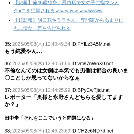
【悲報】俺46歳独身。風俗店で女の子に指マンと
ク●ニを絶賛されるｗｗｗｗｗｗｗwwww
【超悲報】明日花キララさん、専門家からあまりに
も非情な一言を告げられる
35:
2025/05/08(木) 12:40:49.34
ID:FYILz3A5M.net
もう純愛やん…
36:
2025/05/08(木) 12:40:51.66
ID:vm87nWoX0.net
不倫なんてのは女側は本気でも男側は都合の良いま
〇ことしか思ってないからなぁ
37:
2025/05/08(木) 12:44:25.99
ID:BPyCwTjtd.net
レポーター「奥様と永野さんどちらを愛してます
か？」
田中圭「それをここでいうと問題になる」
38:
2025/05/08(木) 12:46:23.69
ID:CH2e6ND7d.net