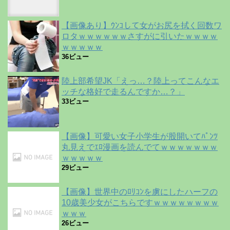
【画像あり】ｳﾝｺして女がお尻を拭く回数ワ
ロタｗｗｗｗｗｗさすがに引いたｗｗｗｗ
ｗｗｗｗｗ
36ビュー
陸上部希望JK「えっ…？陸上ってこんなエ
ッチな格好で走るんですか…？」
33ビュー
【画像】可愛い女子小学生が股開いてﾊﾟﾝﾂ
丸見えでｴﾛ漫画を読んでてｗｗｗｗｗｗｗ
ｗｗｗｗｗ
29ビュー
【画像】世界中のﾛﾘｺﾝを虜にしたハーフの
10歳美少女がこちらですｗｗｗｗｗｗｗｗ
ｗｗｗ
26ビュー