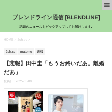
ブレンドライン通信 [BLENDLINE]
話題のニュースをピックアップしてお届けします♪
HOME
>
2ch.sc
>
2ch.sc
matome
速報
【悲報】田中圭「もうお終いだあ。離婚
だあ」
投稿日：
2025-05-09