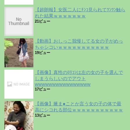
【超朗報】女医二人にﾁﾝｺ見られてﾂﾝﾂﾝ触ら
れた結果ｗｗｗｗｗｗｗ
21ビュー
【動画】おしっこ我慢してる女の子がめっ
ちゃシコいｗｗｗｗｗｗｗｗｗｗｗ
19ビュー
【画像】真性のﾛﾘｺﾝは左の女の子を選んで
しまうらしいのでアウト
wwwwwwwwwwwwwwww
17ビュー
【画像】腋ま●ことか言う女の子の体で最
高にシコれる部位ｗｗｗｗｗｗｗｗｗｗｗ
13ビュー