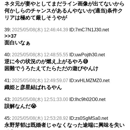
ネタ元が妻やとしてまだライン画像が出てないから
何かしらのチャンスがあるんやないか(適当)条件ク
リアは極めて厳しそうやが
39:
2025/05/08(木) 12:46:44.39
ID:7mC7N1J30.net
>>37
面白いなぁ
40:
2025/05/08(木) 12:48:55.55
ID:uwPojth30.net
逆に今の状況のが燃え上がるやろ😅
困難でうろたえてたらただの遊びやんけ
41:
2025/05/08(木) 12:49:59.07
ID:xvHLMZMZ0.net
織姫と彦星結ばれるやん
43:
2025/05/08(木) 12:51:33.00
ID:lhc9h02O0.net
誤解なんだ😭
45:
2025/05/08(木) 12:53:28.92
ID:zs0SgMSa0.net
永野芽郁は既婚者じゃなくなった途端に興味を失い