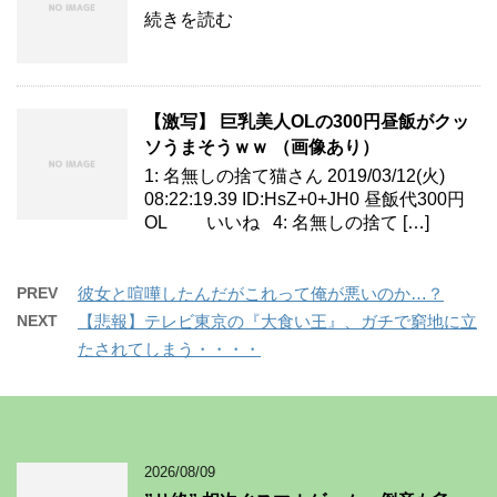
続きを読む
【激写】 巨乳美人OLの300円昼飯がクッ
ソうまそうｗｗ （画像あり）
1: 名無しの捨て猫さん 2019/03/12(火)
08:22:19.39 ID:HsZ+0+JH0 昼飯代300円
OL いいね 4: 名無しの捨て […]
PREV
彼女と喧嘩したんだがこれって俺が悪いのか…？
NEXT
【悲報】テレビ東京の『大食い王』、ガチで窮地に立
たされてしまう・・・・
2026/08/09