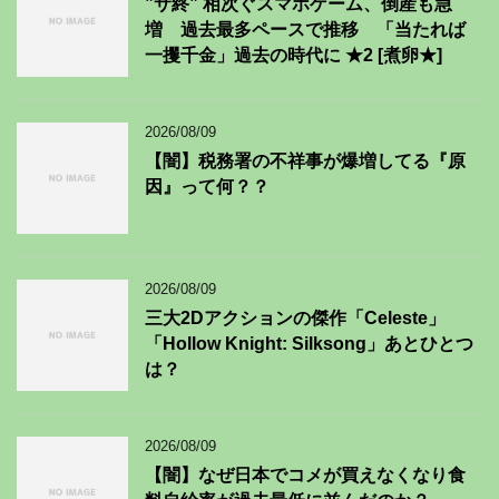
”サ終” 相次ぐスマホゲーム、倒産も急
増 過去最多ペースで推移 「当たれば
一攫千金」過去の時代に ★2 [煮卵★]
2026/08/09
【闇】税務署の不祥事が爆増してる『原
因』って何？？
2026/08/09
三大2Dアクションの傑作「Celeste」
「Hollow Knight: Silksong」あとひとつ
は？
2026/08/09
【闇】なぜ日本でコメが買えなくなり食