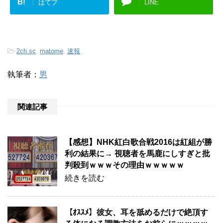
B!
はてブ
LINE
-
2ch.sc
,
matome
,
速報
執筆者：
男
関連記事
【感想】NHK紅白歌合戦2016は紅組が勝
利の結果に→ 視聴者を馬鹿にしすぎと批
判殺到ｗｗｗその理由ｗｗｗｗｗ
続きを読む
【ｵｽｽﾒ】彼女、耳を舐めるだけで絶頂す