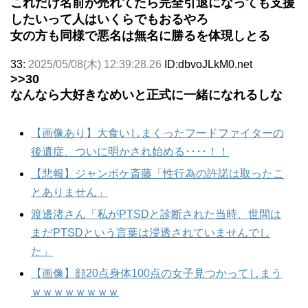
これだけ名前が売れてたら完全引退になっても支援
したいって人はいくらでもおるやろ
女の方も同様で悪名は無名に勝るを体現しとる
33:
2025/05/08(木) 12:39:28.26
ID:dbvoJLkM0.net
>>30
なんなら大好きなめいと正式に一緒になれるしな
【画像あり】大食いしまくったフードファイターの
後遺症、ついに明かされ始める････！！
【悲報】ジャンポケ斎藤「性行為の許諾は取ったこ
とありません」
渡邊渚さん「私がPTSDと診断された当時、世間は
まだPTSDという言葉は浸透されていませんでし
た」
【画像】顔20点身体100点の女子見つかってしまう
ｗｗｗｗｗｗｗｗ