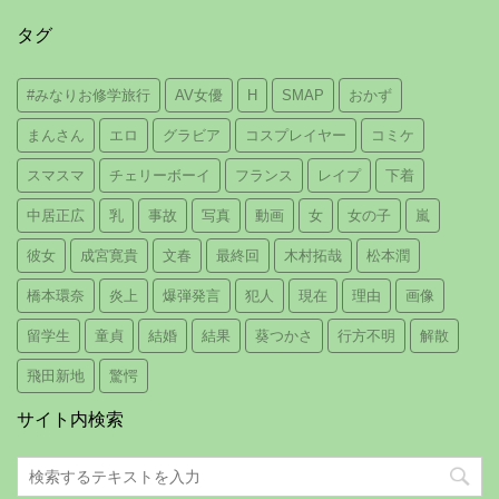
タグ
#みなりお修学旅行
AV女優
H
SMAP
おかず
まんさん
エロ
グラビア
コスプレイヤー
コミケ
スマスマ
チェリーボーイ
フランス
レイプ
下着
中居正広
乳
事故
写真
動画
女
女の子
嵐
彼女
成宮寛貴
文春
最終回
木村拓哉
松本潤
橋本環奈
炎上
爆弾発言
犯人
現在
理由
画像
留学生
童貞
結婚
結果
葵つかさ
行方不明
解散
飛田新地
驚愕
サイト内検索