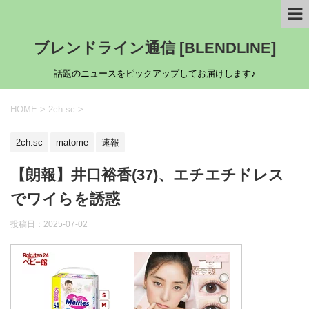
ブレンドライン通信 [BLENDLINE]
話題のニュースをピックアップしてお届けします♪
HOME
>
2ch.sc
>
2ch.sc
matome
速報
【朗報】井口裕香(37)、エチエチドレス
でワイらを誘惑
投稿日：
2025-07-02