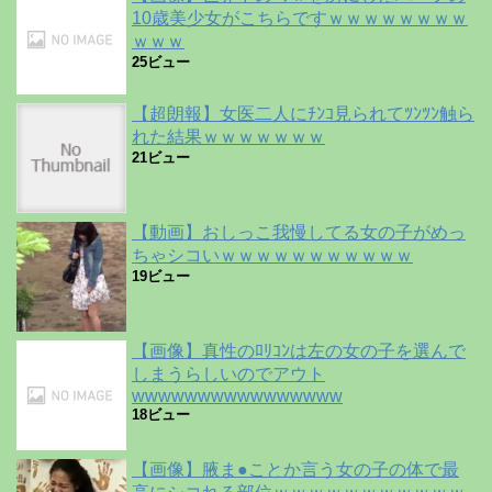
10歳美少女がこちらですｗｗｗｗｗｗｗｗ
ｗｗｗ
25ビュー
【超朗報】女医二人にﾁﾝｺ見られてﾂﾝﾂﾝ触ら
れた結果ｗｗｗｗｗｗｗ
21ビュー
【動画】おしっこ我慢してる女の子がめっ
ちゃシコいｗｗｗｗｗｗｗｗｗｗｗ
19ビュー
【画像】真性のﾛﾘｺﾝは左の女の子を選んで
しまうらしいのでアウト
wwwwwwwwwwwwwwww
18ビュー
【画像】腋ま●ことか言う女の子の体で最