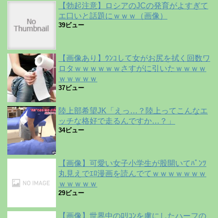
【勃起注意】ロシアのJCの発育がよすぎて
エ口いと話題にｗｗｗ（画像）
39ビュー
【画像あり】ｳﾝｺして女がお尻を拭く回数ワ
ロタｗｗｗｗｗｗさすがに引いたｗｗｗｗ
ｗｗｗｗｗ
37ビュー
陸上部希望JK「えっ…？陸上ってこんなエ
ッチな格好で走るんですか…？」
34ビュー
【画像】可愛い女子小学生が股開いてﾊﾟﾝﾂ
丸見えでｴﾛ漫画を読んでてｗｗｗｗｗｗｗ
ｗｗｗｗｗ
29ビュー
【画像】世界中のﾛﾘｺﾝを虜にしたハーフの