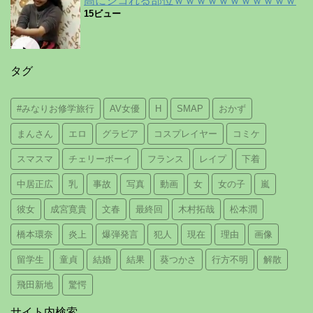
高にシコれる部位ｗｗｗｗｗｗｗｗｗｗｗ
15ビュー
タグ
#みなりお修学旅行
AV女優
H
SMAP
おかず
まんさん
エロ
グラビア
コスプレイヤー
コミケ
スマスマ
チェリーボーイ
フランス
レイプ
下着
中居正広
乳
事故
写真
動画
女
女の子
嵐
彼女
成宮寛貴
文春
最終回
木村拓哉
松本潤
橋本環奈
炎上
爆弾発言
犯人
現在
理由
画像
留学生
童貞
結婚
結果
葵つかさ
行方不明
解散
飛田新地
驚愕
サイト内検索