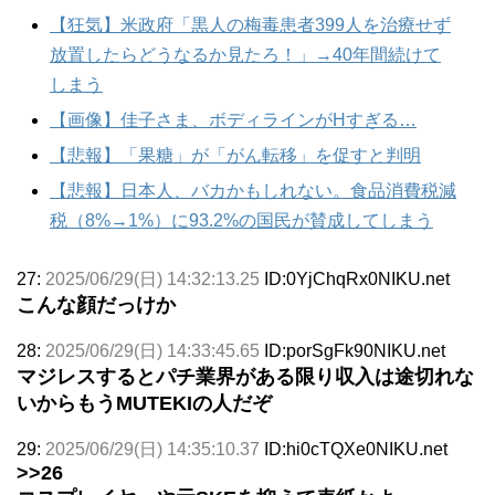
【狂気】米政府「黒人の梅毒患者399人を治療せず
放置したらどうなるか見たろ！」→40年間続けて
しまう
【画像】佳子さま、ボディラインがHすぎる…
【悲報】「果糖」が「がん転移」を促すと判明
【悲報】日本人、バカかもしれない。食品消費税減
税（8%→1%）に93.2%の国民が賛成してしまう
27:
2025/06/29(日) 14:32:13.25
ID:0YjChqRx0NIKU.net
こんな顔だっけか
28:
2025/06/29(日) 14:33:45.65
ID:porSgFk90NIKU.net
マジレスするとパチ業界がある限り収入は途切れな
いからもうMUTEKIの人だぞ
29:
2025/06/29(日) 14:35:10.37
ID:hi0cTQXe0NIKU.net
>>26