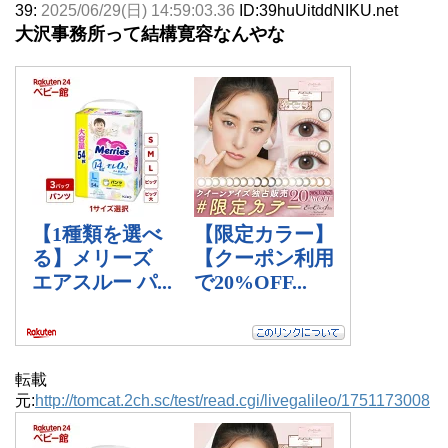
39:
2025/06/29(日) 14:59:03.36
ID:39huUitddNIKU.net
大沢事務所って結構寛容なんやな
転載
元:
http://tomcat.2ch.sc/test/read.cgi/livegalileo/1751173008