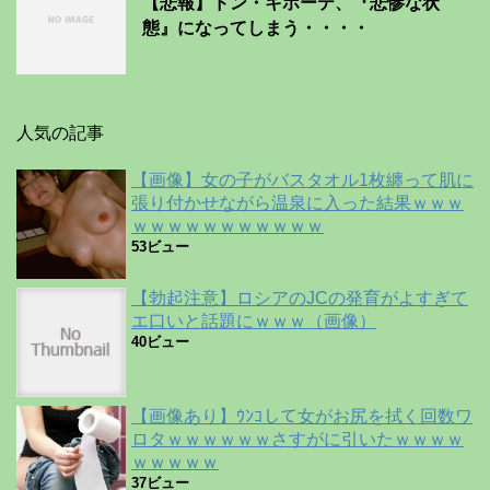
【悲報】ドン・キホーテ、『悲惨な状
態』になってしまう・・・・
人気の記事
【画像】女の子がバスタオル1枚纏って肌に
張り付かせながら温泉に入った結果ｗｗｗ
ｗｗｗｗｗｗｗｗｗｗｗ
53ビュー
【勃起注意】ロシアのJCの発育がよすぎて
エ口いと話題にｗｗｗ（画像）
40ビュー
【画像あり】ｳﾝｺして女がお尻を拭く回数ワ
ロタｗｗｗｗｗｗさすがに引いたｗｗｗｗ
ｗｗｗｗｗ
37ビュー