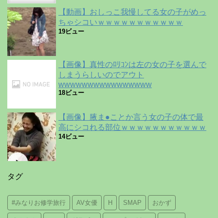
【動画】おしっこ我慢してる女の子がめっ
ちゃシコいｗｗｗｗｗｗｗｗｗｗｗ
19ビュー
【画像】真性のﾛﾘｺﾝは左の女の子を選んで
しまうらしいのでアウト
wwwwwwwwwwwwwwww
18ビュー
【画像】腋ま●ことか言う女の子の体で最
高にシコれる部位ｗｗｗｗｗｗｗｗｗｗｗ
14ビュー
タグ
#みなりお修学旅行
AV女優
H
SMAP
おかず