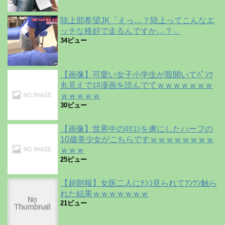
陸上部希望JK「えっ…？陸上ってこんなエ
ッチな格好で走るんですか…？」
34ビュー
【画像】可愛い女子小学生が股開いてﾊﾟﾝﾂ
丸見えでｴﾛ漫画を読んでてｗｗｗｗｗｗｗ
ｗｗｗｗｗ
30ビュー
【画像】世界中のﾛﾘｺﾝを虜にしたハーフの
10歳美少女がこちらですｗｗｗｗｗｗｗｗ
ｗｗｗ
25ビュー
【超朗報】女医二人にﾁﾝｺ見られてﾂﾝﾂﾝ触ら
れた結果ｗｗｗｗｗｗｗ
21ビュー