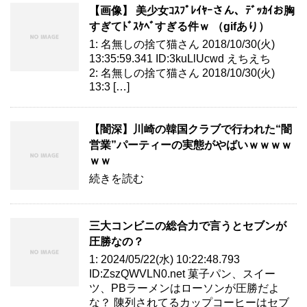
【画像】 美少女ｺｽﾌﾟﾚｲﾔｰさん、ﾃﾞｯｶｲお胸
すぎてﾄﾞｽｹﾍﾞすぎる件ｗ （gifあり）
1: 名無しの捨て猫さん 2018/10/30(火)
13:35:59.341 ID:3kuLlUcwd えちえち
2: 名無しの捨て猫さん 2018/10/30(火)
13:3 […]
【闇深】川崎の韓国クラブで行われた“闇
営業”パーティーの実態がやばいｗｗｗｗ
ｗｗ
続きを読む
三大コンビニの総合力で言うとセブンが
圧勝なの？
1: 2024/05/22(水) 10:22:48.793
ID:ZszQWVLN0.net 菓子パン、スイー
ツ、PBラーメンはローソンが圧勝だよ
な？ 陳列されてるカップコーヒーはセブ