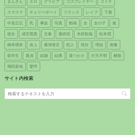
まんさん
エロ
グラビア
コスプレイヤー
コミケ
スマスマ
チェリーボーイ
フランス
レイプ
下着
中居正広
乳
事故
写真
動画
女
女の子
嵐
彼女
成宮寛貴
文春
最終回
木村拓哉
松本潤
橋本環奈
炎上
爆弾発言
犯人
現在
理由
画像
留学生
童貞
結婚
結果
葵つかさ
行方不明
解散
飛田新地
驚愕
サイト内検索