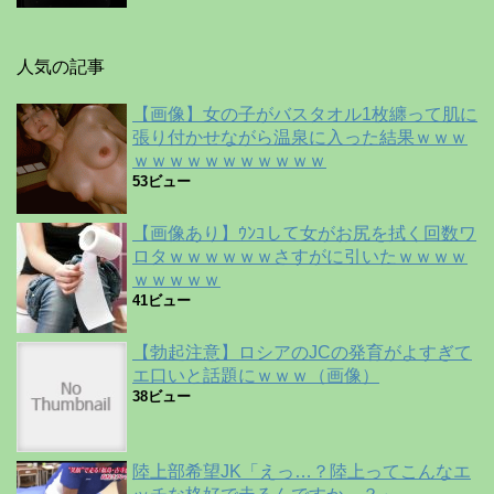
人気の記事
【画像】女の子がバスタオル1枚纏って肌に
張り付かせながら温泉に入った結果ｗｗｗ
ｗｗｗｗｗｗｗｗｗｗｗ
53ビュー
【画像あり】ｳﾝｺして女がお尻を拭く回数ワ
ロタｗｗｗｗｗｗさすがに引いたｗｗｗｗ
ｗｗｗｗｗ
41ビュー
【勃起注意】ロシアのJCの発育がよすぎて
エ口いと話題にｗｗｗ（画像）
38ビュー
陸上部希望JK「えっ…？陸上ってこんなエ