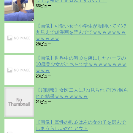
ッチな格好で走るんですか…？」
33ビュー
【画像】可愛い女子小学生が股開いてﾊﾟﾝﾂ
丸見えでｴﾛ漫画を読んでてｗｗｗｗｗｗｗ
ｗｗｗｗｗ
28ビュー
【画像】世界中のﾛﾘｺﾝを虜にしたハーフの
10歳美少女がこちらですｗｗｗｗｗｗｗｗ
ｗｗｗ
23ビュー
【超朗報】女医二人にﾁﾝｺ見られてﾂﾝﾂﾝ触ら
れた結果ｗｗｗｗｗｗｗ
21ビュー
【画像】真性のﾛﾘｺﾝは左の女の子を選んで
しまうらしいのでアウト