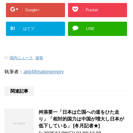
Google+
Pocket
B!
はてブ
LINE
-
国内ニュース
,
速報
執筆者：
akb48matomemory
関連記事
舛添要一「日本は亡国への道をひた走
り」「相対的国力は中国が増大し日本が
低下している」 [冬月記者★]