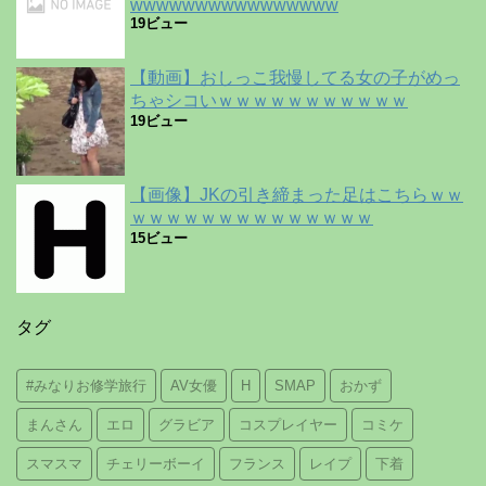
wwwwwwwwwwwwwwww
19ビュー
【動画】おしっこ我慢してる女の子がめっ
ちゃシコいｗｗｗｗｗｗｗｗｗｗｗ
19ビュー
【画像】JKの引き締まった足はこちらｗｗ
ｗｗｗｗｗｗｗｗｗｗｗｗｗｗ
15ビュー
タグ
#みなりお修学旅行
AV女優
H
SMAP
おかず
まんさん
エロ
グラビア
コスプレイヤー
コミケ
スマスマ
チェリーボーイ
フランス
レイプ
下着