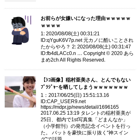
お前らが女嫌いになった理由ｗｗｗｗｗ
ｗｗｗｗ
1: 2020/08/08(土) 00:31:21
ID:qYguK6V7p.net 元カノに酷いことされ
たからやろ？ 2: 2020/08/08(土) 00:31:47
ID:fb4dLACc0.n … Copyright © 2020 あら
まめ2ch All Rights Reserved.
【ｼｺ画像】稲村亜美さん、とんでもない
ﾌﾞﾗｼﾞｬｰを晒してしまうｗｗｗｗｗｗｗ
1：2017/06/25(日) 15:51:13.16
ID:CAP_USER9.net
https://mdpr.jp/news/detail/1696165
2017.06.25 13:19 タレントの稲村亜美が
25日、都内で1st写真集「どまんなか」
（小学館刊）の発売記念イベントを行っ
た。 バットを豪快に振り抜く“神スイン
グ”で話題…