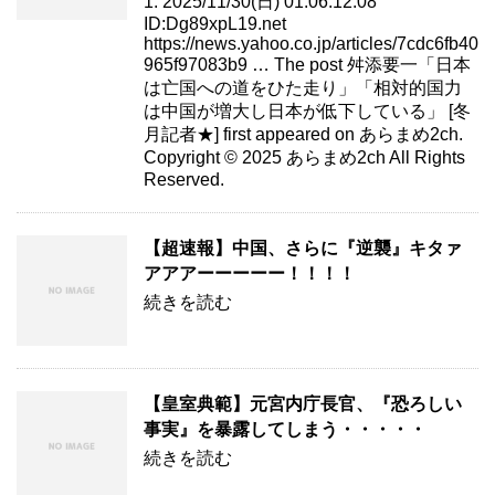
1: 2025/11/30(日) 01:06:12.08
ID:Dg89xpL19.net
https://news.yahoo.co.jp/articles/7cdc6fb40
965f97083b9 … The post 舛添要一「日本
は亡国への道をひた走り」「相対的国力
は中国が増大し日本が低下している」 [冬
月記者★] first appeared on あらまめ2ch.
Copyright © 2025 あらまめ2ch All Rights
Reserved.
【超速報】中国、さらに『逆襲』キタァ
アアアーーーーー！！！！
続きを読む
【皇室典範】元宮内庁長官、『恐ろしい
事実』を暴露してしまう・・・・・
続きを読む