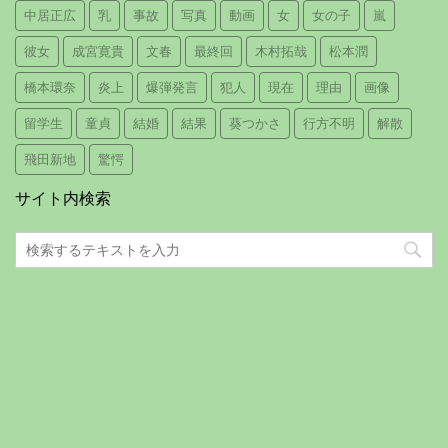
中居正広
乳
事故
写真
動画
女
女の子
嵐
彼女
成宮寛貴
文春
最終回
木村拓哉
松本潤
橋本環奈
炎上
爆弾発言
犯人
現在
理由
画像
留学生
童貞
結婚
結果
葵つかさ
行方不明
解散
飛田新地
驚愕
サイト内検索