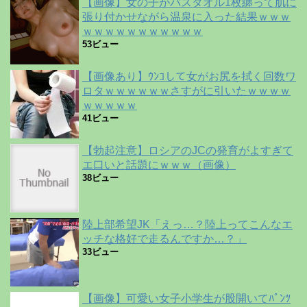
【画像】女の子がバスタオル1枚纏って肌に
張り付かせながら温泉に入った結果ｗｗｗ
ｗｗｗｗｗｗｗｗｗｗｗ
53ビュー
【画像あり】ｳﾝｺして女がお尻を拭く回数ワ
ロタｗｗｗｗｗｗさすがに引いたｗｗｗｗ
ｗｗｗｗｗ
41ビュー
【勃起注意】ロシアのJCの発育がよすぎて
エ口いと話題にｗｗｗ（画像）
38ビュー
陸上部希望JK「えっ…？陸上ってこんなエ
ッチな格好で走るんですか…？」
33ビュー
【画像】可愛い女子小学生が股開いてﾊﾟﾝﾂ