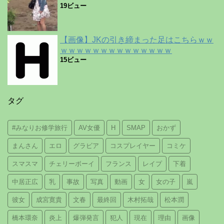
19ビュー
【画像】JKの引き締まった足はこちらｗｗ
ｗｗｗｗｗｗｗｗｗｗｗｗｗｗ
15ビュー
タグ
#みなりお修学旅行
AV女優
H
SMAP
おかず
まんさん
エロ
グラビア
コスプレイヤー
コミケ
スマスマ
チェリーボーイ
フランス
レイプ
下着
中居正広
乳
事故
写真
動画
女
女の子
嵐
彼女
成宮寛貴
文春
最終回
木村拓哉
松本潤
橋本環奈
炎上
爆弾発言
犯人
現在
理由
画像