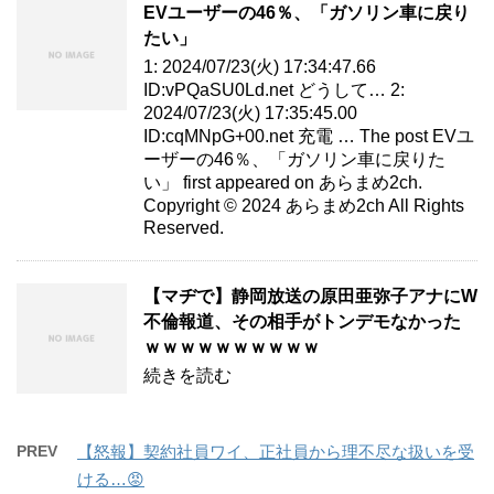
EVユーザーの46％、「ガソリン車に戻り
たい」
1: 2024/07/23(火) 17:34:47.66
ID:vPQaSU0Ld.net どうして… 2:
2024/07/23(火) 17:35:45.00
ID:cqMNpG+00.net 充電 … The post EVユ
ーザーの46％、「ガソリン車に戻りた
い」 first appeared on あらまめ2ch.
Copyright © 2024 あらまめ2ch All Rights
Reserved.
【マヂで】静岡放送の原田亜弥子アナにW
不倫報道、その相手がトンデモなかった
ｗｗｗｗｗｗｗｗｗｗ
続きを読む
PREV
【怒報】契約社員ワイ、正社員から理不尽な扱いを受
ける…😡