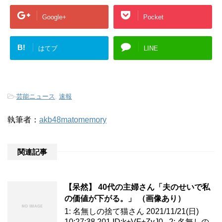
Google+
Pocket
B!
はてブ
LINE
-
芸能ニュース
,
速報
執筆者：
akb48matomemory
関連記事
【呆然】 40代の主婦さん「夫のせいで私
の価値が下がる。」 （画像あり）
1: 名無しの捨て猫さん 2021/11/21(日)
10:27:38.201 ID:k+VF+ZyJ0 2: 名無しの