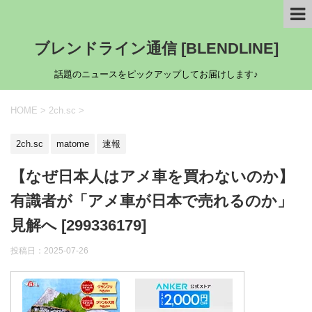
ブレンドライン通信 [BLENDLINE]
話題のニュースをピックアップしてお届けします♪
HOME
>
2ch.sc
>
2ch.sc
matome
速報
【なぜ日本人はアメ車を買わないのか】
有識者が「アメ車が日本で売れるのか」
見解へ [299336179]
投稿日：
2025-07-26