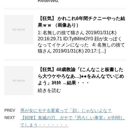
Reserved.
【狂気】 かれこれ6年間チクニーやった結
果ｗｗ （画像あり）
1: 名無しの捨て猫さん 2019/01/31(木)
20:16:29.71 ID:TytM/mOY0 顔が女っぽく
なってイケメンになった 4: 名無しの捨て
猫さん 2019/01/31(木) 20:17: […]
【狂気】48歳教諭「(こんなこと板書した
ら大ウケやろなあ…)●●をみんなでいじめ
よう」ｶｷｶｷ →結果・・・
続きを読む
PREV
男が女にモテる要素って「顔」じゃないよな？
NEXT
【戦慄】鬼滅の刃、ガチで『恐ろしい事実』が判明し
てしまう・・・・・・・