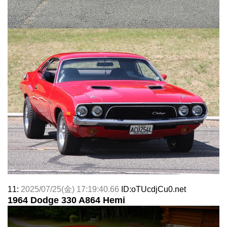
11:
2025/07/25(金) 17:19:40.66
ID:oTUcdjCu0.net
1964 Dodge 330 A864 Hemi