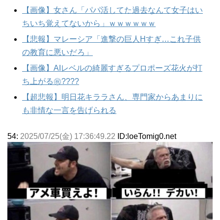
【画像】女さん「パパ活してた過去なんて女子はい
ちいち覚えてないから」ｗｗｗｗｗｗ
【悲報】マレーシア「進撃の巨人Hすぎ…これ子供
の教育に悪いだろ」
【画像】AIレベルの綺麗すぎるプロポーズ花火が打
ち上がる㊗????
【超悲報】明日花キララさん、専門家からあまりに
も非情な一言を告げられる
54:
2025/07/25(金) 17:36:49.22
ID:loeTomig0.net