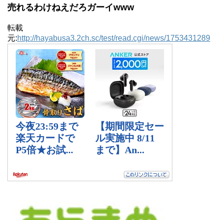
売れるわけねえだろガーイwww
転載
元:
http://hayabusa3.2ch.sc/test/read.cgi/news/1753431289