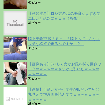
45ビュー
【勃起注意】ロシアのJCの発育がよすぎて
エ口いと話題にｗｗｗ（画像）
39ビュー
陸上部希望JK「えっ…？陸上ってこんなエ
ッチな格好で走るんですか…？」
35ビュー
【画像あり】ｳﾝｺして女がお尻を拭く回数ワ
ロタｗｗｗｗｗｗさすがに引いたｗｗｗｗ
ｗｗｗｗｗ
35ビュー
【画像】可愛い女子小学生が股開いてﾊﾟﾝﾂ
丸見えでｴﾛ漫画を読んでてｗｗｗｗｗｗｗ
ｗｗｗｗｗ
28ビュー