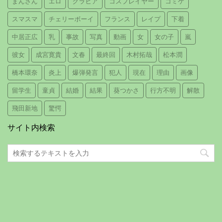
まんさん
エロ
グラビア
コスプレイヤー
コミケ
スマスマ
チェリーボーイ
フランス
レイプ
下着
中居正広
乳
事故
写真
動画
女
女の子
嵐
彼女
成宮寛貴
文春
最終回
木村拓哉
松本潤
橋本環奈
炎上
爆弾発言
犯人
現在
理由
画像
留学生
童貞
結婚
結果
葵つかさ
行方不明
解散
飛田新地
驚愕
サイト内検索