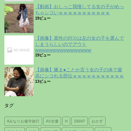
【動画】おしっこ我慢してる女の子がめっ
ちゃシコいｗｗｗｗｗｗｗｗｗｗｗ
19ビュー
【画像】真性のﾛﾘｺﾝは左の女の子を選んで
しまうらしいのでアウト
wwwwwwwwwwwwwwww
19ビュー
【画像】腋ま●ことか言う女の子の体で最
高にシコれる部位ｗｗｗｗｗｗｗｗｗｗｗ
13ビュー
タグ
#みなりお修学旅行
AV女優
H
SMAP
おかず