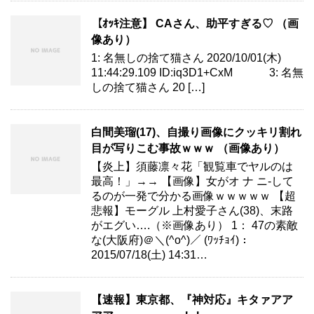
【ｵｯｷ注意】 CAさん、助平すぎる♡ （画
像あり）
1: 名無しの捨て猫さん 2020/10/01(木)
11:44:29.109 ID:iq3D1+CxM 3: 名無
しの捨て猫さん 20 […]
白間美瑠(17)、自撮り画像にクッキリ割れ
目が写りこむ事故ｗｗｗ （画像あり）
【炎上】須藤凛々花「観覧車でヤルのは
最高！」→→ 【画像】女がオ ナ ニ-して
るのが一発で分かる画像ｗｗｗｗｗ 【超
悲報】モーグル 上村愛子さん(38)、末路
がエグい….（※画像あり） 1： 47の素敵
な(大阪府)＠＼(^o^)／ (ﾜｯﾁｮｲ)：
2015/07/18(土) 14:31…
【速報】東京都、『神対応』キタァアア