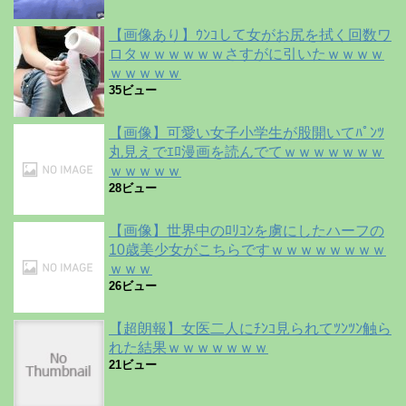
【画像あり】ｳﾝｺして女がお尻を拭く回数ワ
ロタｗｗｗｗｗｗさすがに引いたｗｗｗｗ
ｗｗｗｗｗ
35ビュー
【画像】可愛い女子小学生が股開いてﾊﾟﾝﾂ
丸見えでｴﾛ漫画を読んでてｗｗｗｗｗｗｗ
ｗｗｗｗｗ
28ビュー
【画像】世界中のﾛﾘｺﾝを虜にしたハーフの
10歳美少女がこちらですｗｗｗｗｗｗｗｗ
ｗｗｗ
26ビュー
【超朗報】女医二人にﾁﾝｺ見られてﾂﾝﾂﾝ触ら
れた結果ｗｗｗｗｗｗｗ
21ビュー