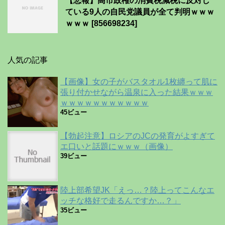
【悲報】高市政権の消費税減税に反対し
ている9人の自民党議員が全て判明ｗｗｗ
ｗｗｗ [856698234]
人気の記事
【画像】女の子がバスタオル1枚纏って肌に
張り付かせながら温泉に入った結果ｗｗｗ
ｗｗｗｗｗｗｗｗｗｗｗ
45ビュー
【勃起注意】ロシアのJCの発育がよすぎて
エ口いと話題にｗｗｗ（画像）
39ビュー
陸上部希望JK「えっ…？陸上ってこんなエ
ッチな格好で走るんですか…？」
35ビュー