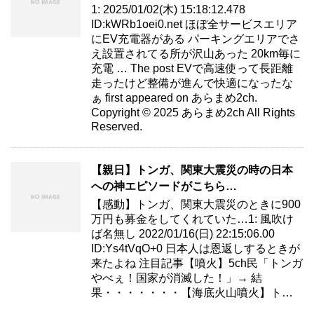
1: 2025/01/02(木) 15:18:12.478
ID:kWRb1oei0.net ほぼ全サービスエリア
にEV充電器がある パーキングエリアでさ
え設置されてる所が沢山あった 20km毎に
充電 … The post EVで高速使って長距離
走ったけど整備が進んで快適になったな
ぁ first appeared on あらまめ2ch.
Copyright © 2025 あらまめ2ch All Rights
Reserved.
【親日】トンガ、関東大震災の時の日本
への神エピソードがこちら…
【感動】トンガ、関東大震災のときに900
万円も募金をしてくれていた…1: 風吹け
ば名無し 2022/01/16(日) 22:15:06.00
ID:Ys4tVqO+0 日本人は恩返しするときが
来たよね 注目記事【噴火】5ch民「トンガ
やべぇ！国家が消滅した！」→ 結
果・・・・・・・【海底火山噴火】ト…