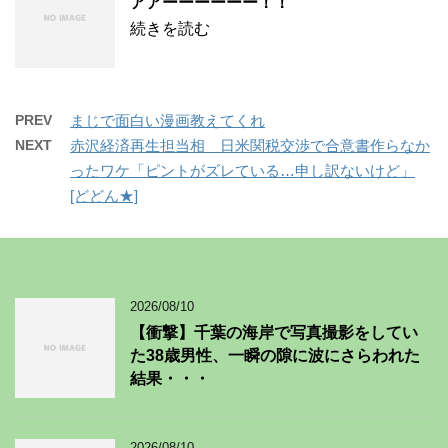
アアーーーーーー！！
続きを読む
PREV
まじで面白い漫画教えてくれ
NEXT
赤沢経済再生担当相 日米関税交渉で合意書作らなか
ったワケ「ピントがズレている…申し訳ないけど」
[どどん★]
2026/08/10
【衝撃】千葉の海岸で写真撮影をしてい
た38歳男性、一瞬の隙に波にさらわれた
結果・・・
2026/08/10