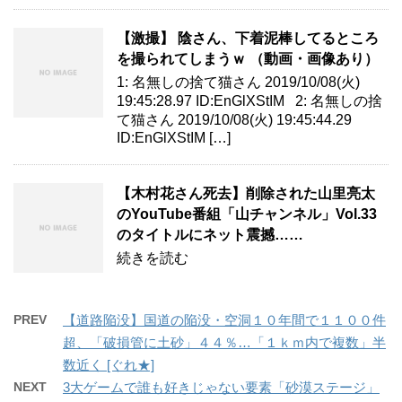
【激撮】 陰さん、下着泥棒してるところ
を撮られてしまうｗ （動画・画像あり）
1: 名無しの捨て猫さん 2019/10/08(火)
19:45:28.97 ID:EnGlXStIM 2: 名無しの捨
て猫さん 2019/10/08(火) 19:45:44.29
ID:EnGlXStIM […]
【木村花さん死去】削除された山里亮太
のYouTube番組「山チャンネル」Vol.33
のタイトルにネット震撼……
続きを読む
PREV
【道路陥没】国道の陥没・空洞１０年間で１１００件
超、「破損管に土砂」４４％…「１ｋｍ内で複数」半
数近く [ぐれ★]
NEXT
3大ゲームで誰も好きじゃない要素「砂漠ステージ」