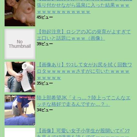
張り付かせながら温泉に入った結果ｗｗｗ
ｗｗｗｗｗｗｗｗｗｗｗ
45ビュー
【勃起注意】ロシアのJCの発育がよすぎて
エ口いと話題にｗｗｗ（画像）
39ビュー
【画像あり】ｳﾝｺして女がお尻を拭く回数ワ
ロタｗｗｗｗｗｗさすがに引いたｗｗｗｗ
ｗｗｗｗｗ
35ビュー
陸上部希望JK「えっ…？陸上ってこんなエ
ッチな格好で走るんですか…？」
34ビュー
【画像】可愛い女子小学生が股開いてﾊﾟﾝﾂ