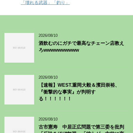
「壊れる武器」「釣り」
2026/08/10
酒飲むのにガチで最高なチェーン店教え
ろwwwwwwwwww
2026/08/10
【速報】WEST.重岡大毅＆濱田崇裕、
『衝撃的な事実』が判明す
る！！！！！！
2026/08/10
古市憲寿 中居正広問題で第三委を批判