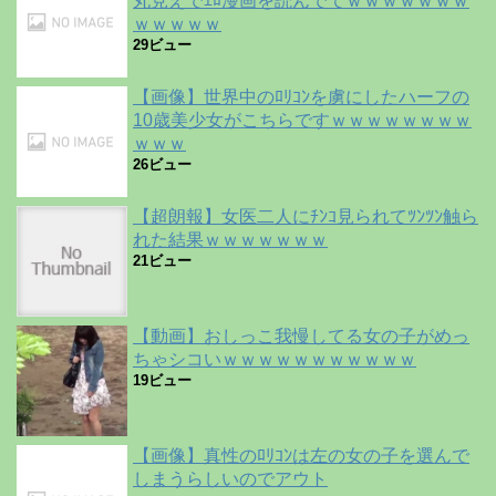
丸見えでｴﾛ漫画を読んでてｗｗｗｗｗｗｗ
ｗｗｗｗｗ
29ビュー
【画像】世界中のﾛﾘｺﾝを虜にしたハーフの
10歳美少女がこちらですｗｗｗｗｗｗｗｗ
ｗｗｗ
26ビュー
【超朗報】女医二人にﾁﾝｺ見られてﾂﾝﾂﾝ触ら
れた結果ｗｗｗｗｗｗｗ
21ビュー
【動画】おしっこ我慢してる女の子がめっ
ちゃシコいｗｗｗｗｗｗｗｗｗｗｗ
19ビュー
【画像】真性のﾛﾘｺﾝは左の女の子を選んで
しまうらしいのでアウト