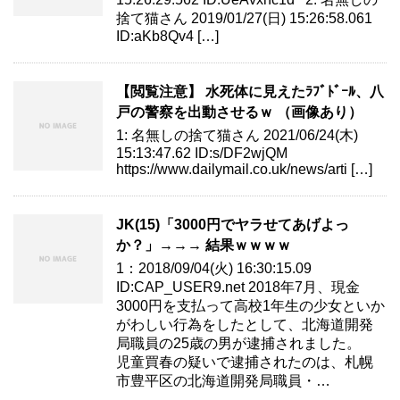
捨て猫さん 2019/01/27(日) 15:26:58.061
ID:aKb8Qv4 […]
【閲覧注意】 水死体に見えたﾗﾌﾞﾄﾞｰﾙ、八
戸の警察を出動させるｗ （画像あり）
1: 名無しの捨て猫さん 2021/06/24(木)
15:13:47.62 ID:s/DF2wjQM
https://www.dailymail.co.uk/news/arti […]
JK(15)「3000円でヤラせてあげよっ
か？」→→→ 結果ｗｗｗｗ
1：2018/09/04(火) 16:30:15.09
ID:CAP_USER9.net 2018年7月、現金
3000円を支払って高校1年生の少女といか
がわしい行為をしたとして、北海道開発
局職員の25歳の男が逮捕されました。
児童買春の疑いで逮捕されたのは、札幌
市豊平区の北海道開発局職員・…