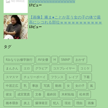
wwwwwwwwwwwwwwww
17ビュー
【画像】腋ま●ことか言う女の子の体で最
高にシコれる部位ｗｗｗｗｗｗｗｗｗｗｗ
13ビュー
タグ
#みなりお修学旅行
AV女優
H
SMAP
おかず
まんさん
エロ
グラビア
コスプレイヤー
コミケ
スマスマ
チェリーボーイ
フランス
レイプ
下着
中居正広
乳
事故
写真
動画
女
女の子
嵐
彼女
成宮寛貴
文春
最終回
木村拓哉
松本潤
橋本環奈
炎上
爆弾発言
犯人
現在
理由
画像