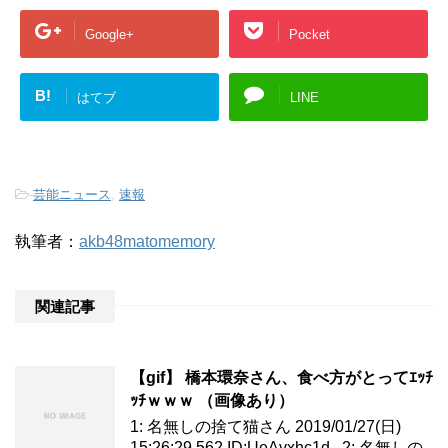
Google+
Pocket
B!
はてブ
LINE
-
芸能ニュース
,
速報
執筆者：
akb48matomemory
関連記事
【gif】 橋本環奈さん、食べ方がとってｴｯﾁ
ｯﾁｗｗｗ （画像あり）
1: 名無しの捨て猫さん 2019/01/27(日)
15:26:29.562 ID:UeAvxhc1d 2: 名無しの