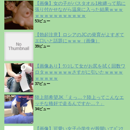
【画像】女の子がバスタオル1枚纏って肌に
張り付かせながら温泉に入った結果ｗｗｗ
ｗｗｗｗｗｗｗｗｗｗｗ
53ビュー
【勃起注意】ロシアのJCの発育がよすぎて
エ口いと話題にｗｗｗ（画像）
39ビュー
【画像あり】ｳﾝｺして女がお尻を拭く回数ワ
ロタｗｗｗｗｗｗさすがに引いたｗｗｗｗ
ｗｗｗｗｗ
37ビュー
陸上部希望JK「えっ…？陸上ってこんなエ
ッチな格好で走るんですか…？」
34ビュー
【画像】可愛い女子小学生が股開いてﾊﾟﾝﾂ