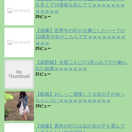
丸見えでｴﾛ漫画を読んでてｗｗｗｗｗｗｗ
ｗｗｗｗｗ
29ビュー
【画像】世界中のﾛﾘｺﾝを虜にしたハーフの
10歳美少女がこちらですｗｗｗｗｗｗｗｗ
ｗｗｗ
25ビュー
【超朗報】女医二人にﾁﾝｺ見られてﾂﾝﾂﾝ触ら
れた結果ｗｗｗｗｗｗｗ
21ビュー
【動画】おしっこ我慢してる女の子がめっ
ちゃシコいｗｗｗｗｗｗｗｗｗｗｗ
19ビュー
【画像】真性のﾛﾘｺﾝは左の女の子を選んで