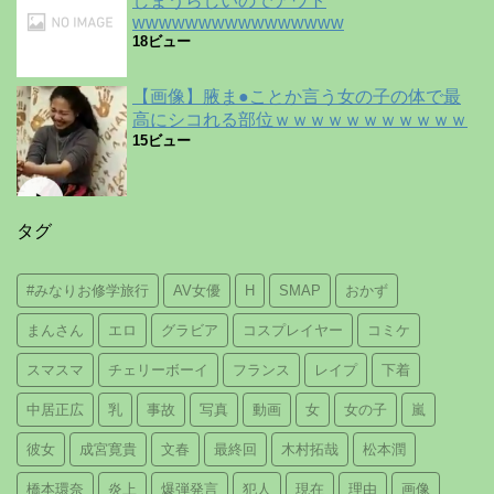
しまうらしいのでアウト
wwwwwwwwwwwwwwww
18ビュー
【画像】腋ま●ことか言う女の子の体で最
高にシコれる部位ｗｗｗｗｗｗｗｗｗｗｗ
15ビュー
タグ
#みなりお修学旅行
AV女優
H
SMAP
おかず
まんさん
エロ
グラビア
コスプレイヤー
コミケ
スマスマ
チェリーボーイ
フランス
レイプ
下着
中居正広
乳
事故
写真
動画
女
女の子
嵐
彼女
成宮寛貴
文春
最終回
木村拓哉
松本潤
橋本環奈
炎上
爆弾発言
犯人
現在
理由
画像