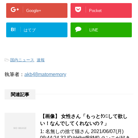
Google+
Pocket
B!
はてブ
LINE
-
国内ニュース
,
速報
執筆者：
akb48matomemory
関連記事
【画像】 女性さん「もっとｸﾝﾆして欲し
い！なんでしてくれないの？」
1: 名無しの捨て猫さん 2021/06/07(月)
09:44:24.32 ID:hHhnfB8M0 クンニが好き