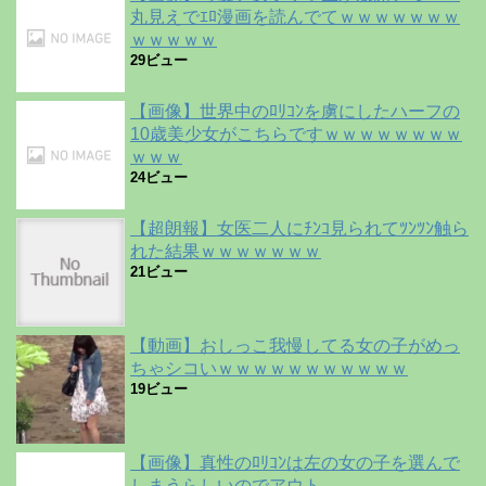
丸見えでｴﾛ漫画を読んでてｗｗｗｗｗｗｗ
ｗｗｗｗｗ
29ビュー
【画像】世界中のﾛﾘｺﾝを虜にしたハーフの
10歳美少女がこちらですｗｗｗｗｗｗｗｗ
ｗｗｗ
24ビュー
【超朗報】女医二人にﾁﾝｺ見られてﾂﾝﾂﾝ触ら
れた結果ｗｗｗｗｗｗｗ
21ビュー
【動画】おしっこ我慢してる女の子がめっ
ちゃシコいｗｗｗｗｗｗｗｗｗｗｗ
19ビュー
【画像】真性のﾛﾘｺﾝは左の女の子を選んで
しまうらしいのでアウト