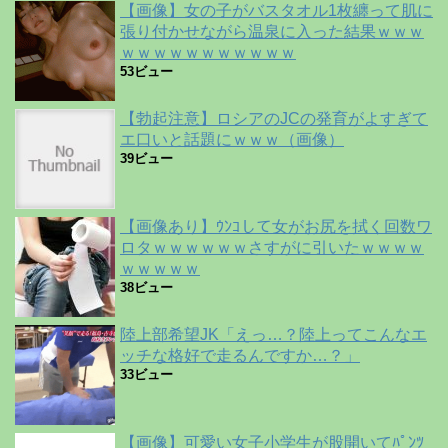
【画像】女の子がバスタオル1枚纏って肌に
張り付かせながら温泉に入った結果ｗｗｗ
ｗｗｗｗｗｗｗｗｗｗｗ
53ビュー
【勃起注意】ロシアのJCの発育がよすぎて
エ口いと話題にｗｗｗ（画像）
39ビュー
【画像あり】ｳﾝｺして女がお尻を拭く回数ワ
ロタｗｗｗｗｗｗさすがに引いたｗｗｗｗ
ｗｗｗｗｗ
38ビュー
陸上部希望JK「えっ…？陸上ってこんなエ
ッチな格好で走るんですか…？」
33ビュー
【画像】可愛い女子小学生が股開いてﾊﾟﾝﾂ