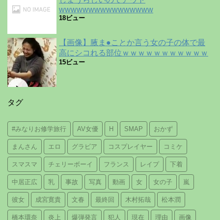
wwwwwwwwwwwwwwww
18ビュー
【画像】腋ま●ことか言う女の子の体で最
高にシコれる部位ｗｗｗｗｗｗｗｗｗｗｗ
15ビュー
タグ
#みなりお修学旅行
AV女優
H
SMAP
おかず
まんさん
エロ
グラビア
コスプレイヤー
コミケ
スマスマ
チェリーボーイ
フランス
レイプ
下着
中居正広
乳
事故
写真
動画
女
女の子
嵐
彼女
成宮寛貴
文春
最終回
木村拓哉
松本潤
橋本環奈
炎上
爆弾発言
犯人
現在
理由
画像