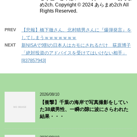
め2ch. Copyright © 2024 あらまめ2ch All
Rights Reserved.
PREV
【悲報】橋下徹さん、北村晴男さんに『爆弾発言』を
してしまうｗｗｗｗｗｗｗ
NEXT
新NISAで9割の日本人はカモにされるだけ 荻原博子
「絶対投資のアドバイスを受けてはいけない相手」
[837857943]
2026/08/10
【衝撃】千葉の海岸で写真撮影をしてい
た38歳男性、一瞬の隙に波にさらわれた
結果・・・