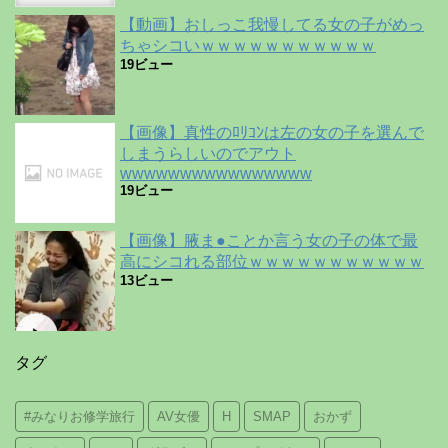
【動画】おしっこ我慢してる女の子がめっ
ちゃシコいｗｗｗｗｗｗｗｗｗｗｗ
19ビュー
【画像】真性のﾛﾘｺﾝは左の女の子を選んで
しまうらしいのでアウト
wwwwwwwwwwwwwwww
19ビュー
【画像】腋ま●ことか言う女の子の体で最
高にシコれる部位ｗｗｗｗｗｗｗｗｗｗｗ
13ビュー
タグ
#みなりお修学旅行
AV女優
H
SMAP
おかず