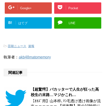
Google+
Pocket
B!
はてブ
LINE
-
芸能ニュース
,
速報
執筆者：
akb48matomemory
関連記事
【超驚愕】バカッターで人生が狂った高
校生の末路…マジかこれ…
【ｵｶｽﾞ用】山本梓､ﾏﾝ毛透け透け画像が流
出ｗｗｗｗｗｗ 【超衝撃】死の10秒前に