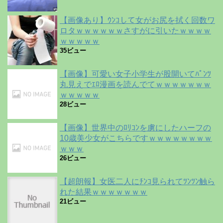
【画像あり】ｳﾝｺして女がお尻を拭く回数ワ
ロタｗｗｗｗｗｗさすがに引いたｗｗｗｗ
ｗｗｗｗｗ
35ビュー
【画像】可愛い女子小学生が股開いてﾊﾟﾝﾂ
丸見えでｴﾛ漫画を読んでてｗｗｗｗｗｗｗ
ｗｗｗｗｗ
28ビュー
【画像】世界中のﾛﾘｺﾝを虜にしたハーフの
10歳美少女がこちらですｗｗｗｗｗｗｗｗ
ｗｗｗ
26ビュー
【超朗報】女医二人にﾁﾝｺ見られてﾂﾝﾂﾝ触ら
れた結果ｗｗｗｗｗｗｗ
21ビュー