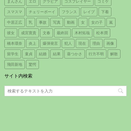
まんさん
エロ
グラビア
コスプレイヤー
コミケ
スマスマ
チェリーボーイ
フランス
レイプ
下着
中居正広
乳
事故
写真
動画
女
女の子
嵐
彼女
成宮寛貴
文春
最終回
木村拓哉
松本潤
橋本環奈
炎上
爆弾発言
犯人
現在
理由
画像
留学生
童貞
結婚
結果
葵つかさ
行方不明
解散
飛田新地
驚愕
サイト内検索