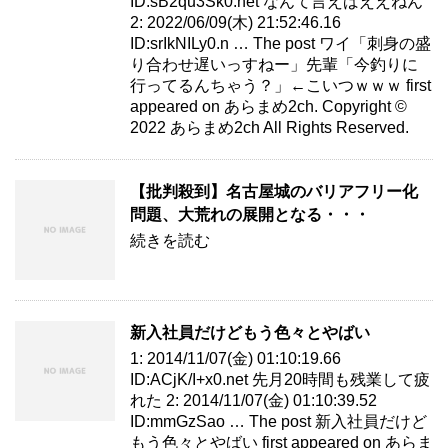
ID:sB2qu3Sk0.net なんて言えばええねん
2: 2022/06/09(木) 21:52:46.16
ID:srIkNILy0.n … The post ワイ「刺身の盛
り合わせ遅いっすねー」先輩「今釣りに
行ってるんちゃう？」←こいつｗｗｗ first
appeared on あらまめ2ch. Copyright ©
2022 あらまめ2ch All Rights Reserved.
【批判殺到】名古屋城のバリアフリー化
問題、大荒れの展開となる・・・
続きを読む
新入社員だけどもう色々とやばい
1: 2014/11/07(金) 01:10:19.66
ID:ACjK/I+x0.net 先月20時間も残業して疲
れた 2: 2014/11/07(金) 01:10:39.52
ID:mmGzSao … The post 新入社員だけど
もう色々とやばい first appeared on あらま