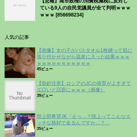
【悲報】高市政権の消費税減税に反対し
ている9人の自民党議員が全て判明ｗｗｗ
ｗｗｗ [856698234]
人気の記事
【画像】女の子がバスタオル1枚纏って肌に
張り付かせながら温泉に入った結果ｗｗｗ
ｗｗｗｗｗｗｗｗｗｗｗ
45ビュー
【勃起注意】ロシアのJCの発育がよすぎて
エ口いと話題にｗｗｗ（画像）
39ビュー
陸上部希望JK「えっ…？陸上ってこんなエ
ッチな格好で走るんですか…？」
35ビュー