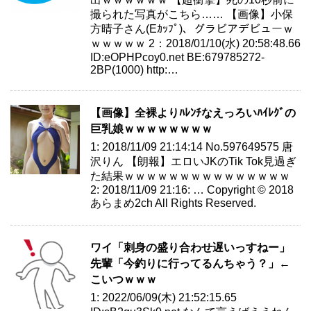
撮られた写真がこちら…… 【画像】小保
方晴子さん(Eｶｯﾌﾟ)、グラビアデビューｗ
ｗｗｗｗｗ 2：2018/01/10(水) 20:58:48.66
ID:eOPHPcoy0.net BE:679785272-
2BP(1000) http:…
【画像】全裸よりﾊﾚﾝﾁなえっろいﾊｲﾚｸﾞの
巨乳娘ｗｗｗｗｗｗｗｗ
1: 2018/11/09 21:14:14 No.597649575 唐
沢りん 【朗報】エロいJKのTik Tok見過ぎ
た結果ｗｗｗｗｗｗｗｗｗｗｗｗｗｗｗ
2: 2018/11/09 21:16: … Copyright © 2018
あらまめ2ch All Rights Reserved.
ワイ「刺身の盛り合わせ遅いっすねー」
先輩「今釣りに行ってるんちゃう？」←
こいつｗｗｗ
1: 2022/06/09(木) 21:52:15.65