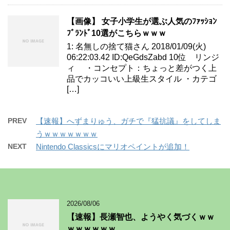
【画像】 女子小学生が選ぶ人気のﾌｧｯｼｮﾝ
ﾌﾞﾗﾝﾄﾞ10選がこちらｗｗｗ
1: 名無しの捨て猫さん 2018/01/09(火)
06:22:03.42 ID:QeGdsZabd 10位 リンジ
ィ ・コンセプト：ちょっと差がつく上
品でカッコいい上級生スタイル ・カテゴ
[…]
PREV
【速報】へずまりゅう、ガチで『猛抗議』をしてしま
うｗｗｗｗｗｗｗ
NEXT
Nintendo Classicsにマリオペイントが追加！
2026/08/06
【速報】長瀬智也、ようやく気づくｗｗ
ｗｗｗｗｗｗ