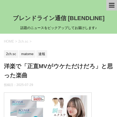
ブレンドライン通信 [BLENDLINE]
話題のニュースをピックアップしてお届けします♪
HOME
>
2ch.sc
>
2ch.sc
matome
速報
洋楽で「正直MVがウケただけだろ」と思
った楽曲
投稿日：
2025-07-29