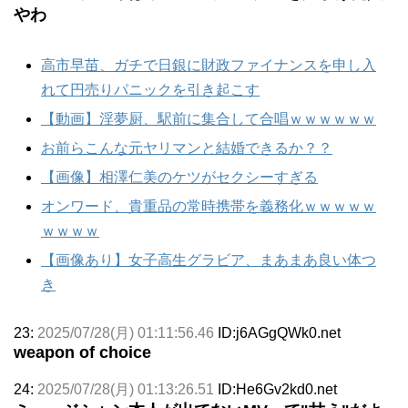
やわ
高市早苗、ガチで日銀に財政ファイナンスを申し入
れて円売りパニックを引き起こす
【動画】淫夢厨、駅前に集合して合唱ｗｗｗｗｗｗ
お前らこんな元ヤリマンと結婚できるか？？
【画像】相澤仁美のケツがセクシーすぎる
オンワード、貴重品の常時携帯を義務化ｗｗｗｗｗ
ｗｗｗｗ
【画像あり】女子高生グラビア、まあまあ良い体つ
き
23:
2025/07/28(月) 01:11:56.46
ID:j6AGgQWk0.net
weapon of choice
24:
2025/07/28(月) 01:13:26.51
ID:He6Gv2kd0.net