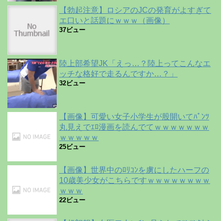
【勃起注意】ロシアのJCの発育がよすぎて
エ口いと話題にｗｗｗ（画像）
37ビュー
陸上部希望JK「えっ…？陸上ってこんなエ
ッチな格好で走るんですか…？」
32ビュー
【画像】可愛い女子小学生が股開いてﾊﾟﾝﾂ
丸見えでｴﾛ漫画を読んでてｗｗｗｗｗｗｗ
ｗｗｗｗｗ
25ビュー
【画像】世界中のﾛﾘｺﾝを虜にしたハーフの
10歳美少女がこちらですｗｗｗｗｗｗｗｗ
ｗｗｗ
22ビュー