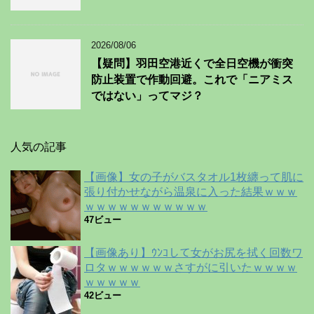
2026/08/06
【疑問】羽田空港近くで全日空機が衝突
防止装置で作動回避。これで「ニアミス
ではない」ってマジ？
人気の記事
【画像】女の子がバスタオル1枚纏って肌に
張り付かせながら温泉に入った結果ｗｗｗ
ｗｗｗｗｗｗｗｗｗｗｗ
47ビュー
【画像あり】ｳﾝｺして女がお尻を拭く回数ワ
ロタｗｗｗｗｗｗさすがに引いたｗｗｗｗ
ｗｗｗｗｗ
42ビュー