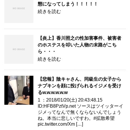
態になってしまう！！！！！
続きを読む
【炎上】香川照之の性加害事件、被害者
のホステスを叩いた人物の末路がこち
ら・・・
続きを読む
【悲報】陰キャさん、同級生の女子から
ナプキンを顔に投げられるイジメを受け
るw.w.w.w.w.w
1 ：2018/01/20(土) 20:43:48.15
ID:HFB8PztVp.net ソースはツイッターイ
ジメってなんで無くならないんでしょう
ね。本当に悲しいですわ。#拡散希望
pic.twitter.com/Xm […]