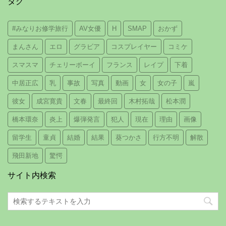
タグ
#みなりお修学旅行
AV女優
H
SMAP
おかず
まんさん
エロ
グラビア
コスプレイヤー
コミケ
スマスマ
チェリーボーイ
フランス
レイプ
下着
中居正広
乳
事故
写真
動画
女
女の子
嵐
彼女
成宮寛貴
文春
最終回
木村拓哉
松本潤
橋本環奈
炎上
爆弾発言
犯人
現在
理由
画像
留学生
童貞
結婚
結果
葵つかさ
行方不明
解散
飛田新地
驚愕
サイト内検索