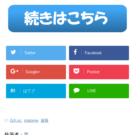
Twitter
Facebook
Google+
Pocket
B!
はてブ
LINE
-
2ch.sc
,
matome
,
速報
執筆者：
男