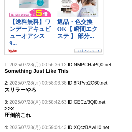
1:
2025/07/28(月) 00:56:36.12
ID:NMPCHaPQ0.net
Something Just Like This
2:
2025/07/28(月) 00:58:03.38
ID:8RPvb2O60.net
スリラーやろ
3:
2025/07/28(月) 00:58:42.63
ID:GECz/3QI0.net
>>2
圧倒的これ
4:
2025/07/28(月) 00:59:04.43
ID:XQczBAwH0.net