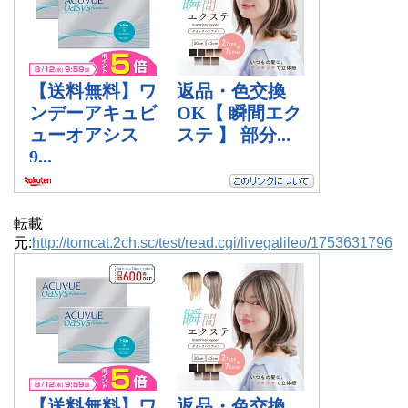
転載
元:
http://tomcat.2ch.sc/test/read.cgi/livegalileo/1753631796