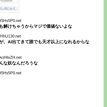
l5Hs5P0.net
験も解けちゃうからマジで価値ないよな
gHhU130.net
が、AI出てきて誰でも天才以上になれるからな
vzHtvZH.net
んな奴なんだろうな
l5Hs5P0.net