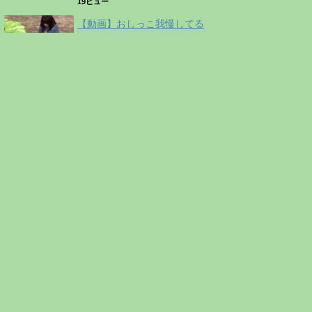
19ビュー
【動画】おしっこ我慢してる
女の子がめっちゃシコいｗｗ
ｗｗｗｗｗｗｗｗｗ
19ビュー
【画像】JKの引き締まった足
はこちらｗｗｗｗｗｗｗｗｗ
ｗｗｗｗｗｗｗ
15ビュー
タグ
#みなりお修学旅行
AV女優
H
SMAP
おかず
まんさん
エロ
グラビア
コスプレイヤー
コミケ
スマスマ
チェリーボーイ
フランス
レイプ
下着