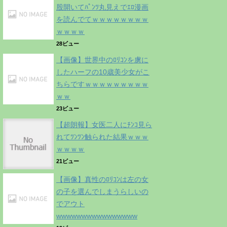
股開いてﾊﾟﾝﾂ丸見えでｴﾛ漫画
を読んでてｗｗｗｗｗｗｗｗ
ｗｗｗｗ
28ビュー
【画像】世界中のﾛﾘｺﾝを虜に
したハーフの10歳美少女がこ
ちらですｗｗｗｗｗｗｗｗｗ
ｗｗ
23ビュー
【超朗報】女医二人にﾁﾝｺ見ら
れてﾂﾝﾂﾝ触られた結果ｗｗｗ
ｗｗｗｗ
21ビュー
【画像】真性のﾛﾘｺﾝは左の女
の子を選んでしまうらしいの
でアウト
wwwwwwwwwwwwwwww