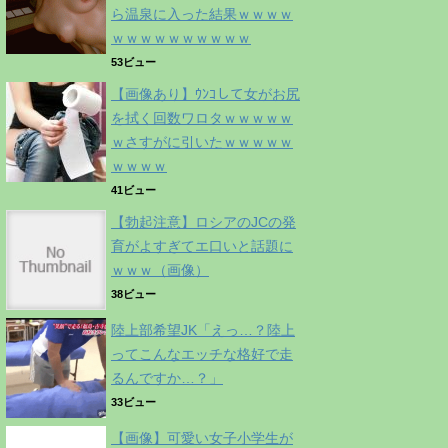
ら温泉に入った結果ｗｗｗｗ
ｗｗｗｗｗｗｗｗｗｗ
53ビュー
【画像あり】ｳﾝｺして女がお尻
を拭く回数ワロタｗｗｗｗｗ
ｗさすがに引いたｗｗｗｗｗ
ｗｗｗｗ
41ビュー
【勃起注意】ロシアのJCの発
育がよすぎてエ口いと話題に
ｗｗｗ（画像）
38ビュー
陸上部希望JK「えっ…？陸上
ってこんなエッチな格好で走
るんですか…？」
33ビュー
【画像】可愛い女子小学生が