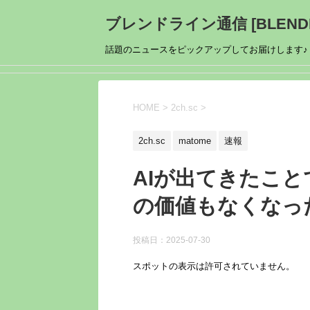
ブレンドライン通信 [BLENDL
話題のニュースをピックアップしてお届けします♪
HOME
>
2ch.sc
>
2ch.sc
matome
速報
AIが出てきたこ
の価値もなくなっ
投稿日：
2025-07-30