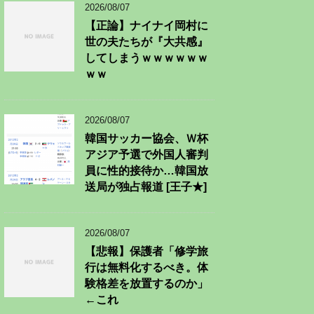
2026/08/07
【正論】ナイナイ岡村に
世の夫たちが『大共感』
してしまうｗｗｗｗｗｗ
ｗｗ
2026/08/07
韓国サッカー協会、Ｗ杯
アジア予選で外国人審判
員に性的接待か…韓国放
送局が独占報道 [王子★]
2026/08/07
【悲報】保護者「修学旅
行は無料化するべき。体
験格差を放置するのか」
←これ