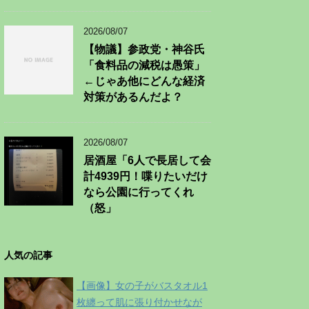
2026/08/07
【物議】参政党・神谷氏
「食料品の減税は愚策」
←じゃあ他にどんな経済
対策があるんだよ？
2026/08/07
居酒屋「6人で長居して会
計4939円！喋りたいだけ
なら公園に行ってくれ
（怒」
人気の記事
【画像】女の子がバスタオル1
枚纏って肌に張り付かせなが