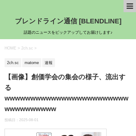
ブレンドライン通信 [BLENDLINE]
話題のニュースをピックアップしてお届けします♪
HOME
>
2ch.sc
>
2ch.sc
matome
速報
【画像】創価学会の集会の様子、流出す
る
wwwwwwwwwwwwwwwwwwwwwwww
wwwwwwwwww
投稿日：
2025-08-01