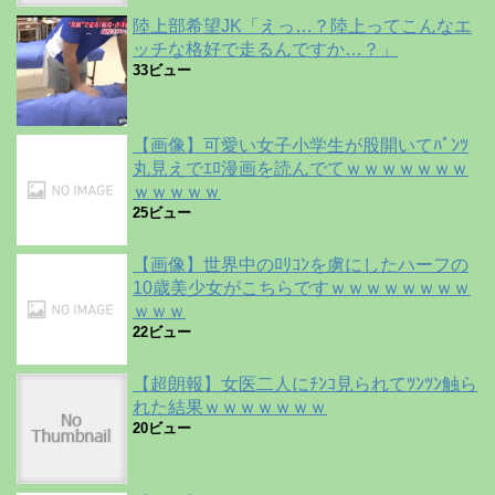
陸上部希望JK「えっ…？陸上ってこんなエ
ッチな格好で走るんですか…？」
33ビュー
【画像】可愛い女子小学生が股開いてﾊﾟﾝﾂ
丸見えでｴﾛ漫画を読んでてｗｗｗｗｗｗｗ
ｗｗｗｗｗ
25ビュー
【画像】世界中のﾛﾘｺﾝを虜にしたハーフの
10歳美少女がこちらですｗｗｗｗｗｗｗｗ
ｗｗｗ
22ビュー
【超朗報】女医二人にﾁﾝｺ見られてﾂﾝﾂﾝ触ら
れた結果ｗｗｗｗｗｗｗ
20ビュー