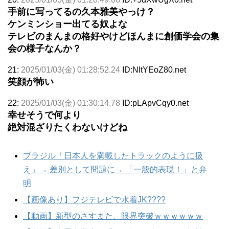
手前に写ってるの久本雅美やっけ？
ケンミンショー出てる奴よな
テレビのまんまの格好やけどほんまに創価学会の集
会の様子なんか？
21:
2025/01/03(金) 01:28:52.24
ID:NltYEoZ80.net
笑顔が怖い
22:
2025/01/03(金) 01:30:14.78
ID:pLApvCqy0.net
幸せそうで何より
絶対混ざりたくわないけどね
ブラジル「日本人を満載したトラックのように扱
え」→ 差別として問題に→ 「一般的表現！」と弁
明
【画像あり】フジテレビで水着JK????
【動画】新型のさすまた、限界突破ｗｗｗｗｗｗ