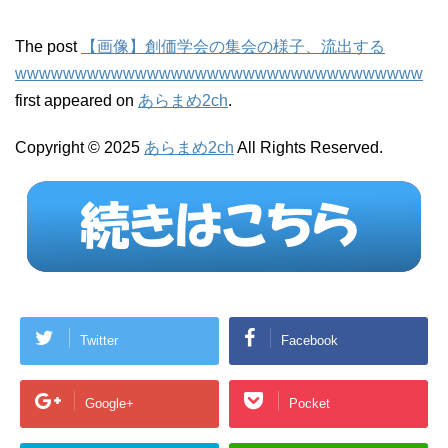
The post
【画像】創価学会の集会の様子、流出する
wwwwwwwwwwwwwwwwwwwwwwwwwwwwwwwwww
first appeared on
あらまめ2ch
.
Copyright © 2025
あらまめ2ch
All Rights Reserved.
Twitter
Facebook
Google+
Pocket