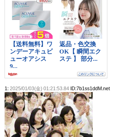
1:
2025/01/03(金) 01:21:53.84
ID:7b1ss1ddM.net