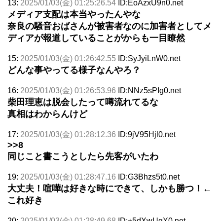
13:
2025/01/03(金) 01:25:26.54
ID:EoAzxU9n0.net
メディア支配は本当やったんやな
奈良の騒音おばさんが被害者なのに加害者としてメ
ディアが報道していることがからも一目瞭然
15:
2025/01/03(金) 01:26:42.55
ID:SyJyiLnW0.net
どんな事やってる様子なんやろ？
16:
2025/01/03(金) 01:26:53.96
ID:NNz5sPIg0.net
柴田理恵は脱会したって噂流れてるな
真相はわからんけど
17:
2025/01/03(金) 01:28:12.36
ID:9jV95Hjl0.net
>>8
同じこと書こうとしたら先客がいたわ
19:
2025/01/03(金) 01:28:47.16
ID:G3Bhzs5t0.net
大丈夫！喧嘩は好きな時にできて、しかも勝つ！←
これ好き
20:
2025/01/03(金) 01:28:49.68
ID:+5dXwUgX0.net