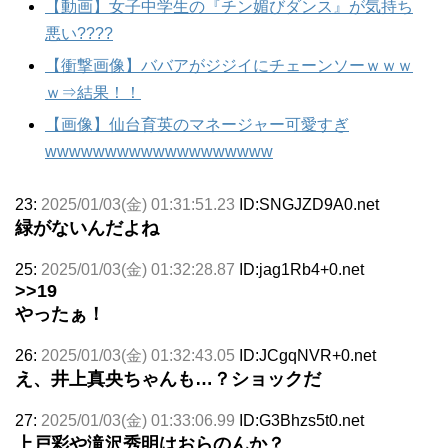
【動画】女子中学生の『チン媚びダンス』が気持ち
悪い????
【衝撃画像】ババアがジジイにチェーンソーｗｗｗ
ｗ⇒結果！！
【画像】仙台育英のマネージャー可愛すぎ
wwwwwwwwwwwwwwwwwww
23:
2025/01/03(金) 01:31:51.23
ID:SNGJZD9A0.net
緑がないんだよね
25:
2025/01/03(金) 01:32:28.87
ID:jag1Rb4+0.net
>>19
やったぁ！
26:
2025/01/03(金) 01:32:43.05
ID:JCgqNVR+0.net
え、井上真央ちゃんも…？ショックだ
27:
2025/01/03(金) 01:33:06.99
ID:G3Bhzs5t0.net
上戸彩や滝沢秀明はおらのんか？