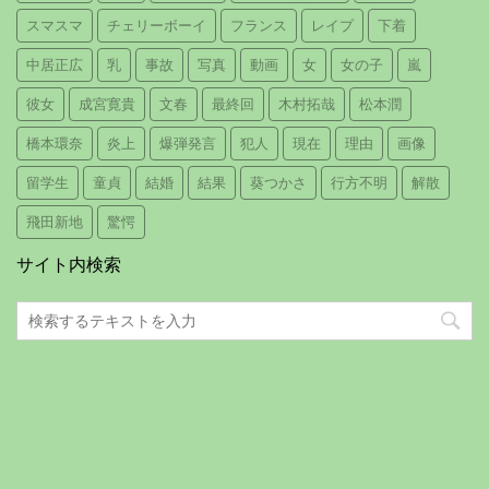
スマスマ
チェリーボーイ
フランス
レイプ
下着
中居正広
乳
事故
写真
動画
女
女の子
嵐
彼女
成宮寛貴
文春
最終回
木村拓哉
松本潤
橋本環奈
炎上
爆弾発言
犯人
現在
理由
画像
留学生
童貞
結婚
結果
葵つかさ
行方不明
解散
飛田新地
驚愕
サイト内検索