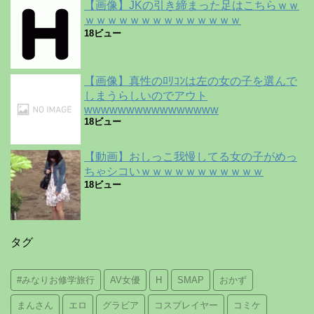
【画像】JKの引き締まった足はこちらｗｗ
ｗｗｗｗｗｗｗｗｗｗｗｗｗｗ
18ビュー
【画像】真性のﾛﾘｺﾝは左の女の子を選んで
しまうらしいのでアウト
wwwwwwwwwwwwwwww
18ビュー
【動画】おしっこ我慢してる女の子がめっ
ちゃシコいｗｗｗｗｗｗｗｗｗｗｗ
18ビュー
タグ
#みなりお修学旅行
AV女優
H
SMAP
おかず
まんさん
エロ
グラビア
コスプレイヤー
コミケ