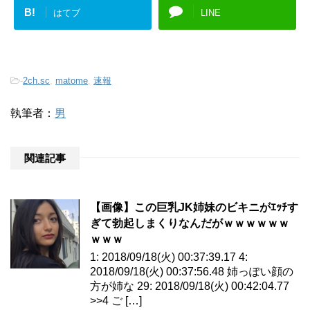
B!
はてブ
LINE
-
2ch.sc
,
matome
,
速報
執筆者：
男
関連記事
【画像】この巨乳JK姉妹のビキニがｴｯﾁす
ぎて勃起しまくりなんだがｗｗｗｗｗｗ
ｗｗｗ
1: 2018/09/18(火) 00:37:39.17 4:
2018/09/18(火) 00:37:56.48 姉っぽい顔の
方が姉な 29: 2018/09/18(火) 00:42:04.77
>>4 ご […]