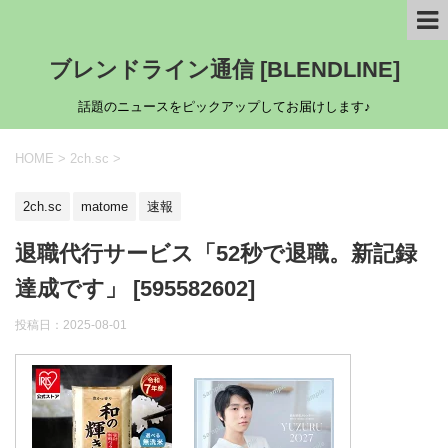
ブレンドライン通信 [BLENDLINE]
話題のニュースをピックアップしてお届けします♪
HOME
>
2ch.sc
>
2ch.sc
matome
速報
退職代行サービス「52秒で退職。新記録
達成です」 [595582602]
投稿日：
2025-08-01