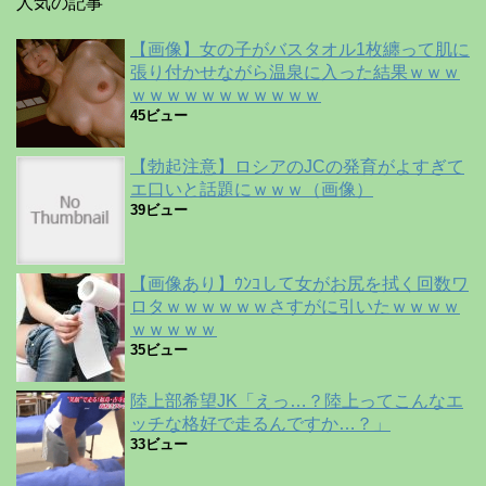
人気の記事
【画像】女の子がバスタオル1枚纏って肌に
張り付かせながら温泉に入った結果ｗｗｗ
ｗｗｗｗｗｗｗｗｗｗｗ
45ビュー
【勃起注意】ロシアのJCの発育がよすぎて
エ口いと話題にｗｗｗ（画像）
39ビュー
【画像あり】ｳﾝｺして女がお尻を拭く回数ワ
ロタｗｗｗｗｗｗさすがに引いたｗｗｗｗ
ｗｗｗｗｗ
35ビュー
陸上部希望JK「えっ…？陸上ってこんなエ
ッチな格好で走るんですか…？」
33ビュー