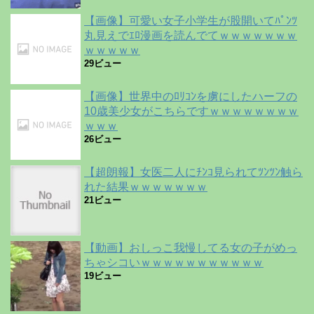
【画像】可愛い女子小学生が股開いてﾊﾟﾝﾂ
丸見えでｴﾛ漫画を読んでてｗｗｗｗｗｗｗ
ｗｗｗｗｗ
29ビュー
【画像】世界中のﾛﾘｺﾝを虜にしたハーフの
10歳美少女がこちらですｗｗｗｗｗｗｗｗ
ｗｗｗ
26ビュー
【超朗報】女医二人にﾁﾝｺ見られてﾂﾝﾂﾝ触ら
れた結果ｗｗｗｗｗｗｗ
21ビュー
【動画】おしっこ我慢してる女の子がめっ
ちゃシコいｗｗｗｗｗｗｗｗｗｗｗ
19ビュー