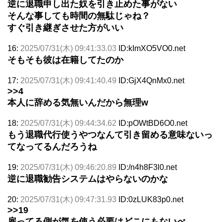
逆に退職申し出た奴を引き止めた事がない
そんな事しても時間の無駄じゃね？
すぐ引き継ぎさせた方がいい
16:
2025/07/31(木) 09:41:33.03
ID:kImXO5VO0.net
そもそも彼は在籍してたのか
17:
2025/07/31(木) 09:41:40.49
ID:GjX4QnMx0.net
>>4
本人に辞める気無いんだから無理w
18:
2025/07/31(木) 09:44:34.62
ID:pOWtBD6O0.net
もう退職代行使うやつなんて引き留める意味ないっ
てなってるんだろうね
19:
2025/07/31(木) 09:46:20.89
ID:/n4h8F3l0.net
逆に退職勧告システムはやらないのかな
20:
2025/07/31(木) 09:47:31.93
ID:0zLUK83p0.net
>>19
雇ってる側が気を使う必要はどこにもないべ