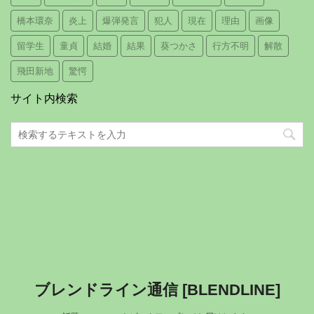
橋本環奈
炎上
爆弾発言
犯人
現在
理由
画像
留学生
童貞
結婚
結果
葵つかさ
行方不明
解散
飛田新地
驚愕
サイト内検索
ブレンドライン通信 [BLENDLINE]