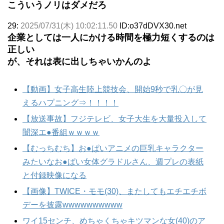
こういうノリはダメだろ
29:
2025/07/31(木) 10:02:11.50
ID:o37dDVX30.net
企業としては一人にかける時間を極力短くするのは
正しい
が、それは表に出しちゃいかんのよ
【動画】女子高生陸上競技会、開始9秒で乳〇が見
えるハプニング⇒！！！！
【放送事故】フジテレビ、女子大生を大量投入して
闇深エ●番組ｗｗｗｗ
【むっちむち】お●ぱいアニメの巨乳キャラクター
みたいなお●ぱい女体グラドルさん、週プレの表紙
と付録映像になる
【画像】TWICE・モモ(30)、またしてもエチエチボ
デーを披露wwwwwwwwww
ワイ15センチ、めちゃくちゃキツマンな女(40)のア