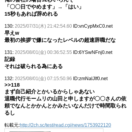
「〇〇日でやめます」→「はい」
15秒もあれば辞めれる
130:
2025/07/31(木) 21:42:54.60
ID:vnCypMxC0.net
早えw
最初の挨拶で嫌になったレベルの超速辞職だな
131:
2025/08/01(金) 00:36:52.55
ID:6YSwNFnj0.net
記録
それは破られる為にある
132:
2025/08/01(金) 07:15:50.96
ID:zmNalJlf0.net
>>118
まず自己紹介とかいるからしゃあない
退職代行モームリの山田と申しますが〇〇さんの依
頼でなんとかかんとかみたいなんだけで時間取られ
るし
転載元:
http://2ch.sc/test/read.cgi/news/1753922120