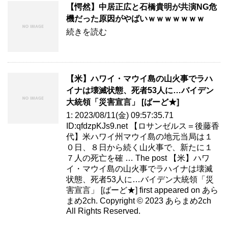
【愕然】中居正広と石橋貴明が共演NG危
機だった原因がやばいｗｗｗｗｗｗｗ
続きを読む
【米】ハワイ・マウイ島の山火事でラハ
イナは壊滅状態、死者53人に…バイデン
大統領「災害宣言」 [ばーど★]
1: 2023/08/11(金) 09:57:35.71
ID:qfdzpKJs9.net 【ロサンゼルス＝後藤香
代】米ハワイ州マウイ島の地元当局は１
０日、８日から続く山火事で、新たに１
７人の死亡を確 … The post 【米】ハワ
イ・マウイ島の山火事でラハイナは壊滅
状態、死者53人に…バイデン大統領「災
害宣言」 [ばーど★] first appeared on あら
まめ2ch. Copyright © 2023 あらまめ2ch
All Rights Reserved.