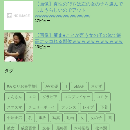
【画像】真性のﾛﾘｺﾝは左の女の子を選んで
しまうらしいのでアウト
wwwwwwwwwwwwwwww
17ビュー
【画像】腋ま●ことか言う女の子の体で最
高にシコれる部位ｗｗｗｗｗｗｗｗｗｗｗ
13ビュー
タグ
#みなりお修学旅行
AV女優
H
SMAP
おかず
まんさん
エロ
グラビア
コスプレイヤー
コミケ
スマスマ
チェリーボーイ
フランス
レイプ
下着
中居正広
乳
事故
写真
動画
女
女の子
嵐
彼女
成宮寛貴
文春
最終回
木村拓哉
松本潤