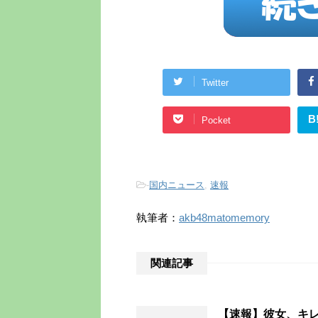
Twitter
B
Pocket
-
国内ニュース
,
速報
執筆者：
akb48matomemory
関連記事
【速報】彼女、キレ