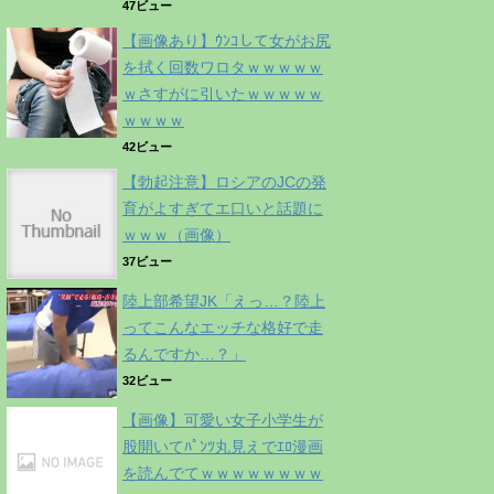
47ビュー
【画像あり】ｳﾝｺして女がお尻
を拭く回数ワロタｗｗｗｗｗ
ｗさすがに引いたｗｗｗｗｗ
ｗｗｗｗ
42ビュー
【勃起注意】ロシアのJCの発
育がよすぎてエ口いと話題に
ｗｗｗ（画像）
37ビュー
陸上部希望JK「えっ…？陸上
ってこんなエッチな格好で走
るんですか…？」
32ビュー
【画像】可愛い女子小学生が
股開いてﾊﾟﾝﾂ丸見えでｴﾛ漫画
を読んでてｗｗｗｗｗｗｗｗ