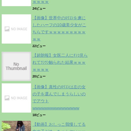
ｗｗｗｗ
24ビュー
【画像】世界中のﾛﾘｺﾝを虜に
したハーフの10歳美少女がこ
ちらですｗｗｗｗｗｗｗｗｗ
ｗｗ
22ビュー
【超朗報】女医二人にﾁﾝｺ見ら
れてﾂﾝﾂﾝ触られた結果ｗｗｗ
ｗｗｗｗ
20ビュー
【画像】真性のﾛﾘｺﾝは左の女
の子を選んでしまうらしいの
でアウト
wwwwwwwwwwwwwwww
18ビュー
【動画】おしっこ我慢してる