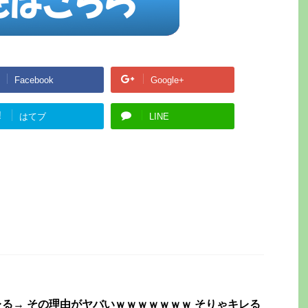
Facebook
Google+
!
はてブ
LINE
る→ その理由がヤバいｗｗｗｗｗｗｗ そりゃキレる