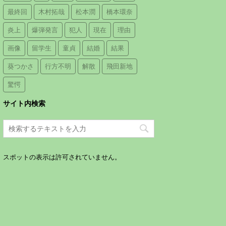
最終回
木村拓哉
松本潤
橋本環奈
炎上
爆弾発言
犯人
現在
理由
画像
留学生
童貞
結婚
結果
葵つかさ
行方不明
解散
飛田新地
驚愕
サイト内検索