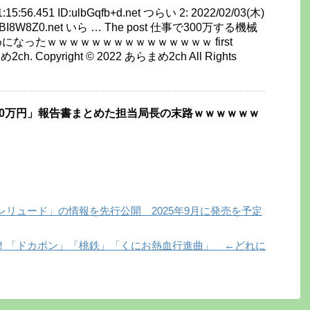
1:15:56.451 ID:ulbGqfb+d.net つらい 2: 2022/02/03(木)
:NFBI8W8Z0.net いら … The post 仕事で300万する機械
なったｗｗｗｗｗｗｗｗｗｗｗｗｗｗｗ first
2ch. Copyright © 2022 あらまめ2ch All Rights
00万円」報告書まとめた担当局長の末路ｗｗｗｗｗｗ
リュード」の情報を先行公開 2025年9月に発売を予定
！「ドカポン」「桃鉄」「くにお熱血行進曲」 ←どれに