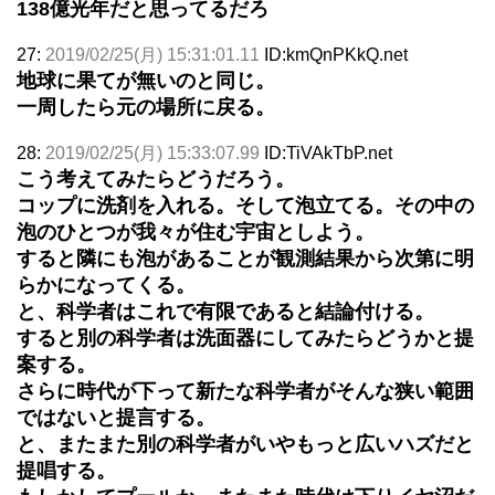
138億光年だと思ってるだろ
27:
2019/02/25(月) 15:31:01.11
ID:kmQnPKkQ.net
地球に果てが無いのと同じ。
一周したら元の場所に戻る。
28:
2019/02/25(月) 15:33:07.99
ID:TiVAkTbP.net
こう考えてみたらどうだろう。
コップに洗剤を入れる。そして泡立てる。その中の
泡のひとつが我々が住む宇宙としよう。
すると隣にも泡があることが観測結果から次第に明
らかになってくる。
と、科学者はこれで有限であると結論付ける。
すると別の科学者は洗面器にしてみたらどうかと提
案する。
さらに時代が下って新たな科学者がそんな狭い範囲
ではないと提言する。
と、またまた別の科学者がいやもっと広いハズだと
提唱する。