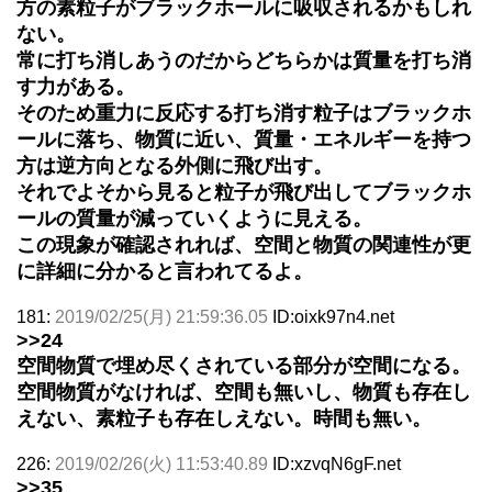
方の素粒子がブラックホールに吸収されるかもしれ
ない。
常に打ち消しあうのだからどちらかは質量を打ち消
す力がある。
そのため重力に反応する打ち消す粒子はブラックホ
ールに落ち、物質に近い、質量・エネルギーを持つ
方は逆方向となる外側に飛び出す。
それでよそから見ると粒子が飛び出してブラックホ
ールの質量が減っていくように見える。
この現象が確認されれば、空間と物質の関連性が更
に詳細に分かると言われてるよ。
181:
2019/02/25(月) 21:59:36.05
ID:oixk97n4.net
>>24
空間物質で埋め尽くされている部分が空間になる。
空間物質がなければ、空間も無いし、物質も存在し
えない、素粒子も存在しえない。時間も無い。
226:
2019/02/26(火) 11:53:40.89
ID:xzvqN6gF.net
>>35