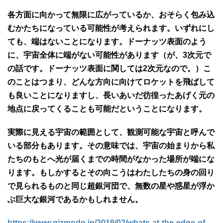
各方面に向かって無限に広がっているか、おそらく包み込
むかたちになっている可能性が考えられます。いずれにし
ても、端はないことになります。ドーナッツ表面のよう
に、宇宙全体に端がない可能性があります（が、3次元で
の話です。ドーナッツ表面に関しては2次元なので。）こ
のことはつまり、どんな方向に向けてロケットを飛ばして
も良いことになりますし、長いあいだ彷徨ったあげく元の
地点に戻ってくることも可能だということになります。
実際に見える宇宙の範囲として、観測可能な宇宙と呼んで
いる部分もあります。その意味では、宇宙の始まりから私
たちのもとへ光が届くまでの時間がなかった場所が端にな
ります。もしかするとその向こうはわたしたちの身の回り
で見られるものと同じ超銀河団で、無数の星や惑星が浮か
ぶ巨大な銀河であるかもしれません。
https://www.gizmodo.jp/2019/02/whats-at-the-edge-of-