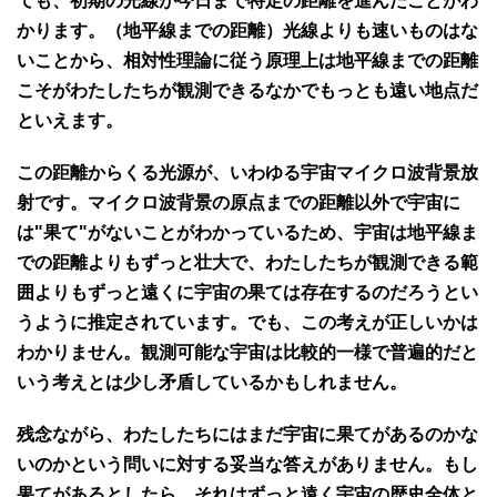
ても、初期の光線が今日まで特定の距離を進んだことがわ
かります。（地平線までの距離）光線よりも速いものはな
いことから、相対性理論に従う原理上は地平線までの距離
こそがわたしたちが観測できるなかでもっとも遠い地点だ
といえます。
この距離からくる光源が、いわゆる宇宙マイクロ波背景放
射です。マイクロ波背景の原点までの距離以外で宇宙に
は"果て"がないことがわかっているため、宇宙は地平線ま
での距離よりもずっと壮大で、わたしたちが観測できる範
囲よりもずっと遠くに宇宙の果ては存在するのだろうとい
うように推定されています。でも、この考えが正しいかは
わかりません。観測可能な宇宙は比較的一様で普遍的だと
いう考えとは少し矛盾しているかもしれません。
残念ながら、わたしたちにはまだ宇宙に果てがあるのかな
いのかという問いに対する妥当な答えがありません。もし
果てがあるとしたら、それはずっと遠く宇宙の歴史全体と