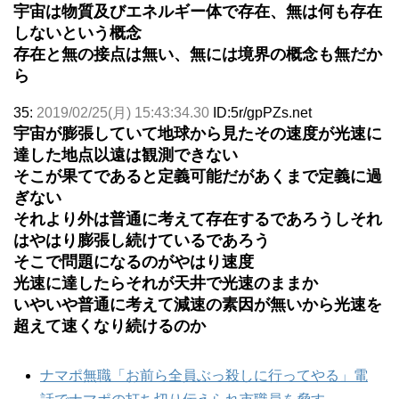
宇宙は物質及びエネルギー体で存在、無は何も存在
しないという概念
存在と無の接点は無い、無には境界の概念も無だか
ら
35:
2019/02/25(月) 15:43:34.30
ID:5r/gpPZs.net
宇宙が膨張していて地球から見たその速度が光速に
達した地点以遠は観測できない
そこが果てであると定義可能だがあくまで定義に過
ぎない
それより外は普通に考えて存在するであろうしそれ
はやはり膨張し続けているであろう
そこで問題になるのがやはり速度
光速に達したらそれが天井で光速のままか
いやいや普通に考えて減速の素因が無いから光速を
超えて速くなり続けるのか
ナマポ無職「お前ら全員ぶっ殺しに行ってやる」電