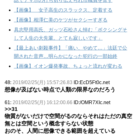
話でナマポの打ち切り伝えられ市職員を脅す
【画像】 女子高生のスラックス、定着する
【画像】相澤仁美のケツがセクシーすぎる
具志堅用高氏、ガッツ石松さん悼む「ボクシングそ
して人生の大先輩。とても寂しいです」
【最上あい刺殺事件】「痛い、やめて…」法廷で公
開された音声…明らかになった犯行の一部始終
【画像】イオン爆発事故、ちょっと流れが変わる
48:
2019/02/25(月) 15:57:26.83
ID:EcD5Ft0c.net
想像が及ばない時点で人類の限界なのだろう
61:
2019/02/25(月) 16:12:00.66
ID:/OMR7XIc.net
>>31
物質がないだけで空間がるのならそれはただの真空
無とは空間という概念すらない状態
おのそ、人間に想像できる範囲を超えている