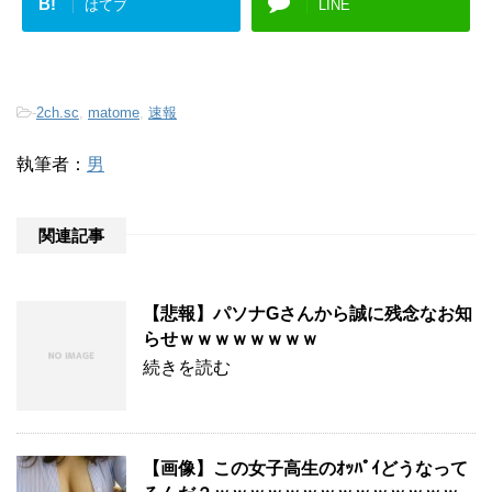
B!
はてブ
LINE
-
2ch.sc
,
matome
,
速報
執筆者：
男
関連記事
【悲報】パソナGさんから誠に残念なお知
らせｗｗｗｗｗｗｗｗ
続きを読む
【画像】この女子高生のｵｯﾊﾟｲどうなって