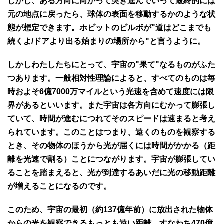
しかし、ある方向に向かって突き進んでいって最終的には
元の地点に戻ったら、球体の表面を移動するかのような状
態が想定できます。ホビットのビルボが"道はどこまでも
続くよ/ドアより出る始まりの場所から"と言うように。
しかしわたしたちにとって、宇宙の"果て"なるものがふた
つあります。一般相対性理論によると、すべてのものは毎
時およそ6億7000万マイルという光速を含めて速度には限
界があるといいます。また宇宙は各方向にむかって膨張し
ていて、時間が進むにつれてそのスピードは速まると考え
られています。このことはつまり、遠くのものを観察する
とき、その物体のほうから光が届くには時間がかかる（距
離を光速で割る）ことにつながります。宇宙が膨張してい
ることを踏まえると、光が到達するあいだに光の移動距離
が増えることになるのです。
このため、宇宙の最初（約137億年前）に放出された物体
からの光を観察できるもっとも遠い距離、すなわち470億